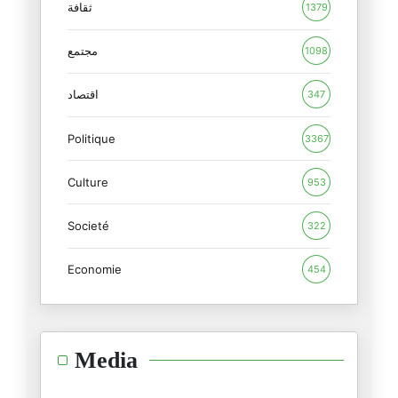
هل يمكننا فعلا الدفاع عن "الفئ
ثقافة
1379
19/12/2025
مجتمع
1098
هل النظام ضعيف فعلا ومعزول دول
17/12/2025
اقتصاد
347
Politique
أمين محفوظ... عندما تسقط الأكا
3367
13/12/2025
Culture
953
حشاد العظيم.. ومعجزته!
Societé
12/12/2025
322
Economie
454
انشغلت جدا على العياشي..، وتمن
04/12/2025
شيماء…
Media
30/11/2025