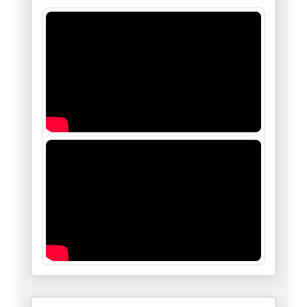
سامي الطاهري : التدوينة/" الغَ
28/11/2025
حول التصنيف الأمريكي للإخوان ا
27/11/2025
قصة سلحفاة المعارضة وأرنب الان
24/11/2025
والوزيرة تتمسخر على مساجين عام
17/11/2025
ما دخل المشيشي تحديدا في الشأن
11/11/2025
زهران ممداني..، يمثلني شخصيا.
06/11/2025