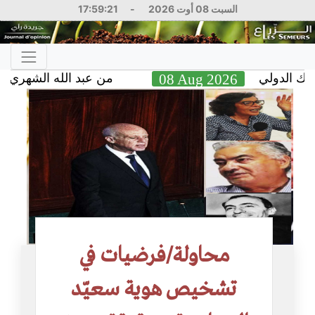
السبت 08 أوت 2026
-
17:59:22
دولي
08 Aug 2026
من عبد الله الشهري قائد الت
محاولة/فرضيات في
تشخيص هوية سعيّد