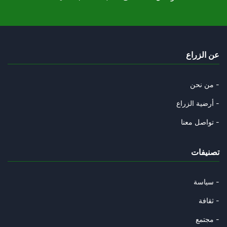
حول حكم الإعدام…
04/10/2025
في بيداغوجيا التعامل مع التلمي
عن الزراع
28/09/2025
هوية كل المشاركين في الأسطول أ
من نحن -
19/09/2025
أرضية الزراع -
رواية رياض جراد مقنعة أكثر ومن
تواصل معنا -
10/09/2025
تصنيفات
أحمد هوشي منه..
07/09/2025
سياسة -
يكاد الانتماء الإيديولوجي يصبح
ثقافة -
01/09/2025
مجتمع -