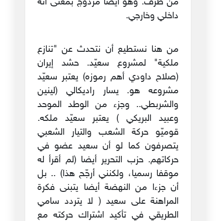
من طرف. وهو أيضا مزدوج بمعنى أنه
داخلي وخارجي.
من هنا نستطيع أن نتحدث عن "تنازع
ملكية" لمشروع سعيّد. حشد إيران
(صلاح داودي أهم رموزه) يعتبر سعيّد
مشروعه هو. يسار راديكالي (لينين
والشربطي.. وجزء من الوطد الموحد
وعبيد البريكي ) يعتبر سعيّد ملكه.
قوميّو حركة الشعب والتيار الشعبي
يتصرفون كما لو أن سعيد عضو في
حركاتهم. حزب التحرير أيضا (لم أقرأ له
موقفا رسميا، ولكنني أرجّح هذا) .. بل
أن جزءا من النهضة أيضا يتبنى فكرة
المراهنة على سعيد ( لا يتردد سامي
الطريقي في تأكيد اشتراك حركته مع