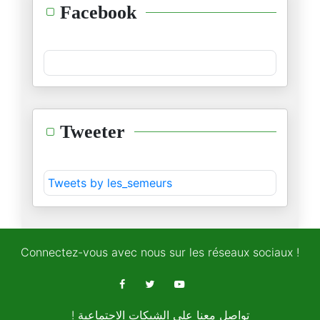
"من هو مهندس كل هذا؟"
Facebook
05/11/2025
جوهر بن مبارك... "بطل" تراجيدي
01/11/2025
ما جرى في قابس ليس "حدثا سياسي
Tweeter
24/10/2025
المحصلة.. بلاد من دون "عقل سيا
Tweets by les_semeurs
22/10/2025
عمّ عز الدين الحزڤي…
18/10/2025
Connectez-vous avec nous sur les réseaux sociaux !
أنت أولويتك تعاطف الرأي العام
16/10/2025
! تواصل معنا على الشبكات الاجتماعية