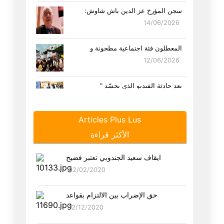
سجن المؤرخ عز الدين باش شاوش:
14/06/2026
المعطلون فئة اجتماعية مطحونة و
12/06/2026
بعد حادثة الفيديو الذي يجسّد "
05/06/2026
Articles Plus Lus
"التعصب" والعياذ بالله..!
الأكثر قراءة
22/05/2026
ايقاف سعيد الجندوبي تعتبر فضيح
لماذا خرج سكان مدينة الزهراء ل
02/02/2020
18/05/2026
حق الإضراب بين الالتزام بقواعد
مقدمات الإنقاذ (المستحيل!):
12/12/2020
12/05/2026