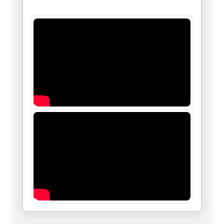
سامي الطاهري : التدوينة/" الغَ
28/11/2025
حول التصنيف الأمريكي للإخوان ا
27/11/2025
قصة سلحفاة المعارضة وأرنب الان
24/11/2025
والوزيرة تتمسخر على مساجين عام
17/11/2025
ما دخل المشيشي تحديدا في الشأن
11/11/2025
زهران ممداني..، يمثلني شخصيا.
06/11/2025