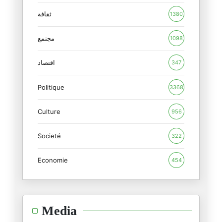
هل يمكننا فعلا الدفاع عن "الفئ
ثقافة
1380
19/12/2025
مجتمع
1098
هل النظام ضعيف فعلا ومعزول دول
17/12/2025
اقتصاد
347
Politique
أمين محفوظ... عندما تسقط الأكا
3368
13/12/2025
Culture
956
حشاد العظيم.. ومعجزته!
Societé
12/12/2025
322
Economie
454
انشغلت جدا على العياشي..، وتمن
04/12/2025
شيماء…
Media
30/11/2025