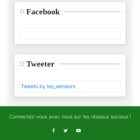
"من هو مهندس كل هذا؟"
Facebook
05/11/2025
جوهر بن مبارك... "بطل" تراجيدي
01/11/2025
ما جرى في قابس ليس "حدثا سياسي
Tweeter
24/10/2025
المحصلة.. بلاد من دون "عقل سيا
Tweets by les_semeurs
22/10/2025
عمّ عز الدين الحزڤي…
18/10/2025
Connectez-vous avec nous sur les réseaux sociaux !
أنت أولويتك تعاطف الرأي العام
16/10/2025