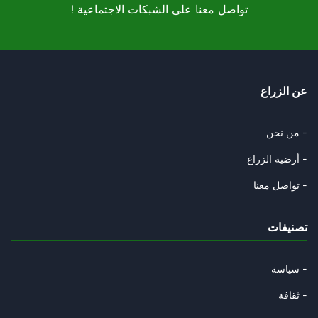
! تواصل معنا على الشبكات الاجتماعية
حول حكم الإعدام…
04/10/2025
في بيداغوجيا التعامل مع التلمي
عن الزراع
28/09/2025
هوية كل المشاركين في الأسطول أ
من نحن -
19/09/2025
أرضية الزراع -
رواية رياض جراد مقنعة أكثر ومن
تواصل معنا -
10/09/2025
تصنيفات
أحمد هوشي منه..
07/09/2025
سياسة -
يكاد الانتماء الإيديولوجي يصبح
ثقافة -
01/09/2025