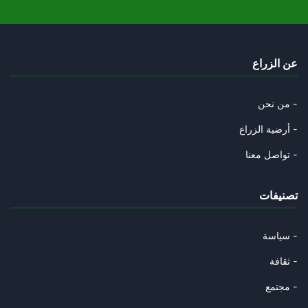
04/10/2025
في بيداغوجيا التعامل مع التلمي
عن الزراع
28/09/2025
هوية كل المشاركين في الأسطول أ
من نحن -
19/09/2025
أرضية الزراع -
رواية رياض جراد مقنعة أكثر ومن
تواصل معنا -
10/09/2025
تصنيفات
أحمد هوشي منه..
07/09/2025
سياسة -
يكاد الانتماء الإيديولوجي يصبح
ثقافة -
01/09/2025
مجتمع -
فضل شاكر وأحمد الشرع…