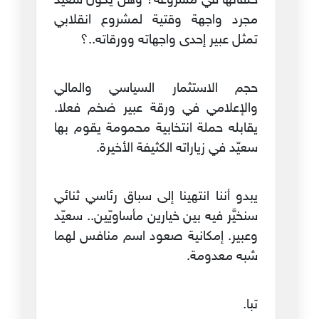
حلفائها في مشروعه؟ وهل يكون سعيد
مجرد واجهة وقتية لمشروع انقلابي
تمثل عبير إحدى واجهاته وورقاته..؟
حجم الاستثمار السياسي والمالي
والإعلامي في ورقة عبير ضخم فعلا.
يقابله حملة انتخابية محمومة يقوم بها
سعيّد في زياراته الكثيفة الأخيرة.
يبدو أننا انتهينا إلى سباق رئاسي ثنائي
سنخيَّر فيه بين خيارين مأساويّين.. سعيّد
وعبير. إمكانية صعود اسم منافس لهما
شبه معدومة.
تبا.