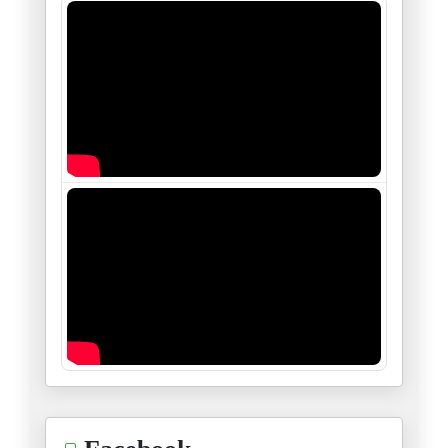
28/11/2025
حول التصنيف الأمريكي للإخوان ا
27/11/2025
قصة سلحفاة المعارضة وأرنب الان
24/11/2025
والوزيرة تتمسخر على مساجين عام
17/11/2025
ما دخل المشيشي تحديدا في الشأن
11/11/2025
زهران ممداني..، يمثلني شخصيا.
06/11/2025
"من هو مهندس كل هذا؟"