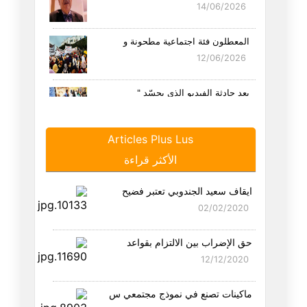
14/06/2026
المعطلون فئة اجتماعية مطحونة و
12/06/2026
بعد حادثة الفيديو الذي يجسّد "
05/06/2026
Articles Plus Lus
"التعصب" والعياذ بالله..!
الأكثر قراءة
22/05/2026
ايقاف سعيد الجندوبي تعتبر فضيح
لماذا خرج سكان مدينة الزهراء ل
02/02/2020
18/05/2026
حق الإضراب بين الالتزام بقواعد
مقدمات الإنقاذ (المستحيل!):
12/12/2020
12/05/2026
ماكينات تصنع في نموذج مجتمعي س
سي بدر الدين الڤمودي"الزقفوني"