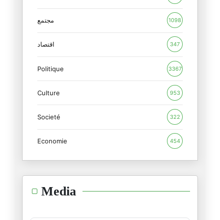
19/12/2025
مجتمع
1098
هل النظام ضعيف فعلا ومعزول دول
17/12/2025
اقتصاد
347
Politique
أمين محفوظ... عندما تسقط الأكا
3367
13/12/2025
Culture
953
حشاد العظيم.. ومعجزته!
Societé
12/12/2025
322
Economie
454
انشغلت جدا على العياشي..، وتمن
04/12/2025
شيماء…
Media
30/11/2025
سامي الطاهري : التدوينة/" الغَ