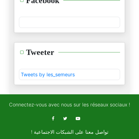
Facebook
05/11/2025
جوهر بن مبارك... "بطل" تراجيدي
01/11/2025
ما جرى في قابس ليس "حدثا سياسي
Tweeter
24/10/2025
المحصلة.. بلاد من دون "عقل سيا
Tweets by les_semeurs
22/10/2025
عمّ عز الدين الحزڤي…
18/10/2025
Connectez-vous avec nous sur les réseaux sociaux !
أنت أولويتك تعاطف الرأي العام
16/10/2025
! تواصل معنا على الشبكات الاجتماعية
حول حكم الإعدام…