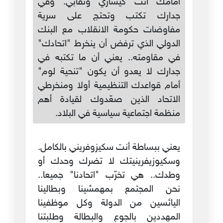
أمامك أنت كيساري ونقابي. وفي
جدارك تكتب وتحتج على سرية
مفاوضات حكومة الانقلاب مع البنك
الدولي الذي ترفض أن ينخرط "اتحادك"
في مقاومته.. يعني أن ما تكتبه في
جدارك لا يعدو أن يكون "تنحية لوم"
أمام قواعدك التنظيمية أولا ومنخرطي
الاتحاد الذين صعّدوك لقيادة أهم
منظمة اجتماعية سياسية في البلاد.
يعني ببساطة أنت سكيزوفريني بالكامل.
وسكيوزيفرينيتك لا تضرك وحدك أو
وطدك.. هي تخرّب "اتحادنا" جميعا..
نحن المجتمع بمهمشينا وبطالينا
اليائسين من الدولة وكل موظفينا
المهددين بالجوع والبطالة وطلبتنا