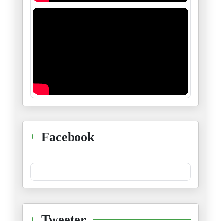
والوزيرة تتمسخر على مساجين عام
17/11/2025
ما دخل المشيشي تحديدا في الشأن
11/11/2025
زهران ممداني..، يمثلني شخصيا.
06/11/2025
"من هو مهندس كل هذا؟"
Facebook
05/11/2025
جوهر بن مبارك... "بطل" تراجيدي
01/11/2025
ما جرى في قابس ليس "حدثا سياسي
Tweeter
24/10/2025