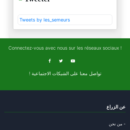
المحصلة.. بلاد من دون "عقل سيا
Tweets by les_semeurs
22/10/2025
عمّ عز الدين الحزڤي…
18/10/2025
Connectez-vous avec nous sur les réseaux sociaux !
أنت أولويتك تعاطف الرأي العام
16/10/2025
! تواصل معنا على الشبكات الاجتماعية
حول حكم الإعدام…
04/10/2025
في بيداغوجيا التعامل مع التلمي
عن الزراع
28/09/2025
هوية كل المشاركين في الأسطول أ
من نحن -
19/09/2025