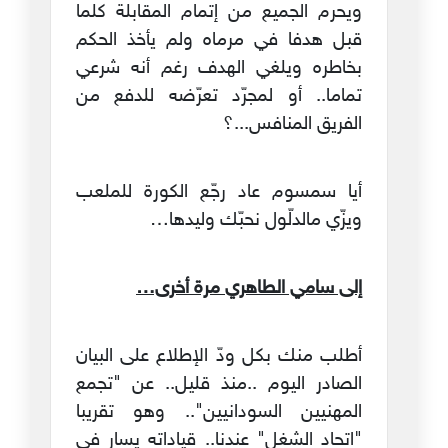
ويحرم الجميع من إتمام المقابلة كلما
قبل هدفا في مرماه ولم يأخذ الحكم
بخاطره ويلغي الهدف رغم أنه شرعي
تماما.. أو لمجرّد تعرّضه للدفع من
الفريق المنافس...؟
أيا سمسوم عاد رجّع الكورة للملعب
ويزّي مالدلّول نحبّك وليدها…
إلى سامي الطاهري مرة أخرى…
أطلب منك بكل ودّ الإطلاع على البيان
الصادر اليوم ..منذ قليل.. عن "تجمع
المهنيين السودانيين".. وهو تقريبا
"اتحاد الشغل" عندنا.. قياداته يسار في