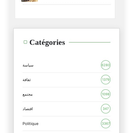
هل بقي لنا ما نواجه به "غول ال
01/02/2026
كيف تواجه دولة ومجتمع، ميؤوس م
Catégories
22/01/2026
تسليم سيف الدين مخلوف سلوك بدا
20/01/2026
سياسة
6280
هل يمكننا فعلا الدفاع عن "الفئ
ثقافة
1379
19/12/2025
مجتمع
1098
هل النظام ضعيف فعلا ومعزول دول
17/12/2025
اقتصاد
347
Politique
أمين محفوظ... عندما تسقط الأكا
3367
13/12/2025