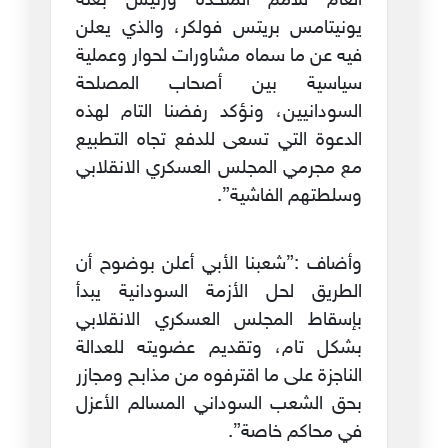
العام للأمم المتحدة ورئيس بعثة
يونيتامس بريتس فولكر، والذي يعلن
فيه عن ما سماه مشاورات لحوار وعملية
سياسية بين أصحاب المصلحة
السودانيين، ونؤكد رفضنا التام لهذه
الدعوة التي تسعى للدفع تجاه التطبيع
مع مجرمي المجلس العسكري الانقلابي
وسلطتهم الفاشية”.
وأضاف :”شعبنا الأبي أعلن بوضوح أن
الطريق لحل الأزمة السودانية يبدأ
بإسقاط المجلس العسكري الانقلابي
بشكل تام، وتقديم عضويته للعدالة
الناجزة على ما اقترفوه من مذابح ومجازر
بحق الشعب السوداني المسالم الأعزل
في محاكم خاصة”.