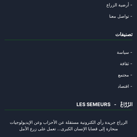
أرضية الزراع -
رواية رياض جراد مقنعة أكثر ومن
تواصل معنا -
10/09/2025
تصنيفات
أحمد هوشي منه..
07/09/2025
سياسة -
يكاد الانتماء الإيديولوجي يصبح
ثقافة -
01/09/2025
مجتمع -
فضل شاكر وأحمد الشرع…
اقتصاد -
27/08/2025
LES SEMEURS - الزُرَّاعْ
المخّ التونسي مستحيل أن ينتج ا
15/08/2025
الزراع جريدة رأي الكترونية مستقلة عن الأحزاب وعن الإيديولوجيات
منحازة إلى قضايا الإنسان الكبرى... تعمل على زرع الأمل
قيادة اتحاد الشغل تتخبّط…
08/08/2025