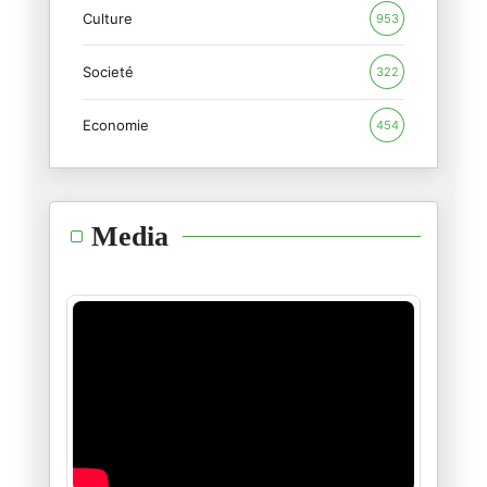
Culture
953
حشاد العظيم.. ومعجزته!
Societé
12/12/2025
322
Economie
454
انشغلت جدا على العياشي..، وتمن
04/12/2025
شيماء…
Media
30/11/2025
سامي الطاهري : التدوينة/" الغَ
28/11/2025
حول التصنيف الأمريكي للإخوان ا
27/11/2025
قصة سلحفاة المعارضة وأرنب الان
24/11/2025