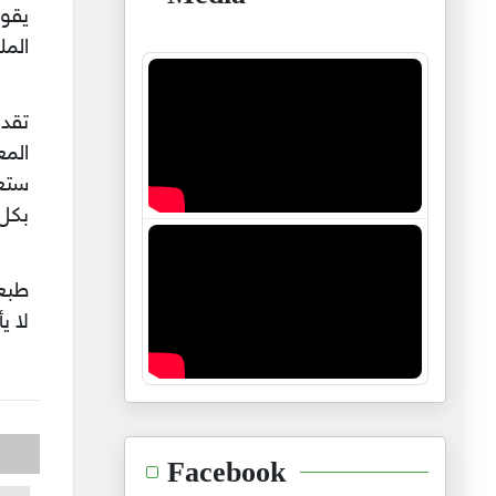
يقول
الم
تقدي
الم
ستعم
بكل 
طبعا
لا ي
Facebook