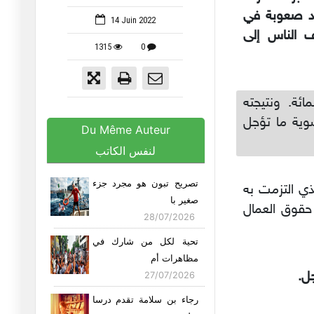
جد صعوبة في
14 Juin 2022
ف الناس إلى
1315
0
ئة. ونتيجته
 عن تسوية ما تؤجل
Du Même Auteur
لنفس الكاتب
تصريح تبون هو مجرد جزء
ذي التزمت به
صغير با
حقوق العمال
28/07/2026
تحية لكل من شارك في
مظاهرات أم
جل.
27/07/2026
رجاء بن سلامة تقدم درسا