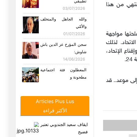
تطبيقي
ينتهي من هذا
03/07/2026
والله الجاهل والمتخلف
والأمّي
حتها مواجهة
01/07/2026
اتحاد. لذلك
سجن المؤرخ عز الدين باش
ناع الإتحاد،
شاوش:
.
14/06/2026
المعطلون فئة اجتماعية
مطحونة و
لى موعد.. قد
12/06/2026
بعد حادثة الفيديو الذي
Articles Plus Lus
يجسّد "
الأكثر قراءة
05/06/2026
"التعصب" والعياذ بالله..!
ايقاف سعيد الجندوبي تعتبر
22/05/2026
فضيح