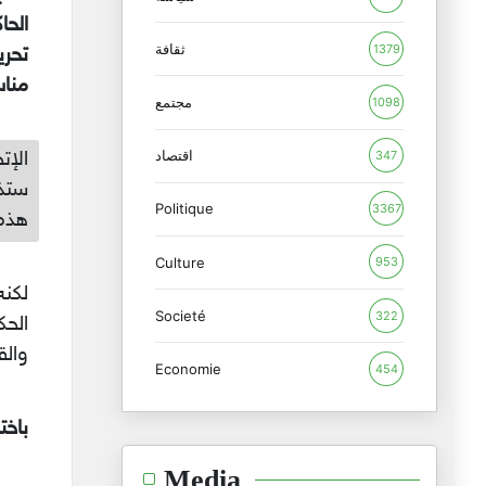
الح
ثقافة
1379
تحر
مناس
مجتمع
1098
اقتصاد
الإت
347
Politique
3367
هذه 
Culture
953
لكنه
Societé
322
الحك
والق
Economie
454
باخت
Media