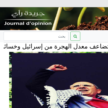
 معدل الهجرة من إسرائيل وخسائر بمئات ا