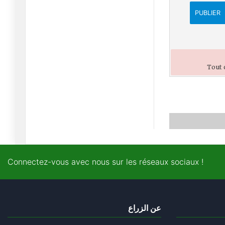
"غول ال
PUBLIER
01/02/2026
كيف تواجه دولة ومجتمع،
ميؤوس م
22/01/2026
Tout 
تسليم سيف الدين مخلوف
سلوك بدا
20/01/2026
هل يمكننا فعلا الدفاع عن
"الفئ
19/12/2025
Connectez-vous avec nous sur les réseaux sociaux !
هل النظام ضعيف فعلا
ومعزول دول
17/12/2025
أمين محفوظ... عندما
عن الزراع
تسقط الأكا