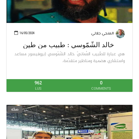
المنجي جلالي
16/05/2024
‏ خالد الشّمّوسي : طبيب من طين
هي عبارة للطّبيب العُمانيّ خالد الشّمّوسي (بروفيسور مساعد
واستشاري هضمية ومناظير متقدّمة،
962
0
LUS
COMMENTS
صحّة