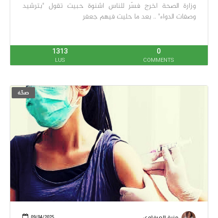
وزارة الصحة اخرج فسّر للناس اشنوة حبيت تقول "بترشيد
وصفات الدواء" .. بعد ما حليت فيهم جعفر
1313
0
LUS
COMMENTS
صحّة
09/04/2025