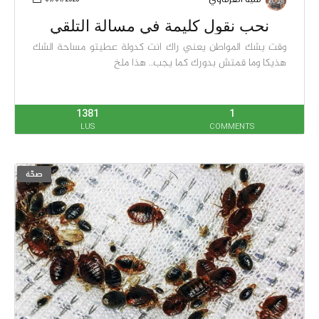
منية العرفاوي
نحب نقول كليمة في مسألة التلقي
وقت يشك المواطن يعني راك انت كدولة عطيتو مساحة الشك
هذيكا وما قمتش بدورك كما يجب.. هذا ملخ
1381
1
LUS
COMMENTS
صحّة