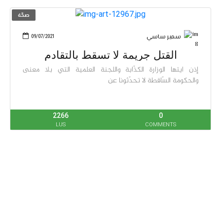
صحّة
سمير ساسي
09/07/2021
القتل جريمة لا تسقط بالتقادم
إذن ايتها الوزارة الكذّابة واللجنة العلمية التي بلا معنى
والحكومة السّاقطة لا تحدّثونا عن
2266
0
LUS
COMMENTS
صحّة
نورالدين الغيلوفي
08/07/2021
الوضعية كارثيّة
أعلم أن مجرمي الحرب من الإعلاميين والسياسيّين والنقابيّين