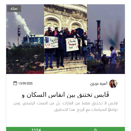
صحّة
أميرة عزيزي
13/09/2025
قْابس تختنق بين أنفاس السكان و
قابس لا تختنق فقط من الغازات، بل من الصمت الرسمي، ومن
تواطؤ السياسات مع الربح. هذا التحقيق
1124
0