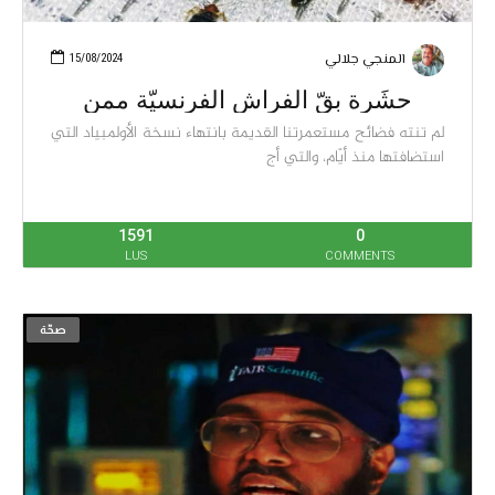
المنجي جلالي
15/08/2024
حشَرة بقّ الفراش الفرنسيّة ممن
لم تنته فضائح مستعمرتنا القديمة بانتهاء نسخة الأولمبياد التي
استضافتها منذ أيّام، والتي أج
1591
0
LUS
COMMENTS
صحّة