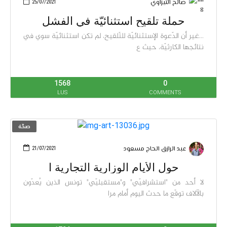
صالح التيزاوي
25/07/2021
حملة تلقيح استثنائيّة في الفشل
...غير أن الدّعوة الإستثنائيّة للتّلقيح، لم تكن استثنائيّة سوي في
نتائجها الكارثيّة، حيث ع
1568
0
LUS
COMMENTS
صحّة
عبد الرازق الحاج مسعود
21/07/2021
حول الأيام الوزارية التجارية ا
لا أحد من "استشرافيّي" و"مستقبليّي" تونس الذين يُعدّون
بالآلاف توقّع ما حدث اليوم أمام مرا