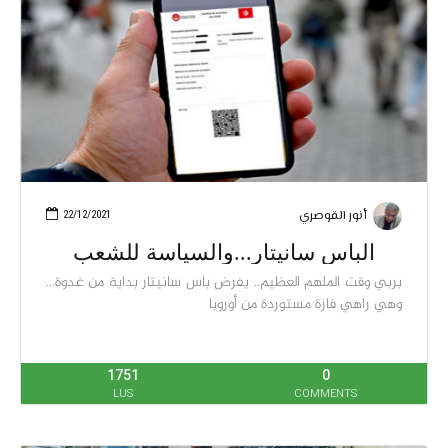
أنور القوصري
22/12/2021
الباس سانيتار...والسياسة للشعب
بربي وقت الملهم العظيم.. يفرض باس سانيتار بداية من غدوة...
وهي راهي فازة مستوردة من أوروبا
1751
0
LUS
COMMENTS