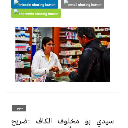
فنون
سيدي بو مخلوف الكاف :ضريح