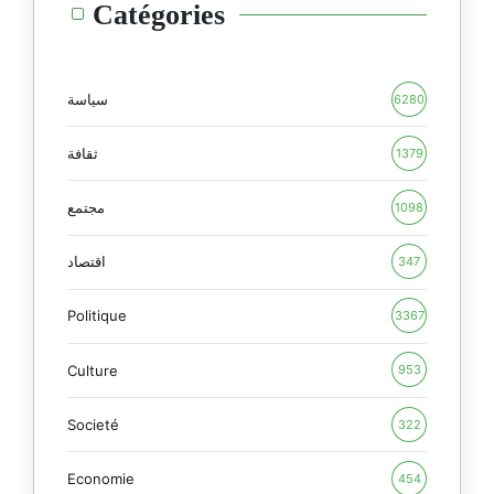
Catégories
سياسة
6280
ثقافة
1379
مجتمع
1098
اقتصاد
347
Politique
3367
Culture
953
Societé
322
Economie
454