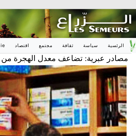
الرئسية
سياسة
ثقافة
مجتمع
اقتصاد
ie
عبرية: تضاعف معدل الهجرة من إسرائيل وخ
وطـنـي
أدب
تربية
وطـنـي
دولـي
فلسفة
صحّة
دولـي
onal
فنون
علوم
فكر
عدالة
اعلام