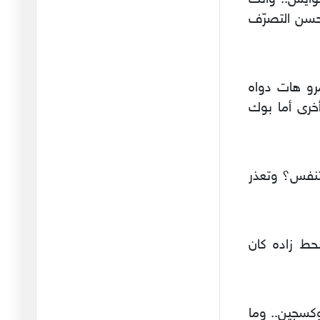
19/04/2026
حسن التصرّف
انتم مصدومين من ذلك
"الموظف ال
14/04/2026
رو هات دواه
للمرة الثانية يجرّب عبد
الحميد
خرى أما بوك
06/04/2026
البرتقالي الأرعن…
03/04/2026
تنفس؟ وتعذر
سرق العدوّ من الأسرى
حريتهم وس
02/04/2026
حط زاده كان
لا شيء يستحق الشفقة
والرثاء أك
30/03/2026
وكسجين.. وما
سي صلاح الدين السالمي :