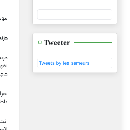
موش 
حزنت
Tweeter
حزنت
Tweets by les_semeurs
نفه
حاجة
نقرا
داخل
انت 
لآخر