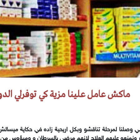
ماكش عامل علينا مزية كي توفرلي الدوا
بي وصلنا لمرحلة تناقشو وبكل اريحية زاده في حكاية ميسالش
ر ونمنعو عليهم العلاج لانهم مرضي بالسرطان و وميؤوس من 