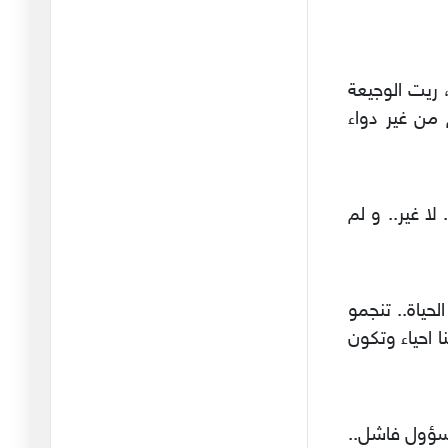
02/03/2026
كملتو دمرتو مهرجان المدينة
وشو
 ريت الوجيعة
28/02/2026
من غير دواء
ما حدث في روضة النصر،
يتجاوز ت
17/02/2026
 غير.. و لم
ولكن رغم ذلك سأدافع عن
حريتك ي
12/02/2026
ترامب : وقاحة وعنجهية
حياة.. تنجمو
وغطرسة
 احياء وتكون
22/01/2026
اعرف سيف الإنسان
20/01/2026
سؤول فاشل..