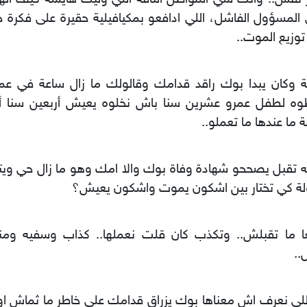
لمسؤول الفاشل، اللي ادافعو بمكيافيلية حقيرة على فكرة 
وزيع الموت..
ة وكان يبدا بوك راقد قدامك وقالولك ما زال ساعة في عم
وه لطفل عمرو عشرين سنا باش نخلوه يعيش أربعين سنا أ
 ما عندها ما تعملو..
 تقبل يصححو شهادة وفاة بوك والا امك وهو ما زال حي وي
لة كي تختار بين اشكون يموت واشكون يعيش؟
ا ما تقبلش.. وتكذب كان قلت نعملها.. كذاب وسفيه ومن
..
اللي نعرف اش معناها بوك يزراق قدامك على خاطر ما ثماش ا