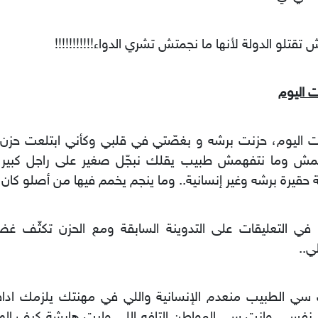
تقتلو الدولة لأنها ما نجمتش تشري الدواء!!!!!!!!!!!
 اليوم
 اليوم، حزنت برشه و بغصّتي في قلبي وكأني ابتلعت حزن الع
مش وما نتفهمش طبيب يقلك نبجّل صغير على راجل كبير 
 حقيرة برشه وغير إنسانية.. وما ينجم يخمم فيها من أصلو كان
 في التعليقات على التدوينة السابقة ومع الحزن تكثّف غض
ي..
سي الطبيب منعدم الإنسانية واللي في مهنتك يلزمك ادافع
 نفس.. وانت سي المواطن التافه اللي وليت هايشة كيف اله