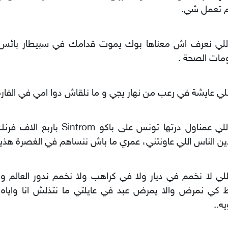
م تعمل شي.
 اللي نعرف اش معناها بوك يموت قدامك في سبيطار بائس 
مات الصحة .
اللي عايشة في رعب من نهار يجي و ما نلقاش دوا امي في الفا
انا اللي عمناول درتها تونس على باكو rom
ين الناس اللي عاونتني، عمري ما باش ننساهم في الغصرة هذيكا
اللي لا نخمم في ديار ولا في كراهب ولا نخمم ندور العالم 
 كي نمرض والا يمرض عبد في عايلتي ما نتذلش انا واياه
يه..