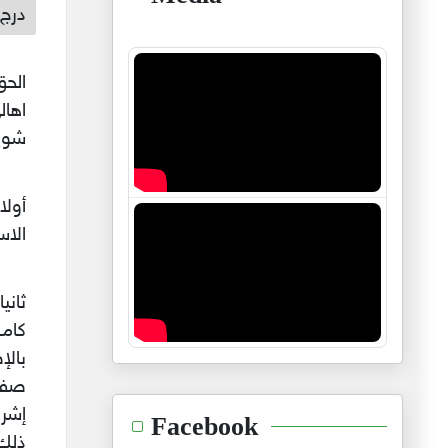
درج 
الحق
اهال
شوية
أولا
الاس
ثاني
كامل
بال
صفر
إشرا
Facebook
ذلك 