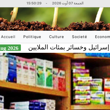
الجمعة 07 أوت 2026
-
15:50:31
Accueil
Politique
Culture
Societé
Econom
(current)
سائر بمئات الملايين
06 Aug 2026
National
Littérature
Education
National
International
Philosophie
Santé
Internati
Arts
Sciences
Réflexions
Justice
Médias