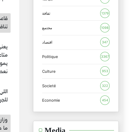
ثقافة
1379
قاعد
تناق
مجتمع
1098
اقتصاد
347
يعن
متاع
Politique
3367
يموت
نعط
Culture
953
Societé
322
اللي
للجر
Economie
454
وزار
ما 
Media