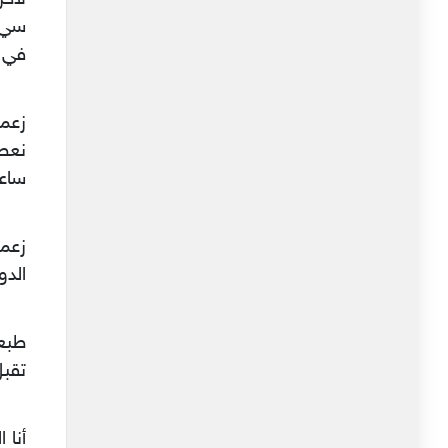
سي ا
في ت
زعم
نعط
ساعة
زعمه
الدو
طبع
تقبل
أنا 