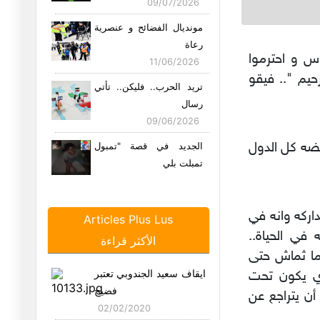
09/07/2026
مونديال الفضائح و عنصرية
رعاة
اس و احترموا
11/06/2026
حيم ".. فيقو
تريد الحرب.. فليكن.. تأتي
رسال
09/06/2026
فضه كل الدول
الجديد في قصة "تمبول
تمبلت بلي
06/06/2026
هذا المجتمع الشرير…
ركه وانه في
Articles Plus Lus
05/06/2026
في الحياة..
الأكثر قراءة
ما ثماش حتى
في حكاية احمد السعيداني..
ايقاف سعيد الجندوبي تعتبر
ي يكون تحت
أو ف
فضيح
01/06/2026
أن يتراجع عن
02/02/2020
الحق موش فيك يا "مدام"