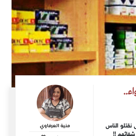
ء..
منية العرفاوي
 نقتلو الناس
982
شفائهم !!