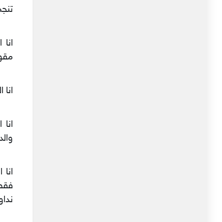
تنج
انا
مقو
انا 
والد
انا 
فقط
نداو