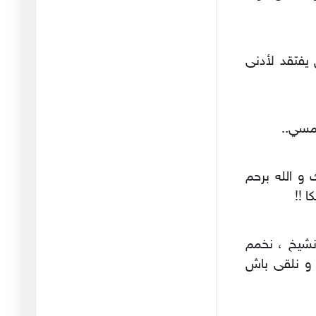
عليه أ
29/03/2026
ما أبشع تلك النهايات التي
يفتقد لأدنى
يغاد
27/03/2026
ايران أيضا لن تتردّد في
رمسي..
الذهاب
15/03/2026
Sint باربع الاف فرنك و الله برحم
يحتاج العالم الى وقت طويل
ليفه
 !!
14/03/2026
التغيير التكتيكي الذي تعتمده
ونشيخ ، نخمم
ا
 و نلقى باش
03/03/2026
ايران باتت متألمّة وغاضبة
وتبح