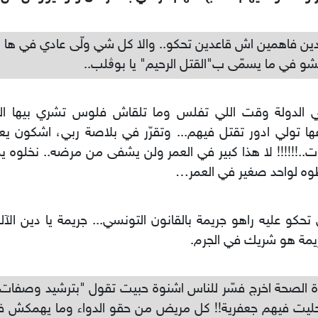
ين فاهمين اش قاعدين تحكو.. والا كل شي ولّى عادي في ها النك
شو في ما يسمّى ب"القتل الرحيم" يا بوڨلب..
ي الدولة وقت اللي تفلس وما تلقاش فلوس تشري بيها ال
ها تولي ادور تقتل فيهم... وتقرّر في بلاصة ربي، اشكون 
..!!!!!! لا هذا كبير في العمر ولن يشفى من مرضه.. نخلوه ي
وه لواحد صغير في العمر…
 تحكو عليه راهو جريمة بالقانون التونسي... جريمة يا دين الآله
يمة هو شريك في الجرم.
ة الصحة اخرج فسّر للناس اشنوة حبيت تقول "بترشيد وصفات ال
حليت فيهم جعفرية!! كل مريض من حقو الدواء وما يهمكش ف