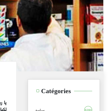
Catégories
يا ر
لكبا
سياسة
6280