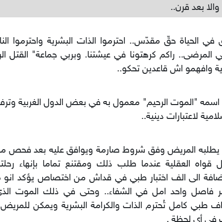
والا بعد قرن..
 في الحياة حقّ مقدّس.. احترموا الذات البشرية واحترموا الن
ي المرضى.. راكم كرهتونا في عيشتنا. وبربي جماعة" القتل الر
 وافهمو اش قاعدين تحكو..
 اسمه "الموت الرحيم" معمول به في بعض الدول الغربية وتر
لامية لاعتبارات دينية..
ا يطلبه المريض وفق شروط صارمة ويوافق عليه بعد فحص مدا
 قواه العقلية عندما طلب ذلك ومقتنع تماما بإنهاء رحلته 
إضافة الى الف اختبار طبي في قداش من اختصاص يؤكد انو 
 فاصل واحد امل في الشفاء.. وحتى في ذلك الموت الذ
ف طبي كامل تُحترم الذات والكرامة البشرية ويمكن للمريض 
في أي لحظة .