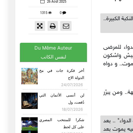
26 Août 2025
1315
0
بة الكبيرة..
دواء للمرضى
Du Même Auteur
يعيش واشكون
لنفس الكاتب
موت.. و دواه
أخر فكرة جات في مخ
الدولة الاج
24/07/2026
ة.. ومن يبرّر
لن أنسى الأثمان التي
دُفعت، ول
18/07/2026
دواء" .. بعد
شكرا للمنتخب المصري
على كل لحظ
يه يموت بعد