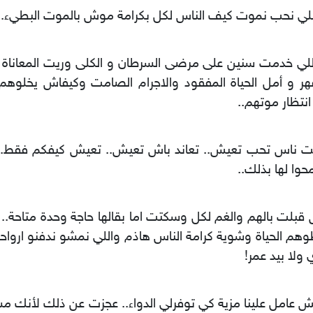
اللي نحب نموت كيف الناس لكل بكرامة موش بالموت البطيء.
اللي خدمت سنين على مرضى السرطان و الكلى وريت المعاناة،
هر و أمل الحياة المفقود والاجرام الصامت وكيفاش يخلوهم 
نتظار موتهم..
 ناس تحب تعيش.. تعاند باش تعيش.. تعيش كيفكم فقط.. لا
وا لها بذلك..
قبلت بالهم والغم لكل وسكتت اما بقالها حاجة وحدة متاحة.. ال
هم الحياة وشوية كرامة الناس هاذم واللي نمشو ندفنو ارواحنا
 ولا بيد عمر!
 عامل علينا مزية كي توفرلي الدواء.. عجزت عن ذلك لأنك م