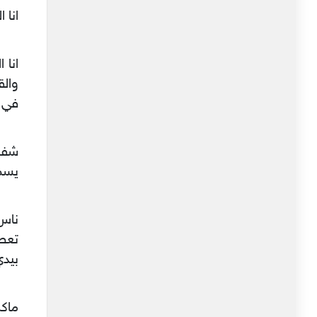
انا 
انا 
والق
في ا
شفت
يسمح
ناس 
تعطو
بيدي
ماكش