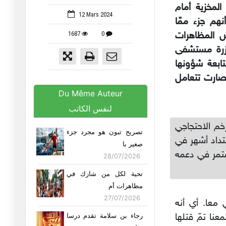
المخزية أمام
12 Mars 2024
نهم جزء ممّا
1687
0
ض المظاهرات
مجزرة مستشفى
ابعة شؤونها
وصارت تتعامل
Du Même Auteur
لنفس الكاتب
زخم الاحتجاجي
تصريح تبون هو مجرد جزء
تداد أشهر في
صغير با
ستمر في دعمه
28/07/2026
تحية لكل من شارك في
مظاهرات أم
27/07/2026
معا. أي أنه
عنا تمّ قتلها
رجاء بن سلامة تقدم درسا