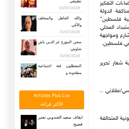
تطبيقي
اءات التفكير
03/07/2026
اكفة الدولة
والله الجاهل والمتخلف
ضية فلسطين"
والأمّي
ستبداد المحلي
01/07/2026
شارع ومواجهة
سجن المؤرخ عز الدين باش
ر في فلسطين.
شاوش:
14/06/2026
ة شعار تحرير
المعطلون فئة اجتماعية
مطحونة و
12/06/2026
ي/عقلاني ..
بعد حادثة الفيديو الذي
Articles Plus Lus
يجسّد "
الأكثر قراءة
05/06/2026
"التعصب" والعياذ بالله..!
ايقاف سعيد الجندوبي تعتبر
ة المتحالفة
22/05/2026
فضيح