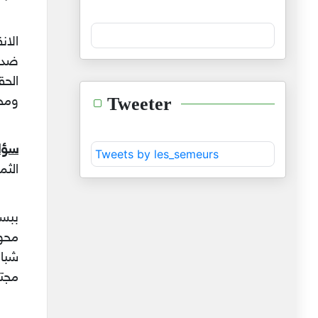
الان
ضده.
الحق
Tweeter
ومحا
سؤا
Tweets by les_semeurs
الثم
ببسا
محور
شبا
مجتم