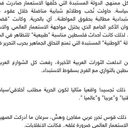
 ممنهج. الدولة المستبدة التي خلّفها الاستعمار صادرت فض
سياسة. حاولت نُخب وطلائع شبابية مناضلة خلال عقود من
تبدادية مطالبة بحقوق المواطنة.. أي بالحرية. وكانت "ق
وان الأكبر الجامع الذي يختزل مواجهة الاستعمار العالمي والا
 لذلك كانت أحداث فلسطين مناسبة "طبيعية" للتظاهر في ال
لة "الوطنية" المستبدة التي تمنع التحاق الجماهير بحرب التحري
 اندلعت الثورات العربية الأخيرة، رفعت كل الشوارع العربي
ين بالتوازي مع الفرح بسقوط الاستبداد.
ذلك تجسيدا واقعيا مثاليا لكون الحرية مطلب أخلاقي/سياس
يا" و"عربيا" و"عالميا ".
ذلك قوس تحرر عربي مفاجئ وهشّ، سرعان ما أدركت الصهيوني
لاستعمار العالمي ضرورة غلقه.. فكانت الانقلابات.