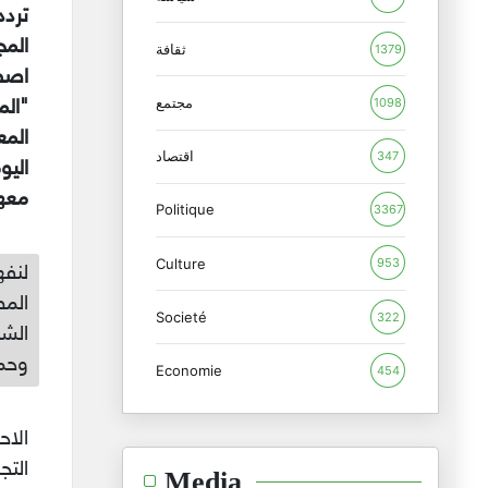
تردد
المج
ثقافة
1379
اصط
مجتمع
1098
"الم
المع
اقتصاد
347
اليو
معها
Politique
3367
Culture
953
لنفه
المط
Societé
322
الشا
وحما
Economie
454
الا
التج
Media