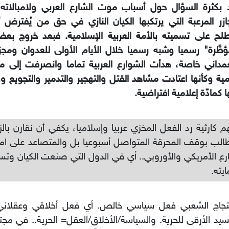
 بكثرة السؤال حول أسباب موت الشارع العربي ولامبالاته 
ازر المرعبة التي يرتكبها الكيان النازي في حق من يُفترض أ
لح على تسميته بالأمة العربية الإسلامية. فبعد خروج بع
ؤطَّرة" رسميا وشبه رسميا خلال الأيام الأولى للعدوان و
مداني خاصة، هدأت الشوارع العربية تماما وانصرفت إلى مت
مية وكأنها اعتادت مشاهد القتل والتهجير والتدمير والتجويع 
 كمادّة إعلامية افتراضية.
م كارثية رد الفعل المخزي عربيا وإسلاميا، يكفي أن نقارن بال
الب بوقف المحرقة المتواصل أسبوعيا بل والمتصاعد على ام
رع الأمريكي والأوروبي.. أي في الدول التي صنعت الكيان وت
يته.
حتجاج الشعبي فعل سياسي خالص. أي فعل أخلاقي وعقلاني 
سيد الأرقى للحرية. والسياسة/الأخلاق/العقل= الحرية.. في مجتم