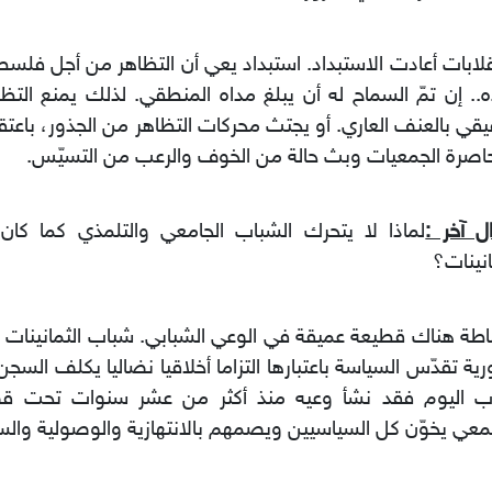
قلابات أعادت الاستبداد. استبداد يعي أن التظاهر من أجل فلس
. إن تمّ السماح له أن يبلغ مداه المنطقي. لذلك يمنع التظ
يقي بالعنف العاري. أو يجتث محركات التظاهر من الجذور، باعتق
صرة الجمعيات وبث حالة من الخوف والرعب من التسيّس.
ل آخر :
لماذا لا يتحرك الشباب الجامعي والتلمذي كما كا
انينات؟
طة هناك قطيعة عميقة في الوعي الشبابي. شباب الثمانينات 
ية تقدّس السياسة باعتبارها التزاما أخلاقيا نضاليا يكلف السجن
ب اليوم فقد نشأ وعيه منذ أكثر من عشر سنوات تحت ق
عي يخوّن كل السياسيين ويصمهم بالانتهازية والوصولية والسرق