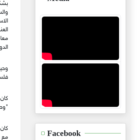
بشكل
وال
الاس
العن
معا.
الدو
وحين
فلسط
كان 
"وطن
كان 
Facebook
مع ا