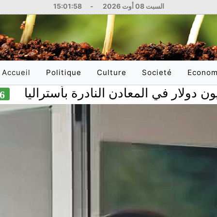
السبت 08 أوت 2026
-
15:01:59
Accueil
Politique
Culture
Societé
Econom
(current)
g 2026
National
Littérature
Education
National
International
Philosophie
Santé
Internati
Arts
Sciences
Réflexions
Justice
Médias