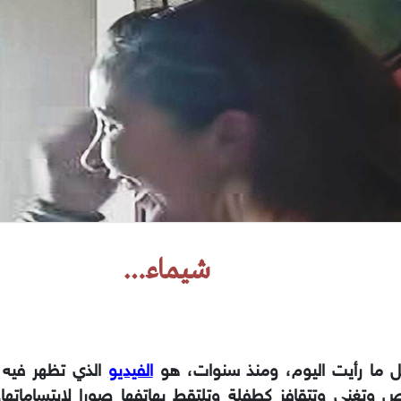
شيماء…
ل ما رأيت اليوم، ومنذ سنوات، هو
الفيديو
الذي تظهر فيه 
 وتغني وتتقافز كطفلة وتلتقط بهاتفها صورا لابتساماتها.