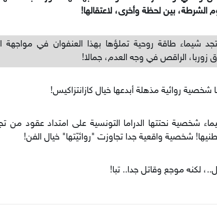
 الشرطة، بين لحظة وأخرى، لاعتقالها!
جد شيماء طاقة روحية تملؤها بهذا العنفوان في مواجهة ال
 زوربا، الراقص في وجه العدم، جمالا!
ا شخصية روائية مذهلة أبدعها خيال كازانتزاكيس!
اء شخصية نحتتها الدراما التونسية على امتداد عقود من تجبّ
نيها! شخصية واقعية جدا تجاوزت "روائيّتها" خيال الفن!
..، لكنه موجع وقاتل جدا.. تبا!