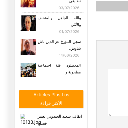
تطبيقي
03/07/2026
والله الجاهل والمتخلف
والأمّي
01/07/2026
سجن المؤرخ عز الدين باش
شاوش:
14/06/2026
المعطلون فئة اجتماعية
مطحونة و
12/06/2026
بعد حادثة الفيديو الذي
Articles Plus Lus
يجسّد "
الأكثر قراءة
05/06/2026
"التعصب" والعياذ بالله..!
ايقاف سعيد الجندوبي تعتبر
22/05/2026
فضيح