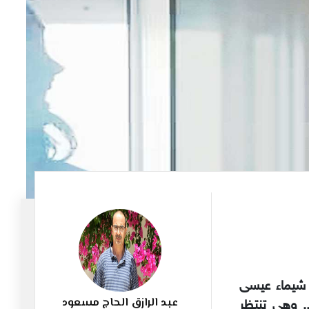
538
شيماء عيسى
عبد الرازق الحاج مسعود
. وهي تنتظر