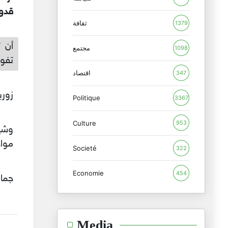
قدوم
ثقافة
1379
أن ت
مجتمع
1098
تفوق
اقتصاد
347
زورب
Politique
3367
Culture
953
وشيم
مواط
Societé
322
Economie
454
جمال
Media