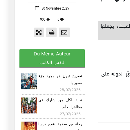
30 Novembre 2025
905
0
عبث، يجعلها
Du Même Auteur
لنفس الكاتب
ر الدولة على
تصريح تبون هو مجرد جزء
صغير با
28/07/2026
تحية لكل من شارك في
مظاهرات أم
27/07/2026
رجاء بن سلامة تقدم درسا