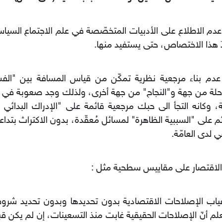
) عدم الاطلاع على الأدبيات المتخصّصة في علم الاجتماع السيا
ٌ هذا الاختصاص، حتى يستفيد منها.
) عدم بناء مرجعية نظرية تمكّن من قياس المسافة بين "الفش
حلة من جهة و"النجاح" من جهة أخرى، ولذلك وجد صعوبة في إ
ة، وكانه التجأ الى حبك مرجعية قائمة على "الإدراك البدائي أ
ئم على "السببية الظاهرة" لمسائل مُعقّدة، بدون الاكتراث بتد
ي لدى العامّة.
غياب الإصلاحات الاقتصادية بدون تحديدها وبدون تحديد شروط
لم أنّ الإصلاحات الحقيقية غابت منذ التسعينات، إن لم يكن ق