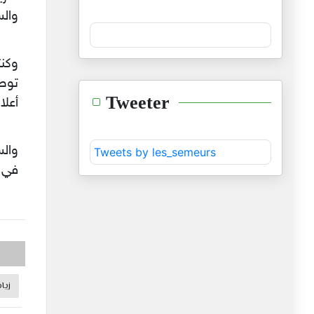
والس
توصي
Tweeter
أعلا
والس
Tweets by les_semeurs
في ه
زيا