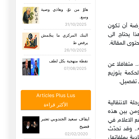
هاوْ من توّ، وهاذي وصية
وسع.
31/10/2025
رضة أن تكون
مر خطيٌّ وثابت (linéaire et statique) وهذا يحتاج الى
البنك المركزي ما ينجّمش
حتوى المقالة.
يرفض ط
26/10/2025
نقطة منهجية بكل لطف
. متغافلا عن
07/08/2025
حكمة بتوزيع
ى تفصيل.
المجتمعات الضايعة فيها…
04/08/2025
Articles Plus Lus
لة الانتقالية
الأكثر قراءة
باختزال شديد
 ومن بين هذه
28/07/2025
ايقاف سعيد الجندوبي تعتبر
ع الاعلام في
فضيح
.. وقد تحدّث
طاعة الوالدين ليست توصية
02/02/2020
ية بملفاتها،
أخلاق