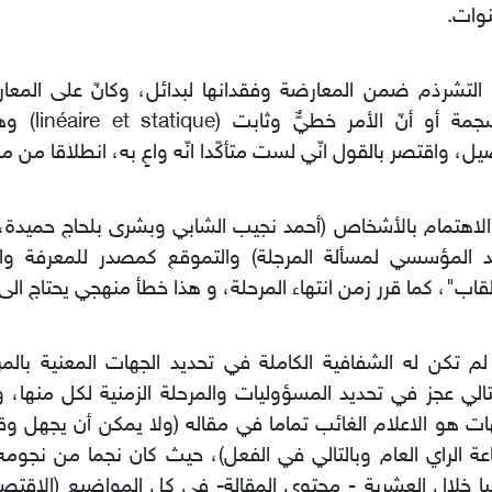
وات.
التشرذم ضمن المعارضة وفقدانها لبدائل، وكانّ على المعا
منسجمة أو أنّ الأ
ل، واقتصر بالقول انّي لست متأكّدا انّه واعٍ به، انطلاقا من م
الاهتمام بالأشخاص (أحمد نجيب الشابي وبشرى بلحاج حميدة،.
د المؤسسي لمسألة المرجلة) والتموقع كمصدر للمعرفة وال
لقاب"، كما قرر زمن انتهاء المرحلة، و هذا خطأ منهجي يحتاج ال
) لم تكن له الشفافية الكاملة في تحديد الجهات المعنية بالمرح
تالي عجز في تحديد المسؤوليات والمرحلة الزمنية لكل منها،
ات هو الاعلام الغائب تماما في مقاله (ولا يمكن أن يجهل وق
ة الراي العام وبالتالي في الفعل)، حيث كان نجما من نجومه
با خلال العشرية - محتوى المقالة- في كل المواضيع (الاقتصاد