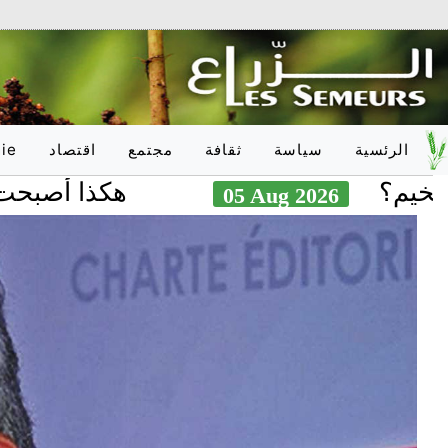
الرئسية
سياسة
ثقافة
مجتمع
اقتصاد
ie
هكذا أصبحت صادرات
05 Aug 2026
وطـنـي
أدب
تربية
وطـنـي
دولـي
فلسفة
صحّة
دولـي
onal
فنون
علوم
فكر
عدالة
اعلام