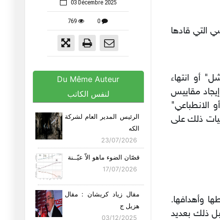
03 Décembre 2025
769
0
سي التي قادها
ل" أو انتهاء
Du Même Auteur
يجاد مقاييس
لنفس الكاتب
و الانطباعي"
الرئيس المدير العام لشركة
اعيات ذلك على
الكه
23/07/2026
قصّان الضوء ماهو الاّ عيّــنة
17/07/2026
مقال زياد كريشان : مقال
ها وأهدافها.
هزيل ج
بل ذلك بعديد
03/12/2025