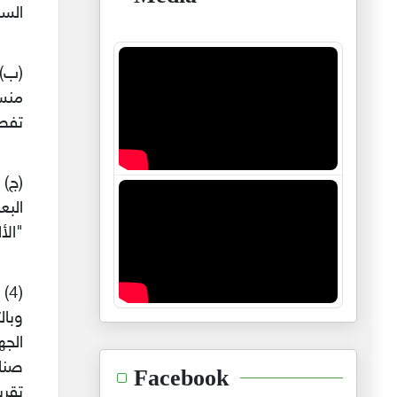
السن
(ب) 
تفصي
(ج) 
البع
"الأ
(4
وبال
الجه
صناع
Facebook
تقري