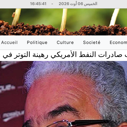
الخميس 06 أوت 2026
-
16:45:42
Accueil
Politique
Culture
Societé
Econom
(current)
 النفط الأمريكي رهينة التوتر في هرمز
National
Littérature
Education
National
International
Philosophie
Santé
Internati
Arts
Sciences
Réflexions
Justice
Médias