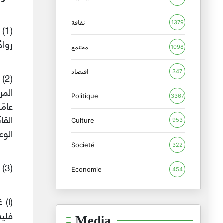
ثقافة
1379
(1
رواد
مجتمع
1098
اقتصاد
347
(2
المر
Politique
3367
عامّ
القا
Culture
953
الوع
Societé
322
(3) الاقتصار على مقاييس سطحية مثل :
Economie
454
(ا) 
فليع
Media