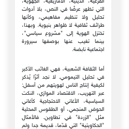
الفرعية، الدينية، الأمازيغية، الجهوية،
التي تظهر عرضًا في النص، بلا أدوات
تحليل ولا تنظيم مفاهيمي، وكأنها
طرائف ثقافية لا ظواهر بنيوية. وبهذا،
تختزل الهوية إلى "مشروع سياسي"،
بينما تغيب عنها بوصفها سيرورة
اجتماعية نابضة.
أما الثقافة الشعبية، فهي الغائب الأكبر
في تحليل التيمومي. لا نجد أثرًا يُذكر
لكيفية إنتاج الناس لهويتهم من أسفل:
عبر التهريب، الاقتصاد الموازي، النكت
السياسية، الأغاني الاحتجاجية كأغاني
الحوض المنجمي، أو الطقوس المحلية
مثل "الزردة" في تطاوين. فالأمثال
"الحكاويتية" التي قدّما، قديمة جدا ولم