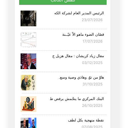
الرئيس المدير العام لشركة الكه
23/07/2026
قصّان الضوء ماهو الاّ عيّــنة
17/07/2026
مقال زياد كريشان : مقال هزيل ج
03/12/2025
هاوْ من توّ، وهاذي وصية وسع.
31/10/2025
البنك المركزي ما ينجّمش يرفض ط
26/10/2025
نقطة منهجية بكل لطف
07/08/2025