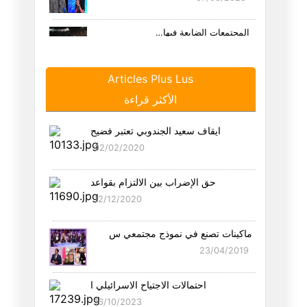
المجتمعات الضايعة فيها…
04/08/2025
Articles Plus Lus
باختزال شديد
الأكثر قراءة
28/07/2025
ايقاف سعيد الجندوبي تعتبر فضيح
طاعة الوالدين ليست توصية أخلاق
02/02/2020
12/07/2025
حق الإضراب بين الالتزام بقواعد
التوانسة باش يعملوا "مفاوضات".
12/12/2020
09/07/2025
ماكينات تصنع في نموذج مجتمعي س
في وداع شوقي قدّاس، صوت الضمير
23/04/2019
05/07/2025
احتمالات الاجتياح الاسرائيلي ا
إيران وتناقضات المشروع، بين هش
16/10/2023
14/06/2025