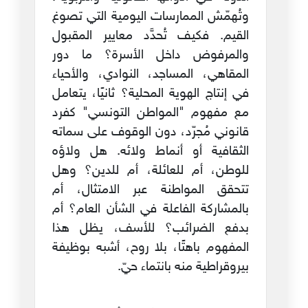
وتُهمّش الممارسات اليومية التي تصوغ
القيم. فكيف تُحدَّد معايير المقبول
والمرفوض داخل الأسرة؟ ما دور
المقاهي، المساجد، النوادي، والأحياء
في إنتاج الهوية المحلية؟ ثانيًا، يتعامل
مع مفهوم "المواطن التونسي" كفرد
قانوني مُجرّد، دون الوقوف على سماته
الثقافية أو أنماط ولائه. هل ولاؤه
للوطن، أم للعائلة، أم للدين؟ وهل
تتحقق المواطنة عبر الامتثال، أم
بالمشاركة الفاعلة في الشأن العام؟ أم
بدفع الضرائب؟ للأسف، يظل هذا
المفهوم باهتًا، بلا روح، أشبه بوظيفة
بيروقراطية منه بانتماء حيّ.