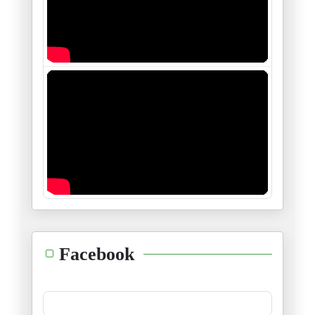
09/12/2024
من أسباب عزوف التونسيين عن الش
01/12/2024
قُم لِلمُعَلِّمِ وَفِّهِ التَب
01/12/2024
وضع حواجز ضريبية امام هجرة الك
28/11/2024
بدون مقدمات
17/11/2024
لماذا انخفضت وتيرة النشريات ال
Facebook
15/11/2024
بين "النقد الذاتي" و"الجلد"