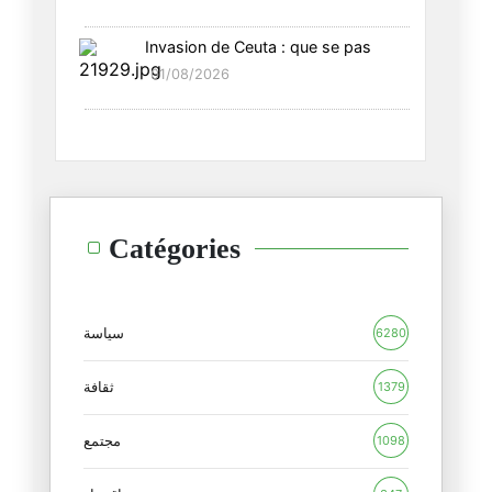
Invasion de Ceuta : que se pas
في الحاجة إلى قراءة مركبة لفهم
01/08/2026
08/06/2025
أحنا قاعدين وترامب ما نعرفوش أ
09/04/2025
كل القيم الإنسانية والأديان ال
Catégories
15/03/2025
التيار القومي-العروبي: صراع زع
12/03/2025
سياسة
6280
دعوة إلى الأصدقاء المتخصّصين ف
ثقافة
1379
03/03/2025
مجتمع
1098
نحب نحكي على العلاقة بين العجز