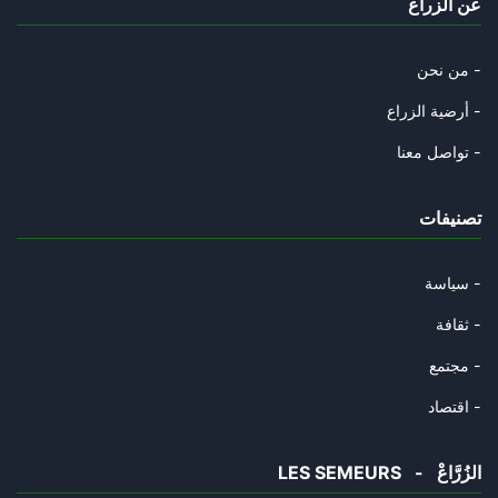
عن الزراع
28/06/2024
فيما يتعلق بإحداث "البريد البن
من نحن -
08/06/2024
أرضية الزراع -
تمنّيتُ لو قرأتها او شهدتُ منا
تواصل معنا -
07/06/2024
تصنيفات
ومضات حول التدني الأخلاقي ومخا
29/05/2024
سياسة -
النسبة متاع لمخاخ دون المتوسط
ثقافة -
22/05/2024
مجتمع -
العقل السياسي العربي قائم ٌ عل
اقتصاد -
10/05/2024
LES SEMEURS - الزُرَّاعْ
الاقتصاد التونس : هو اكثر الاق