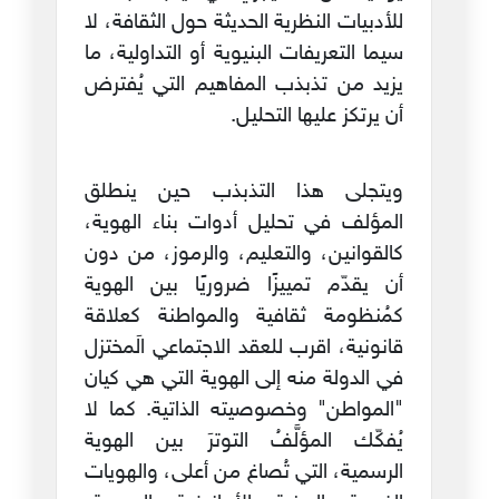
للأدبيات النظرية الحديثة حول الثقافة، لا
سيما التعريفات البنيوية أو التداولية، ما
يزيد من تذبذب المفاهيم التي يُفترض
أن يرتكز عليها التحليل.
ويتجلى هذا التذبذب حين ينطلق
المؤلف في تحليل أدوات بناء الهوية،
كالقوانين، والتعليم، والرموز، من دون
أن يقدّم تمييزًا ضروريًا بين الهوية
كمُنظومة ثقافية والمواطنة كعلاقة
قانونية، اقرب للعقد الاجتماعي الَمختزل
في الدولة منه إلى الهوية التي هي كيان
"المواطن" وخصوصيته الذاتية. كما لا
يُفكّك المؤلَّفُ التوترَ بين الهوية
الرسمية، التي تُصاغ من أعلى، والهويات