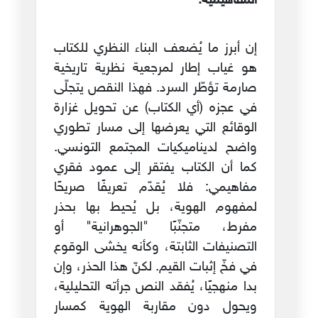
المفاهيمية.
إن أبرز ما يُضعف البناء النظري للكتاب
هو غياب إطار لمرجعية نظرية تاريخية
صارمة تؤطّر السرد. فهذا النقص يتجلّى
في عجزه (أي الكتاب) عن تحويل غزارة
الوقائع التي يعرضها إلى مسار تطوري
واضح لديناميكيات المجتمع التونسي.
كما أن الكتاب يفتقر إلى عمود فقري
مفاهيمي: فلا يُقدّم تعريفًا صريحًا
لمفهوم الهوية، بل يُحيط بها بحذر
مفرط، متجنّبًا "الجوهرانية" أو
التصنيفات الثابتة، وكأنه يخشى الوقوع
في فخّ إثبات القيم. لكنّ هذا الحذر، وإن
بدا منهجيًا، يُفقد النص جرأته التحليلية،
ويحول دون مقاربة الهوية كمسار