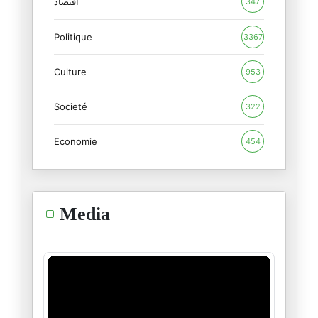
14/02/2025
اقتصاد
347
Politique
من المفارقات
3367
13/02/2025
Culture
953
خبير اقتصادي يحلل في العجز الت
Societé
22/01/2025
322
Economie
454
واقع لا يبعث في جوهره على التف
30/12/2024
عندما ينظمُّ الجامعي للمناصب ا
Media
18/12/2024
كيف ولماذا ينشأ الحاكم المستبد
16/12/2024
ومضاتٌ في سياق سقوط الأسد..