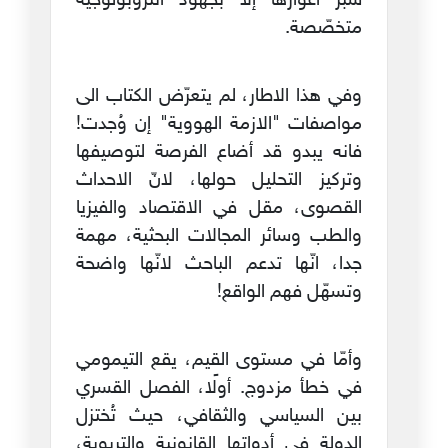
سبر أغوارها إلا بجهود أنثروبولوجية
متخصّصة.
وفي هذا الاطار، لم يتعرّض الكتاب الى
مواصفات "الازمة الهووية" إن وُجدت!
فانه يبدو قد أضاع الفرصة لتوصيفها
وتركيز التحليل حولها، لانّ الاحداث
القصوى، مقل في الاقتصاد والفيزيا
والطب وسائر المجالات البحثية، مهمة
جدا، انّها تدعم الباحث لانّها واضحة
وتسهّل فهم الواقع!
وأمّا في مستوى القيم، يقع التيمومي
في خطأ مزدوج. أولًا، الفصل القسري
بين السياسي والثقافي، حيث تُختزل
الدولة في أدواتها القانونية والتربوية،