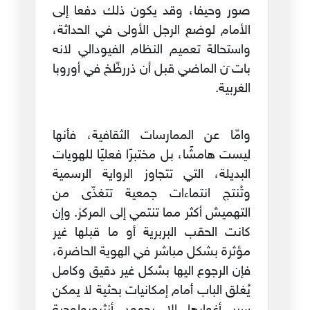
صور وحيفا، وقد يكون ذلك دفعا إلى
الأمام لوضع الرجل الأولى في الحداثة،
واستحالة تعميم النظام الفيودالي لانه
بات َن الماضي قبل أن ذررظّخ في أوروبا
الغربية.
وامّا عن الممارسات الثقافية، فأنها
ليست هامشًا، بل مختبرًا فعليًا للهويات
البديلة، التي تتجاوز الرواية الرسمية
وتُنتج انتماءات جمعية تتغذّى من
التهميش أكثر مما تنتمي إلى المركز. وإن
كانت الحقب البربرية أو ما قبلها غير
مؤثرة بشكل مباشر في الهوية الحاضرة،
فإن الرجوع اليها بشكل غير دقيق وكامل
يُغلق الباب أمام إمكانيات بحثية لا يمكن