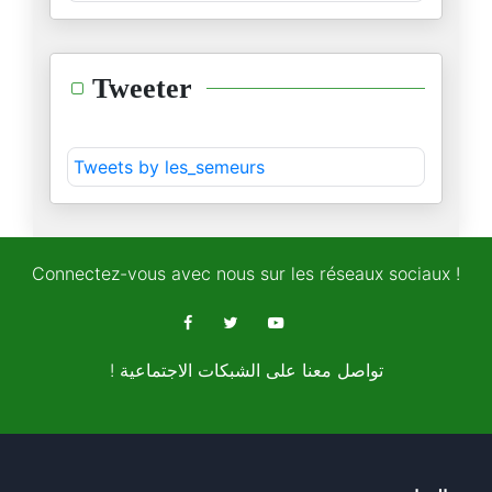
10/10/2024
"النظريّةُ" لا تعني التعقيد وا
Tweeter
25/09/2024
حقبة المتاهة ومتلازمة المربع ا
Tweets by les_semeurs
09/09/2024
نسبة البطالة نقصت بفارق 0.2٪؜،
03/09/2024
Connectez-vous avec nous sur les réseaux sociaux !
حديث القيلولة: نقطة نظام بسيطة
29/08/2024
! تواصل معنا على الشبكات الاجتماعية
وتقولو "اقتصاد مستقر (Stable)،
22/08/2024
حفل راغب علامة: وقطّعن أيديهنّ