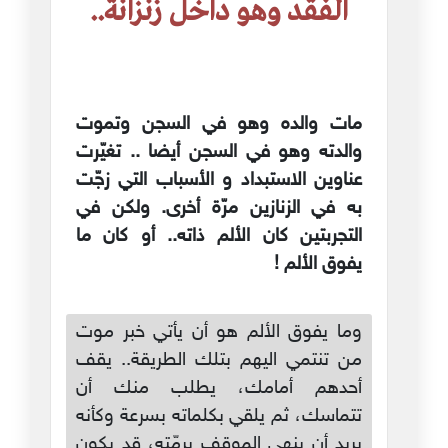
الفقد وهو داخل زنزانة..
مات والده وهو في السجن وتموت
والدته وهو في السجن أيضا .. تغيّرت
عناوين الاستبداد و الأسباب التي زجّت
به في الزنازين مرّة أخرى. ولكن في
التجربتين كان الألم ذاته.. أو كان ما
يفوق الألم !
وما يفوق الألم هو أن يأتي خبر موت
من تنتمي اليهم بتلك الطريقة.. يقف
أحدهم أمامك، يطلب منك أن
تتماسك، ثم يلقي بكلماته بسرعة وكأنه
يريد أن ينهي الموقف برمّته، قد يكون