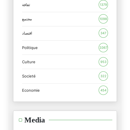
البرتقالي الأرعن…
ثقافة
1379
03/04/2026
مجتمع
1098
سرق العدوّ من الأسرى حريتهم وس
02/04/2026
اقتصاد
347
Politique
لا شيء يستحق الشفقة والرثاء أك
3367
30/03/2026
Culture
953
سي صلاح الدين السالمي : عليه أ
Societé
29/03/2026
322
Economie
454
ما أبشع تلك النهايات التي يغاد
27/03/2026
ايران أيضا لن تتردّد في الذهاب
Media
15/03/2026