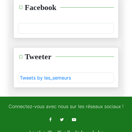
ترامب : وقاحة وعنجهية وغطرسة
Facebook
22/01/2026
اعرف سيف الإنسان
20/01/2026
عندك أزمة دواء خطيرة جدا..
Tweeter
16/01/2026
حتى بزشكيان تخلّى عن قول "إنها
Tweets by les_semeurs
02/01/2026
ويبكي اليمن أمجاده الضائعة!
31/12/2025
Connectez-vous avec nous sur les réseaux sociaux !
بكل وضوح و من غير ترهدين : است
24/12/2025