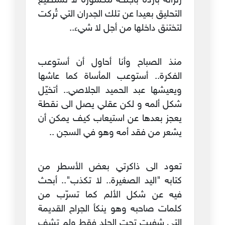
زنزانة باردة بأجنحة مكسورة لا تستطيع
التحليق بعيدا عن تلك الجدران التي تُركت
لتختنق داخلها من أجل لا شيء..
منذ الصباح وأنا أحاول أن أستوعب
الفكرة.. أستوعب المأساة كما عاشها
ويعيشها عبد الحميد الجلاصي.. أتخيّل
شكل ألمه و لكن عقلي يصل الى نقطة
يعجز بعدها عن استيعاب كيف يمكن أن
يشعر من فقد أمه وهو في السجن ..
تعود الى ذاكرتي بعض الأسطر من
كتابه "اليد الصغيرة.. لا تكذب".. أبحث
فيه عن شكل الألم كما تسرّب من
كلمات صاحبه وهو ينكأ الجراح القديمة
التي شفيت تحت الجلد فقط ولم تشف