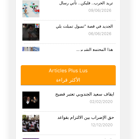
تريد الحرب.. فليكن.. تأتي رسال
09/06/2026
الجديد في قصة "تمبول تمبلت بلي
06/06/2026
هذا المجتمع الشرير…
05/06/2026
Articles Plus Lus
في حكاية احمد السعيداني.. أو ف
الأكثر قراءة
01/06/2026
ايقاف سعيد الجندوبي تعتبر فضيح
الحق موش فيك يا "مدام" ولا في
02/02/2020
23/05/2026
حق الإضراب بين الالتزام بقواعد
لو خرج كل الشعب التونسي لاستقب
12/12/2020
18/05/2026