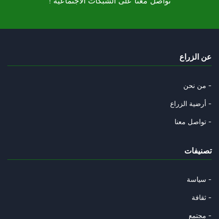
! تواصل معنا على الشبكات الاجتماعية
نعم وقطعا " لدينا أقوال أخرى"
20/12/2025
أحزنني جدا أن يكون وعي الناس ب
عن الزراع
18/12/2025
الى الأستاذ العياشي الهمامي :
من نحن -
17/12/2025
أرضية الزراع -
آحليلي راهم فارحنين بتصنيف وزر
تواصل معنا -
12/12/2025
تصنيفات
عبيد البريكي : دماغ من الدماغا
09/12/2025
سياسة -
بالنسبة لنجيب الشابي : هذا الر
ثقافة -
05/12/2025
مجتمع -