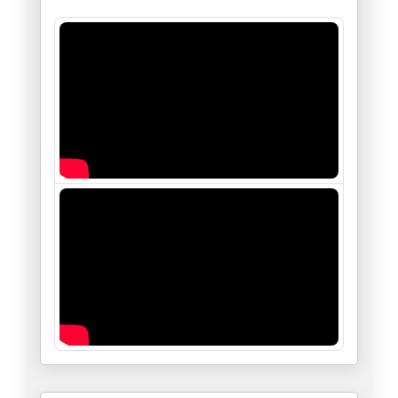
يحتاج العالم الى وقت طويل ليفه
14/03/2026
التغيير التكتيكي الذي تعتمده ا
03/03/2026
ايران باتت متألمّة وغاضبة وتبح
02/03/2026
كملتو دمرتو مهرجان المدينة وشو
28/02/2026
ما حدث في روضة النصر، يتجاوز ت
17/02/2026
ولكن رغم ذلك سأدافع عن حريتك ي
12/02/2026