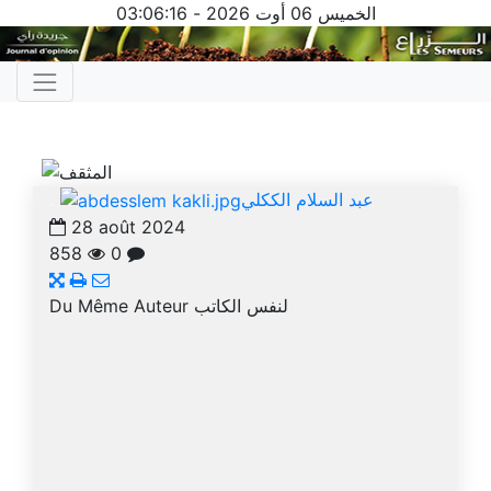
الخميس 06 أوت 2026
-
03:06:16
عبد السلام الككلي
38
28 août 2024
858
0
لنفس الكاتب
Du Même Auteur