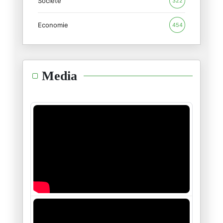
Societé
31/01/2026
322
Economie
454
بدعة أخرى من بدع انقلابيي اتحا
24/01/2026
ليس دفاعا عن الطبوبي بل هي إدا
Media
16/01/2026
مؤتمر اتحاد الشغل : في الجدل ح
05/01/2026
أمين محفوظ : عندما يصبح التحيّ
29/12/2025
عركة "طبابلية "فليذهبوا كلهم ج
26/12/2025
لا تعنيني استقالة الطبوبي ولا