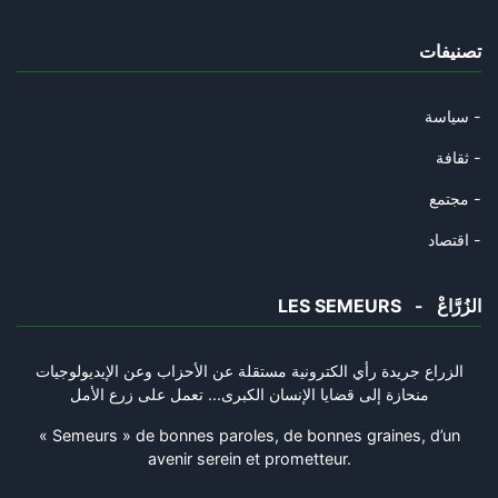
22/03/2025
تصنيفات
قضية " التآمر" : من منع التداو
13/03/2025
سياسة -
قراءة رمزية في التحوير الوزاري
ثقافة -
07/02/2025
مجتمع -
الاتحاد في حاجة الى أكثر من مؤ
اقتصاد -
25/01/2025
LES SEMEURS - الزُرَّاعْ
النخبة التونسية والإعاقة الأيد
28/12/2024
الزراع جريدة رأي الكترونية مستقلة عن الأحزاب وعن الإيديولوجيات
منحازة إلى قضايا الإنسان الكبرى... تعمل على زرع الأمل
محكمة التعقيب تصدر حكما نهائيا
20/12/2024
« Semeurs » de bonnes paroles, de bonnes graines, d’un
avenir serein et prometteur.
حول بيان الرابطة التونسية لحقو