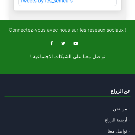
Tweets by les_semeurs
10/08/2025
من يصدق عطلة الطبوبي؟
07/08/2025
Connectez-vous avec nous sur les réseaux sociaux !
على هامش انعقاد الهيئة الإداري
23/05/2025
! تواصل معنا على الشبكات الاجتماعية
منجي الرحوي : " االثوري" الذي
10/05/2025
تمرين مدرسي : احمد صواب والمجا
عن الزراع
22/04/2025
على رأس من يا ترى سقط سور المد
من نحن -
19/04/2025
أرضية الزراع -
هل أتاك حديث الفجر ؟
تواصل معنا -