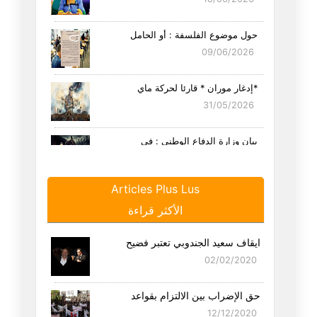
حول موضوع الفلسفة : أو الحامل
09/06/2026
*إدغار موران * قارئا لحركة ماي
31/05/2026
بيان وزارة الدفاع الوطني : في
23/05/2026
Articles Plus Lus
ليلة الزفاف أو العدم محال
الأكثر قراءة
22/05/2026
ايقاف سعيد الجندوبي تعتبر فضيح
مشاهد من زمن الغلبة " الأفيون
02/02/2020
25/04/2026
حق الإضراب بين الالتزام بقواعد
في التقعّر والمتقعّرين
12/12/2020