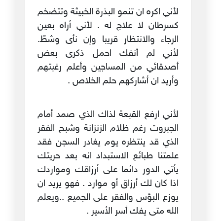
لأني اكره ان تنمو البذرة الخبيثة وتتضخم
كسرطان لا علاج له . لأني أراه بعين
الرجاء والانتظار قريبا وإن نأى وشطّ.
لأني لم أنفك احمل ذكرى بعض
أصدقائي من المساجين وأعلم رغبتهم
وأريد ان أشاركهم حلم الخلاص .
لأني ارفع القبعة لذاك الذي صمد أمام
الجبروت رغم ظلام الزنزانة وشبح الفقر
الذي قد ينتظره يوم يغادر السجن فقد
علمتنا طبائع الاستبداد انه بعد حريتك
يأتي الدور دائما على أرزاقك ومواردك
اذا كان لك أرزاق أو موارد . فهو يريد ان
يوزع البؤس والفقر على الجميع ..ويعلم
الله متى يفك أسر الأسير .