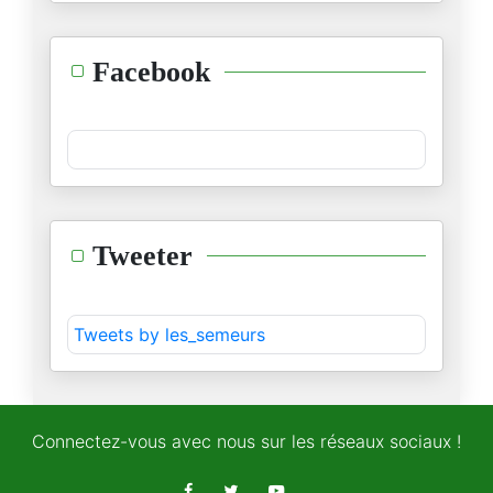
01/12/2025
الصلاة في المدرسة: منع أم تنظي
Facebook
02/10/2025
مظاهرة في يوم قائظ
22/08/2025
هل نحن قادمون على الجحيم النقا
Tweeter
17/08/2025
لمن يريد أن يواجه الاتحاد السل
Tweets by les_semeurs
10/08/2025
من يصدق عطلة الطبوبي؟
07/08/2025
Connectez-vous avec nous sur les réseaux sociaux !
على هامش انعقاد الهيئة الإداري