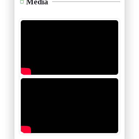
Media
16/01/2026
مؤتمر اتحاد الشغل : في الجدل ح
05/01/2026
أمين محفوظ : عندما يصبح التحيّ
29/12/2025
عركة "طبابلية "فليذهبوا كلهم ج
26/12/2025
لا تعنيني استقالة الطبوبي ولا
24/12/2025
في الإضراب العام وتفاصيله
10/12/2025
الى سي نجيب الشابي