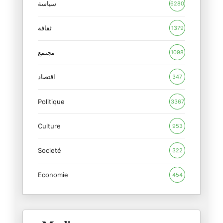
26/02/2026
سياسة
6280
الاقتطاع الآلي لفائدة الاتحاد
ثقافة
1379
19/02/2026
مجتمع
1098
هل أتعاطف مع أحمد السعيداني ؟
06/02/2026
اقتصاد
347
Politique
رئيس الجامعة والمبادرة التشريع
3367
04/02/2026
Culture
953
نحيب حائط المبكى
Societé
31/01/2026
322
Economie
454
بدعة أخرى من بدع انقلابيي اتحا
24/01/2026
ليس دفاعا عن الطبوبي بل هي إدا