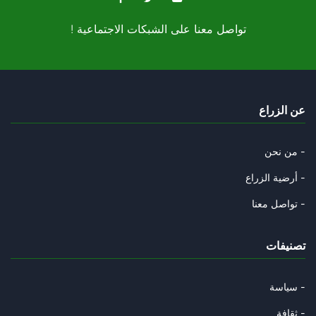
23/05/2025
! تواصل معنا على الشبكات الاجتماعية
منجي الرحوي : " االثوري" الذي
10/05/2025
تمرين مدرسي : احمد صواب والمجا
عن الزراع
22/04/2025
على رأس من يا ترى سقط سور المد
من نحن -
19/04/2025
أرضية الزراع -
هل أتاك حديث الفجر ؟
تواصل معنا -
22/03/2025
تصنيفات
قضية " التآمر" : من منع التداو
13/03/2025
سياسة -
قراءة رمزية في التحوير الوزاري
ثقافة -