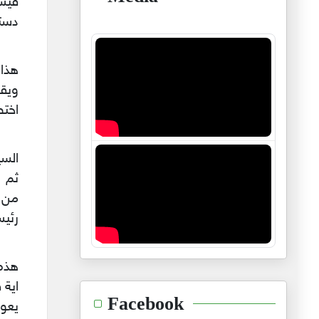
دستو
هذا
اختص
السي
من م
رئيس
هذه 
اية 
Facebook
يعود