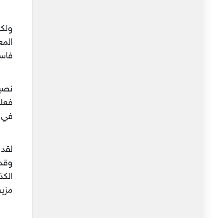
ولكن
المع
فاس
نصيح
فعلا
في ح
لقد
وقد
الكذ
مزي