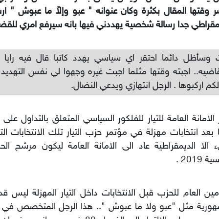
ر وقتها المقال بكثرة وكان عنوانه " عبو وإلاّ ما عبوش " ا
مقراطي جدا رسالة شخصية يهددني فيها بانه سيرفع امري للقضا
وسأظل دائما احتقر اي سياسي يهدد كاتبا قال فيه رايا ل
ضيه.. اجبته وقتها مثلما اجبت غيره وجهوا لي نفس التهديد 
كم اركبوها . الرجل انتهازي ويدعي النضال.
 الامانة العامة للتيار للفلكور السياسي المتعلق بالتداول على
ا بعد انتخابات مهزلة في مؤتمر حزب التيار تلك الانتخابات ا
الا الديمقراطية عاد الى الامانة العامة ليكون مرشح الحز
ة 2019 .
مين العام للحزب قبل الانتخابات داخل التيار المهزلة ليس ق
هورية مثل "عبو ولا ما عبوش ".. هذا الرجل المتخصص في 