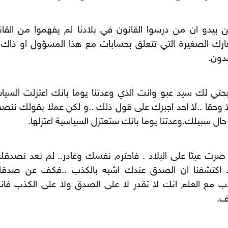
 بيدو ان من درسوا القانون في بلادنا لم يفهموا من الق
ارك الصغيرة التي تتعلق بحسابات مع هذا المسؤول او ذاك 
دون.
تي لك سيد عبو وانت الذي وعدتنا يوما بانك اعتزلت السياسة
 وحقا ..لا احد اجبرك على قول ذلك ..و لكن عملا بقولك نن
ال سبيلك.وعدتنا يوما بانك ستعتزل السياسية اعتزلها.
 صرت عبئا على البلاد . فاحترم نفسك وغادر.. لم نعد نص
 اكتشفنا ان الصدق عندك اشبه بالكذب ..فكف عن صدقك
ب مع العلم انك لا تقدر لا على الصدق ولا على الكذب فا
ف.