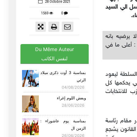
28 Octobre 2021
رسل الي السيد
1569
0
ء.
ا يرضيه بانه
: أعلى ما في
Du Même Auteur
لنفس الكاتب
بمناسبة 3 أوت ذكرى ميلاد
 السلطة ليعود
الرئي
لتي يحكمها كل
04/08/2026
ب للانتخابات
وبعض اللوم إغراء
28/06/2026
در مقام رئاسة
بمناسبة يوم عاشوراء :
القانون يشجع
الزمن ال
26/06/2026