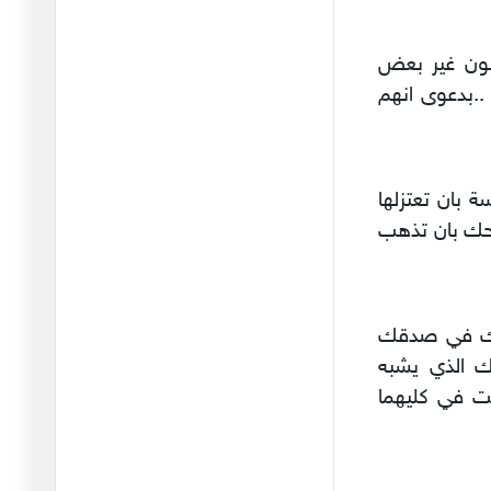
ذهب أكثر الحرس القديم
يجرون أذ
انون غير بعض
18/03/2026
..بدعوى انهم
في المواعظ الرمضانية
التي تبثه
26/02/2026
 بان تعتزلها
الاقتطاع الآلي لفائدة الاتحاد
صحك بان تذهب
19/02/2026
هل أتعاطف مع أحمد
السعيداني ؟
دقك في صدقك
06/02/2026
 الذي يشبه
رئيس الجامعة والمبادرة
نت في كليهما
التشريع
04/02/2026
نحيب حائط المبكى