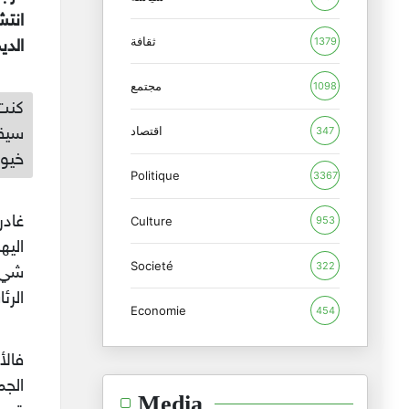
انتش
ثقافة
1379
الدي
مجتمع
1098
كنت 
اقتصاد
سيقا
347
خيول
Politique
3367
غادر
Culture
953
اليه
Societé
322
شيء 
الرئاسي
Economie
454
فالأ
الجم
Media