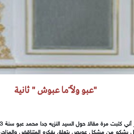
"عبو ولاّ ّما عبوش " ثانية
جل يشكو من مشكل عويص يتعلق بفكره المتناقض والمزاجي و