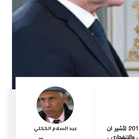
عبد السلام الككلي
أذكر أني كتبت مرة مقالا حول السيد النزيه جدا محمد عبو سنة 2013 لأشير ان
38
الانفجاري .