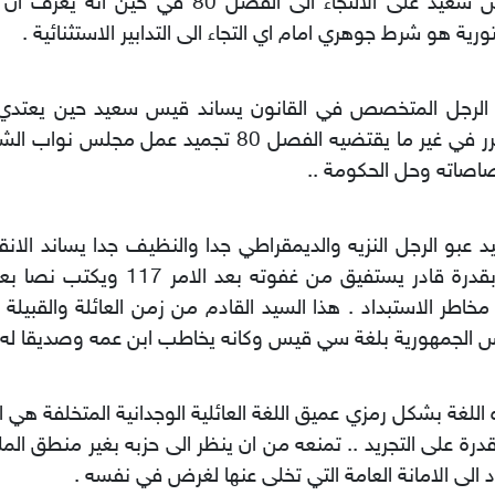
قيس سعيد على الالتجاء الى الفصل 80 في حين
رية هو شرط جوهري امام اي التجاء الى التدابير الاستثنائية .
 الرجل المتخصص في القانون يساند قيس سعيد حين يعتدي 
ويقرر في غير ما يقتضيه الفصل 80 تجميد عمل مج
اصاته وحل الحكومة ..
د عبو الرجل النزيه والديمقراطي جدا والنظيف جدا يساند الان
ثم بقدرة قادر يستفيق من غفوته بعد ال
خاطر الاستبداد . هذا السيد القادم من زمن العائلة والقبيلة
 الجمهورية بلغة سي قيس وكانه يخاطب ابن عمه وصديقا له 
اللغة بشكل رمزي عميق اللغة العائلية الوجدانية المتخلفة هي 
قدرة على التجريد .. تمنعه من ان ينظر الى حزبه بغير منطق المل
 الى الامانة العامة التي تخلى عنها لغرض في نفسه .