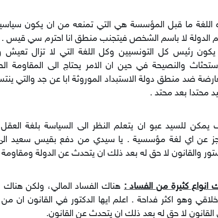
اللغة ما قبل المؤسسة هي التي تمنعه من ان يكون سياسيا 
 الدولة لا باسم الشخص فيتجنب منطق انا احترم سي قيس . و
يكون رئيس كل التونسيين وكل اللغة التي لا تزال تعيش و
ستحثاث والنصيحة في حين ان الامر يحتاج الى المقاومة ا
ارضة ضد منطق دولة الاستبداد الموروثة ابا عن جد والتي ينت
 محتدا بعد محتد .
يمكن للسيد عبو ان يتعلم النظر الى السياسة بلغة العقل 
جز عن اي لغة مؤسسية . يا سيدي من دفع بقيس سعيد الى ا
تور والقانون لا حق له بعد ذلك ان يتحدث عن الدولة ومقاومة ا
 انواع كثيرة من الفساد :
هناك الفساد المالي، ولكن هناك ا
خلاقي وهو اكثر فداحة . اعلم ايها الدكتور في القانون ان من ي
القانون لا حق له بعد ذلك ان يتحدث عن القانون.