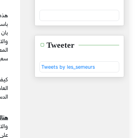
هذه 
باسم
بان 
والا
Tweeter
المع
سعيد
Tweets by les_semeurs
كيف 
العا
الدس
هناك
والا
على 