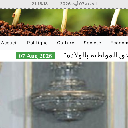
الجمعة 07 أوت 2026
-
21:15:20
Accueil
Politique
Culture
Societé
Econom
(current)
نة بالولادة
مصادر
07 Aug 2026
National
Littérature
Education
National
International
Philosophie
Santé
Internati
Arts
Sciences
Réflexions
Justice
Médias