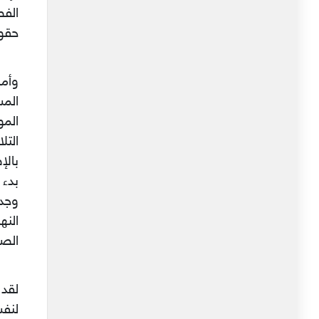
حقوق
المس
المو
التل
بالإ
بدء 
وجدت
النه
الصن
لقد 
لنف