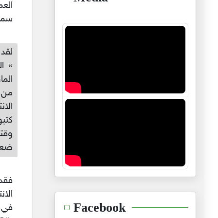
الع
سماع
لقد 
» ا
الما
من 
كتبو
وقت
ضعف
فقد 
Facebook
في 