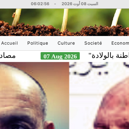
السبت 08 أوت 2026
-
06:02:57
Accueil
Politique
Culture
Societé
Econom
(current)
ادة
مصادر عبرية: 
07 Aug 2026
National
Littérature
Education
National
International
Philosophie
Santé
Internati
Arts
Sciences
Réflexions
Justice
Médias