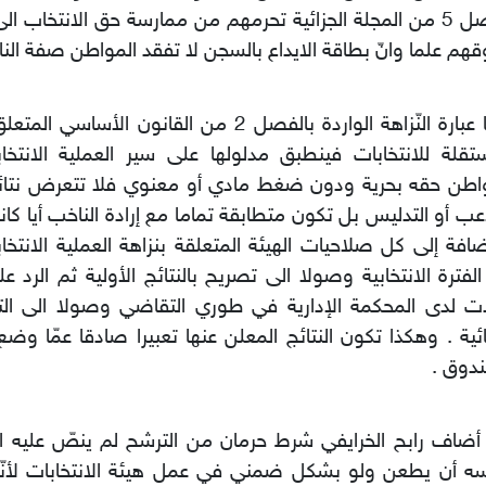
الفصل 5 من المجلة الجزائية تحرمهم من ممارسة حق الانتخاب ا
هم علما وانّ بطاقة الايداع بالسجن لا تفقد المواطن صفة الن
وأما عبارة النّزاهة الواردة بالفصل 2 من القانون الأسا
تقلة للانتخابات فينطبق مدلولها على سير العملية الانتخا
اطن حقه بحرية ودون ضغط مادي أو معنوي فلا تتعرض نتائج 
اعب أو التدليس بل تكون متطابقة تماما مع إرادة الناخب أيا كان
ضافة إلى كل صلاحيات الهيئة المتعلقة بنزاهة العملية الانتخاب
الفترة الانتخابية وصولا الى تصريح بالنتائج الأولية ثم الرد 
 لدى المحكمة الإدارية في طوري التقاضي وصولا الى التص
ائية . وهكذا تكون النتائج المعلن عنها تعبيرا صادقا عمّا و
دوق .
أضاف رابح الخرايفي شرط حرمان من الترشح لم ينصّ عليه 
سه أن يطعن ولو بشكل ضمني في عمل هيئة الانتخابات لأنّ