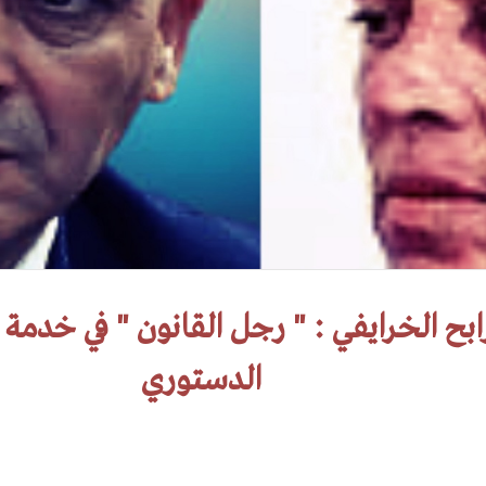
ابح الخرايفي : " رجل القانون " في خدمة 
الدستوري