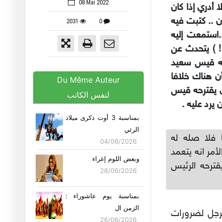
08 Mai 2022
ا أدري إذا كان
 .. كتبت فيه
2031
0
..استمعت إليه
ويلتي ! ) يتحدث عن
يفعله قيس سعيد
ن هناك خلافا
Du Même Auteur
ي يقترحه قيس
لنفس الكاتب
يرد عليه .
بمناسبة 3 أوت ذكرى ميلاد
الرئي
 فلا صله له
04/08/2026
أمر انه يتعمد
وبعض اللوم إغراء
قترحه الرئيس
28/06/2026
بمناسبة يوم عاشوراء :
الزمن ال
لرجل لضرورات
26/06/2026