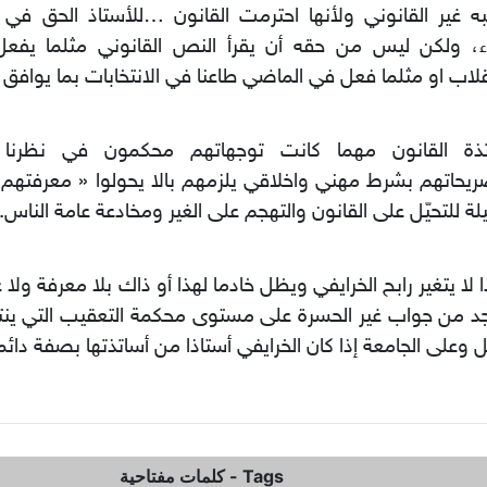
ه غير القانوني ولأنها احترمت القانون …للأستاذ الحق في
ء، ولكن ليس من حقه أن يقرأ النص القانوني مثلما يفعل 
قلاب او مثلما فعل في الماضي طاعنا في الانتخابات بما يوافق 
تذة القانون مهما كانت توجهاتهم محكمون في نظرنا
يحاتهم بشرط مهني واخلاقي يلزمهم بالا يحولوا « معرفتهم ال
ة للتحيّل على القانون والتهجم على الغير ومخادعة عامة الناس.
ا لا يتغير رابح الخرايفي ويظل خادما لهذا أو ذاك بلا معرفة ولا
جد من جواب غير الحسرة على مستوى محكمة التعقيب التي ينت
ل وعلى الجامعة إذا كان الخرايفي أستاذا من أساتذتها بصفة دائم
Tags
-
كلمات مفتاحية