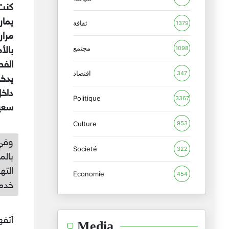
كنت 
يمار
ثقافة
1379
مرار
مجتمع
1098
اقتصاد
347
يدخل
داخل
Politique
3367
سعيد
Culture
953
وفي 
Societé
322
بالم
الته
Economie
454
خدمة
أتفه
Media