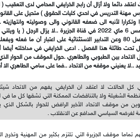
اعتقد دائما ولا أزال أن رابح الخرايفي المحامي لدى التعقيب ( ل
س مهنة التدريس في احدي كليات الحقوق ) متحيل على القانون
ا وتكرارا لأنبه الى ضعفه القانوني والى وصوليته وانتهازيته 
بالأمس 6 ماي 2022 في قناة الجزيرة ..لا يزال الرجل ( يا 
الفصل 80 وعن التدابير الاستثنائية على اعتبار أن ما فعله و
 تحت طائلة هذا الفصل . ادعى الخرايفي في مداخلته أيضا أ
 الاتحاد بين الطبوبي والطاهري .حول الموقف من الحوار الذ
 ..لا يعنيني موقفه من الاتحاد ..فما على سامي الطاهري الا أن 
كل الحالات لا اعتقد ان الخرايفي يفهم من الاتحاد شيئا
نظمة الشغيلة ولا بالتناقضات الممكنة التي تشقها كل ما في ال
وين من موقف الاتحاد الأخير الرافض للحوار بالشكل الذي ي
 لغرضه السياسي المدافع عن الانقلاب .
م تماما موقف الجزيرة التي تلتزم بكثير من المهنية وتخرج ا