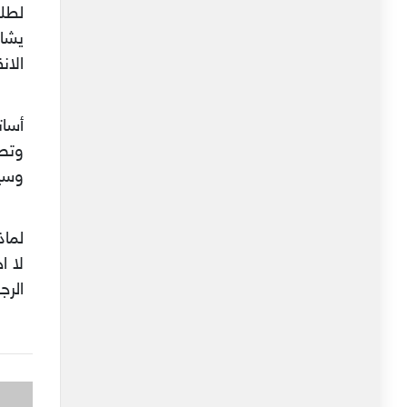
لطلب
يشا
الان
أسا
وتصر
وسيل
لماذ
لا ا
الرج