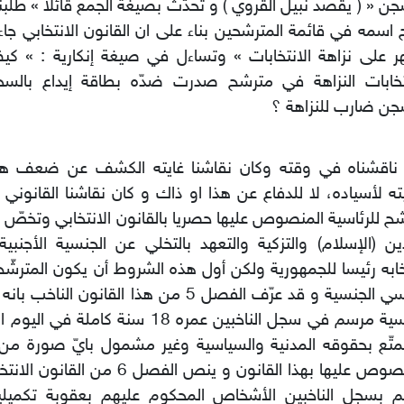
ّجن « ( يقصد نبيل القروي ) و تحدّث بصيغة الجمع قائلا » طلبنا ق
 اسمه في قائمة المترشحين بناء على ان القانون الانتخابي جاء 
 على نزاهة الانتخابات » وتساءل في صيغة إنكارية : » ك
نتخابات النزاهة في مترشح صدرت ضدّه بطاقة إيداع بالسج
جن ضارب للنزاهة ؟
 ناقشناه في وقته وكان نقاشنا غايته الكشف عن ضعف هذ
ته لأسياده، لا للدفاع عن هذا او ذاك و كان نقاشنا القانون
ين (الإسلام) والتزكية والتعهد بالتخلي عن الجنسية الأجنبي
خابه رئيسا للجمهورية ولكن أول هذه الشروط أن يكون المترشّح ن
تونسي الجنسية و قد عرّف الفصل 5 من هذا القانون 
تونسية مرسم في سجل الناخبين عمره 18 سنة كامل
تّع بحقوقه المدنية والسياسية وغير مشمول بايّ صورة من
المنصوص عليها بهذا القانون و ينص الفصل 6 
م بسجل الناخبين الأشخاص المحكوم عليهم بعقوبة تكميل