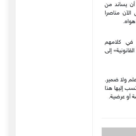
31/01/2026
 أن يساند من
الآن مناصرا
بدعة أخرى من بدع انقلابيي
هواه.
اتحا
24/01/2026
 في كلامهم
ليس دفاعا عن الطبوبي بل
قانونية» إلى
هي إدا
16/01/2026
مؤتمر اتحاد الشغل : في
الجدل ح
 علم ولا ضمير.
05/01/2026
سب إليها هذا
أمين محفوظ : عندما يصبح
ة أو عرضية.
التحيّ
29/12/2025
عركة "طبابلية "فليذهبوا
كلهم ج
26/12/2025