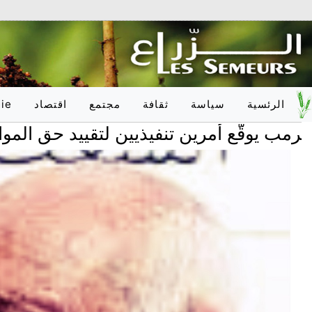
الرئسية
سياسة
ثقافة
مجتمع
اقتصاد
ie
ع أمرين تنفيذيين لتقييد حق المواطنة بالول
وطـنـي
أدب
تربية
وطـنـي
دولـي
فلسفة
صحّة
دولـي
onal
فنون
علوم
فكر
عدالة
اعلام