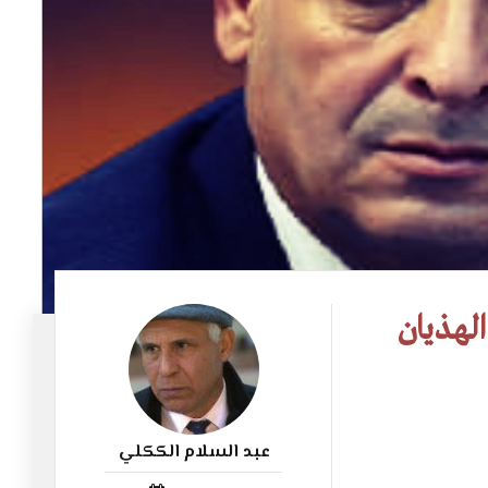
الهذيان
عبد السلام الككلي
38