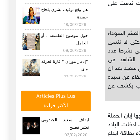
لك ندمت على
هل وقع توقيف بشرى بلحاج
حميدة
18/06/2026
العشر السوداء
حول موضوع الفلسفة : أو
حتى لا ننسى
الحامل
تي نشرها عدد
09/06/2026
 الشاهد في
*إدغار موران * قارئا لحركة
رين لقيس سعيد بعد ان
ماي
دفاع عن سيده
31/05/2026
وب يكشف عن
بيان وزارة الدفاع الوطني :
في
Articles Plus Lus
23/05/2026
الأكثر قراءة
ليلة الزفاف أو العدم محال
 إبان الحملة
ايقاف سعيد الجندوبي
22/05/2026
خابات ادخلت البلاد
تعتبر فضيح
بطاقة ايداع
02/02/2020
مشاهد من زمن الغلبة "