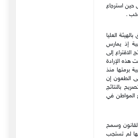
لى حين استرجاع
ذهب أكثر الحرس القديم
اخب .
يجرون أذ
18/03/2026
في المواعظ الرمضانية
سي المتعلق بالهيئة العليا
التي تبثه
بية إذ يمارس
26/02/2026
الاقتراع إلى
الاقتطاع الآلي لفائدة الاتحاد
ت هذه الإرادة
19/02/2026
ية برمتها منذ
على الطعون إن
هل أتعاطف مع أحمد
ريح بالنتائج
السعيداني ؟
ضع المواطن في
06/02/2026
رئيس الجامعة والمبادرة
التشريع
04/02/2026
القانون وسمح
نحيب حائط المبكى
ها لم تستجب