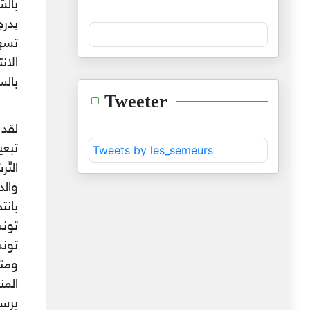
بالس
يدرج
تسهر
الا
بالس
Tweeter
لقد
تبعي
Tweets by les_semeurs
والد
بانت
ومتم
يرس