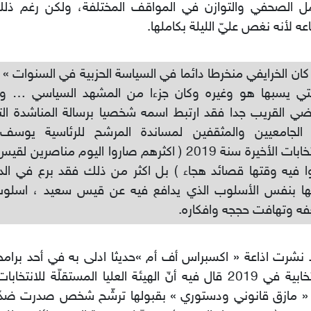
مل الصحفي والتوازن في المواقف المختلفة، ولكن رغم ذ
ه لأنه نغص عليّ الليلة بكاملها.
كان الخرايفي منخرطا دائما في السياسة الحزبية في السنوات » 
لتي يسبها هو وغيره وكان جزءا من المشهد السياسي … و
ضي القريب جدا فقد ارتبط اسمه شخصيا برسالة المناشدة ال
الجامعيين والمثقفين لمساندة المرشح للرئاسية يوسف
الانتخابات الأخيرة سنة 2019 ( اكثرهم صاروا اليوم مناص
ا فيه وقتها قصائد هجاء ) بل اكثر من ذلك فقد برع في ال
ها بنفس الأسلوب الذي يدافع فيه عن قيس سعيد ، اسل
ه وتهافت حججه وافكاره.
نشرت اذاعة « اكسبراس أف أم »حديثا ادلى به في أحد برامجها
الانتخابية في 2019 قال فيه أنّ الهيئة العليا المستقلّة للانت
« مازق قانوني ودستوري » بقبولها ترشّح شخص صدرت ضدّه 