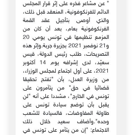
" عن مشاعر فخره على إثر قرار المجلس
الدائم للفرنكوفونية، المنعقد قبل ذلك،
والذي أوصى بتأجيل عقد القمة
الفرنكوفونية بعام، بعد أن كان من
المزمع تنظيمها في تونس يومي 20
و21 نوفمبر 2021 بجزيرة جربة.وإثر هذه
التصريحات، طلب رئيس الدولة، قيس
سعيّد، لدى إشرافه يوم 14 أكتوبر
2021، على أول اجتماع لمجلس الوزراء،
من وزيرة العدل، بأن "تفتح تحقيقا
قضائيا في حق" من يتآمرون على
تونس في الخارج"، مشددا على أنه "لن
يقبل بأن توضع سيادة تونس على
طاولة المفاوضات، فالسيادة للشعب
وحده".وأضاف سعيد خلال ذلك
الاجتماع: "إن من يتآمر على تونس في