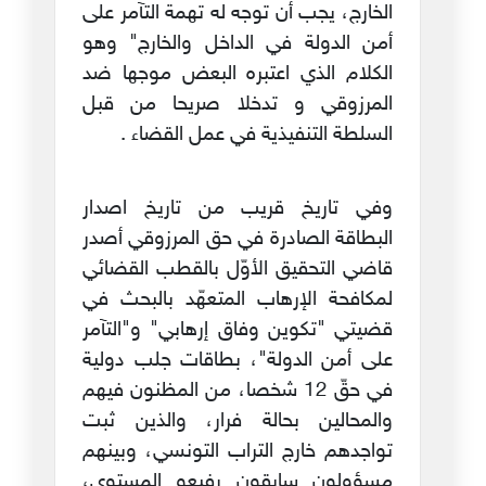
الخارج، يجب أن توجه له تهمة التآمر على
أمن الدولة في الداخل والخارج" وهو
الكلام الذي اعتبره البعض موجها ضد
المرزوقي و تدخلا صريحا من قبل
السلطة التنفيذية في عمل القضاء .
وفي تاريخ قريب من تاريخ اصدار
البطاقة الصادرة في حق المرزوقي أصدر
قاضي التحقيق الأوّل بالقطب القضائي
لمكافحة الإرهاب المتعهّد بالبحث في
قضيتي "تكوين وفاق إرهابي" و"التآمر
على أمن الدولة"، بطاقات جلب دولية
في حقّ 12 شخصا، من المظنون فيهم
والمحالين بحالة فرار، والذين ثبت
تواجدهم خارج التراب التونسي، وبينهم
مسؤولون سابقون رفيعو المستوى،