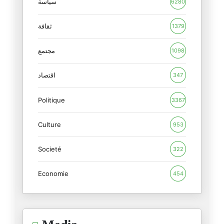
سياسة
6280
الاقتطاع الآلي لفائدة الاتحاد
ثقافة
1379
19/02/2026
مجتمع
1098
هل أتعاطف مع أحمد السعيداني ؟
06/02/2026
اقتصاد
347
Politique
رئيس الجامعة والمبادرة التشريع
3367
04/02/2026
Culture
953
نحيب حائط المبكى
Societé
31/01/2026
322
Economie
454
بدعة أخرى من بدع انقلابيي اتحا
24/01/2026
ليس دفاعا عن الطبوبي بل هي إدا