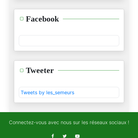
01/12/2025
الصلاة في المدرسة: منع أم تنظي
Facebook
02/10/2025
مظاهرة في يوم قائظ
22/08/2025
هل نحن قادمون على الجحيم النقا
Tweeter
17/08/2025
لمن يريد أن يواجه الاتحاد السل
Tweets by les_semeurs
10/08/2025
من يصدق عطلة الطبوبي؟
07/08/2025
Connectez-vous avec nous sur les réseaux sociaux !
على هامش انعقاد الهيئة الإداري