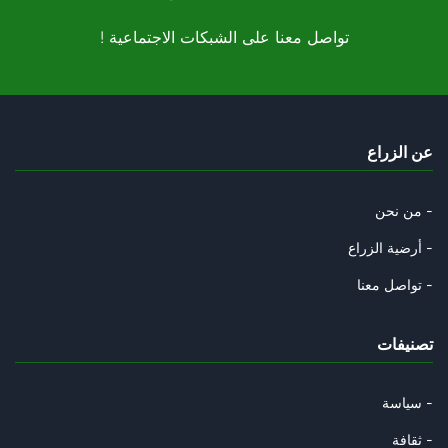
23/05/2025
! تواصل معنا على الشبكات الاجتماعية
منجي الرحوي : " االثوري" الذي
10/05/2025
تمرين مدرسي : احمد صواب والمجا
عن الزراع
22/04/2025
على رأس من يا ترى سقط سور المد
من نحن -
19/04/2025
أرضية الزراع -
هل أتاك حديث الفجر ؟
تواصل معنا -
22/03/2025
تصنيفات
قضية " التآمر" : من منع التداو
13/03/2025
سياسة -
قراءة رمزية في التحوير الوزاري
ثقافة -