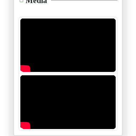
Media
16/01/2026
مؤتمر اتحاد الشغل : في الجدل ح
05/01/2026
أمين محفوظ : عندما يصبح التحيّ
29/12/2025
عركة "طبابلية "فليذهبوا كلهم ج
26/12/2025
لا تعنيني استقالة الطبوبي ولا
24/12/2025
في الإضراب العام وتفاصيله
10/12/2025
الى سي نجيب الشابي