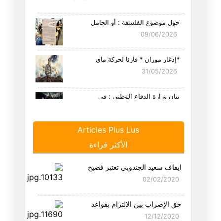
حول موضوع الفلسفة : أو الحامل
09/06/2026
*إدغار موران * قارئا لحركة ماي
31/05/2026
بيان وزارة الدفاع الوطني : في
23/05/2026
Articles Plus Lus
ليلة الزفاف أو العدم محال
الأكثر قراءة
22/05/2026
ايقاف سعيد الجندوبي تعتبر فضيح
مشاهد من زمن الغلبة " الأفيون
02/02/2020
25/04/2026
حق الإضراب بين الالتزام بقواعد
في التقعّر والمتقعّرين
12/12/2020
22/04/2026