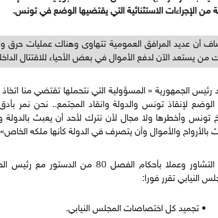
 من الإجراءات الاستثنائية التي يقتضيها الوضع في تونس.
ف أن عديد المرافق العمومية تتهاوى وهناك عمليات حرق ون
 من يستعد الآن لدفع الأموال في بعض الأحياء للاقتتال الداخل
د رئيس الجمهورية « المسؤولية التي نتحملها تقتضي منا اتخاذ ت
الوضع لإنقاذ تونس والدولة وانقاد المجتمع.. نحن نمر بأد
خ تونس وأخطرها ولا مجال لأن نترك لأحد أن يعبث بالدولة وب
 بالأرواح والأموال وأن يتصرف في الدولة كأنها ملكه الخاص».
بعد التشاور وعملا بأحكام الفصل 80 من الدستور
لس النيابي تقرر فورا:
• تجميد كل اختصاصات المجلس النيابي.