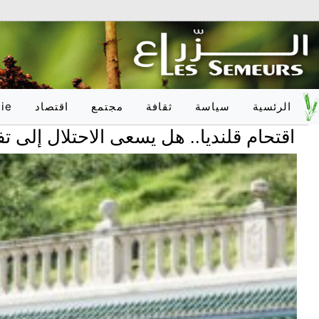
الرئسية
سياسة
ثقافة
مجتمع
اقتصاد
ie
 قلنديا.. هل يسعى الاحتلال إلى تفكيك المخ
وطـنـي
أدب
تربية
وطـنـي
دولـي
فلسفة
صحّة
دولـي
onal
فنون
علوم
فكر
عدالة
اعلام