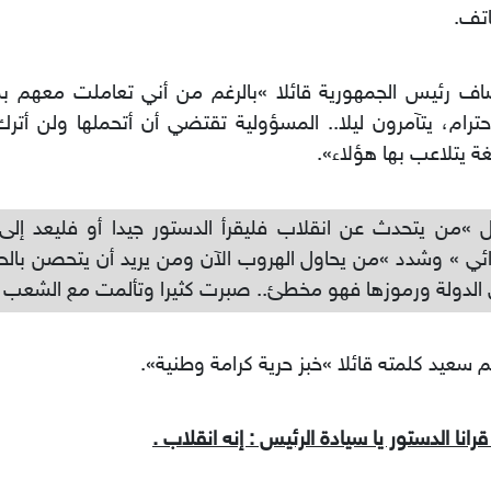
اتف.
اف رئيس الجمهورية قائلا »بالرغم من أني تعاملت معهم ب
حترام، يتآمرون ليلا.. المسؤولية تقتضي أن أتحملها ولن أت
ة يتلاعب بها هؤلاء».
 »من يتحدث عن انقلاب فليقرأ الدستور جيدا أو فليعد إل
ائي » وشدد »من يحاول الهروب الآن ومن يريد أن يتحصن بالح
الدولة ورموزها فهو مخطئ.. صبرت كثيرا وتألمت مع الشعب ا
 سعيد كلمته قائلا »خبز حرية كرامة وطنية».
قرانا الدستور يا سيادة الرئيس : إنه انقلاب .