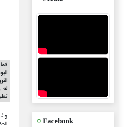
كما 
اليو
له و
تطب
وشد
Facebook
الحك