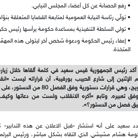
• رفع الحصانة عن كل أعضاء المجلس النيابي.
• تولّي رئاسة النيابة العمومية لمتابعة القضايا المتعلقة بنوّا
• تولي السلطة التنفيذية بمساعدة حكومة يرأسها رئيس حكو
• إعفاء رئيس الحكومة ودعوة شخص أخر ليتولى هذه المهمّة م
المتخذة.
أكد رئيس الجمهورية قيس سعيد في كلمة ألقاها خلال زيارة
م الإثنين إلى شارع الحبيب بورقيبة، أن قراراته ليست »انقل
الترويج، وهي قرارات دستورية وفق الفصل 80
فق تعبيره. وتابع »أكره الانقلاب ولست من دعاتها وكيف 
يق فصل من الدستور؟».
د سعيد على أنه استشار -قبل الاعلان عن هذه التدابير- 
ومة هشام مشيشي الذي التقاه بشكل مباشر، ورئيس البرلما