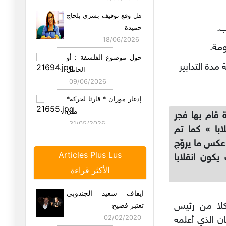
هل وقع توقيف بشرى بلحاج
ب.
حميدة
18/06/2026
مة.
حول موضوع الفلسفة : أو
دة التدابير
الحامل
09/06/2026
*إدغار موران * قارئا لحركة
ماي
 قام بها فجر
31/05/2026
ابا » كما تم
بيان وزارة الدفاع الوطني :
 من الدستور، على عكس ما يروّج
في
Articles Plus Lus
يكون انقلابا
23/05/2026
الأكثر قراءة
ليلة الزفاف أو العدم محال
ايقاف سعيد الجندوبي
22/05/2026
كلا من رئيس
تعتبر فضيح
02/02/2020
ن الذي أعلمه
مشاهد من زمن الغلبة "