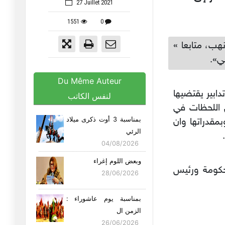
27 Juillet 2021
1551
0
هب، متابعا »
ي».
Du Même Auteur
دابير يقتضيها
لنفس الكاتب
ق اللحظات في
بمناسبة 3 أوت ذكرى ميلاد
مقدراتها وان
الرئي
04/08/2026
وبعض اللوم إغراء
 مع رئيس الحكومة ورئيس
28/06/2026
بمناسبة يوم عاشوراء :
الزمن ال
26/06/2026