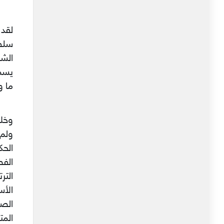
لقد
سلطة
الشع
يسمح
ما ورد في ا
ولم 
الأس
المت