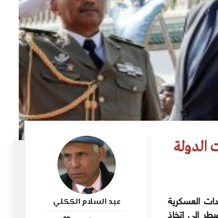
عبد السلام الككلي
دات العسكرية
38
اء مس الأحد 25 جويلية 2021 إنه اضطر إلى اتخاذ