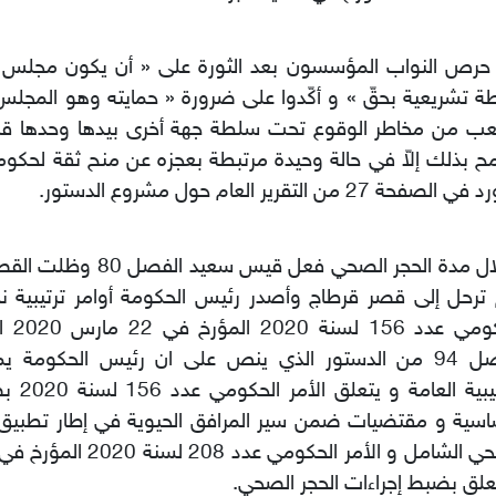
 حرص النواب المؤسسون بعد الثورة على « أن يكون مجلس
 تشريعية بحقّ » و أكّدوا على ضرورة « حمايته وهو المجل
ب من مخاطر الوقوع تحت سلطة جهة أخرى بيدها وحدها قرار
 بذلك إلاّ في حالة وحيدة مرتبطة بعجزه عن منح ثقة لحكو
لصفحة 27 من التقرير العام حول مشروع الدستور.
وخلال مدة الحجر الصحي فعل قيس 
ترحل إلى قصر قرطاج وأصدر رئيس الحكومة أوامر ترتيبية نذك
الحكومي
الفصل 94 من الدستور الذي ينص على ان رئيس الحكومة 
الترتيبية ا
اسية و مقتضيات ضمن سير المرافق الحيوية في إطار تطبيق إ
علق بضبط إجراءات الحجر الصحي.