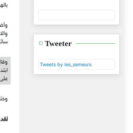
باله
وأض
والا
سائغ
Tweeter
وقال
Tweets by les_semeurs
ابتد
على 
وختم
لقد 