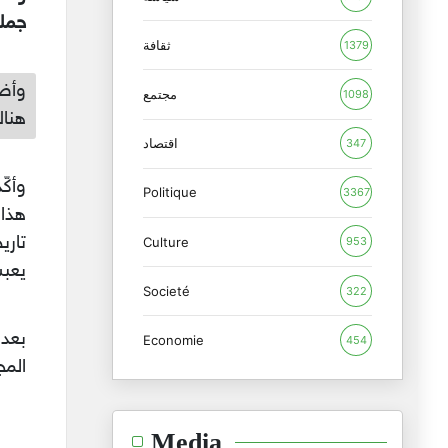
جملة
ثقافة
1379
وأضا
مجتمع
1098
هناك
اقتصاد
347
وأكّ
Politique
3367
هذا 
تاري
Culture
953
يعبث
Societé
322
Economie
454
المج
Media