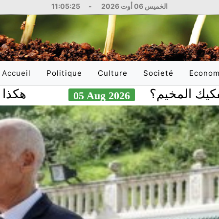
الخميس 06 أوت 2026
-
11:05:26
Accueil
Politique
Culture
Societé
Econom
(current)
يم؟
هكذا أصبحت صا
05 Aug 2026
National
Littérature
Education
National
International
Philosophie
Santé
Internati
Arts
Sciences
Réflexions
Justice
Médias