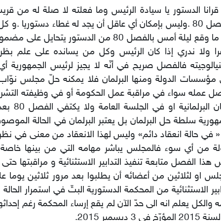
قرانا الدستور يا سيادة الرئيس وما فعلته لا صلة له من قري
بالفصل 80 .وليس بإمكان أي عاقل أن يجد له غطاء دستوريا .و 
يبرر ما وقع ليلة أمس بالفصل 80 من الدستور يتحايل ع
را ولا ندري إذا كان الرئيس وكل من يسانده على علم بظر
يالوجيته فالفصل صريح في أنّه لا يجيز لرئيس الجمهورية أي
مؤسسات الدولة ومنها البرلمان فلا يمكنه حلّ مجلس نوّا
ل عمله سواء في مراقبة عمل الحكومة أو في وظيفته التشر
اللجان البرلماني
هورية سلطة حل البرلمان بل يعتبر البرلمان في الحالة الموص
8 « في حالة انعقاد دائم» وليس لهذا الانعقاد من معنى في نظ
لة من أي سوء فالمجلس يباشر مهامه التي من بينها خاصة 
هذا الفصل متابعة تنفيذ التدابير الاستثنائية و مراقبتها حت
لس او لثلاثين من أعضائه أن يطلبوا بعد مرور ثلاثين يوما ع
ابير الاستثنائية من المحكمة الدستورية البتّ في استمرار الحالة 
 والكل يعلم انه الى حدّ الآن لم يقع إرساء المحكمة رغم إحداثها