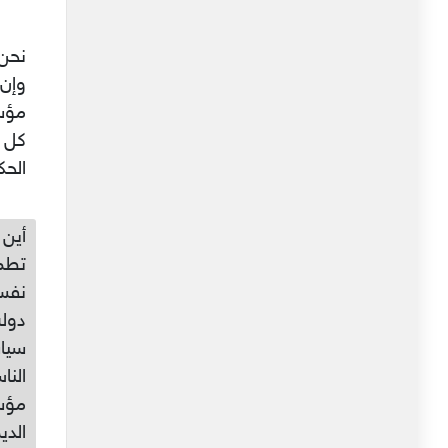
نحن 
وإن 
مؤسس
كل 
الحك
أين 
تطمح
نفسه
دولة
سياس
مؤسس
الدي