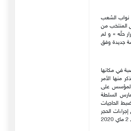
31/01/2026
 نواب الشعب
بدعة أخرى من بدع انقلابيي
اتحا
س المنتخب من
24/01/2026
 حلّه » و لم
ليس دفاعا عن الطبوبي بل
مة جديدة وفق
هي إدا
16/01/2026
مؤتمر اتحاد الشغل : في
سعيد الفصل 80 وظلت القصبة في مكانها
الجدل ح
ر منها الأمر
05/01/2026
 عدد 156 لسنة 2020 المؤرخ في 22 مارس 2020 المؤسس على
أمين محفوظ : عندما يصبح
يمارس السلطة
التحيّ
لعامة و يتعلق الأمر الحكومي عدد 156 لسنة 2020 بضبط الحاجيات
29/12/2025
جراءات الحجر
عركة "طبابلية "فليذهبوا
الصحي الشامل و الأمر الحكومي عدد 208 لسنة 2020 المؤرخ في 2 ماي 2020
كلهم ج
26/12/2025