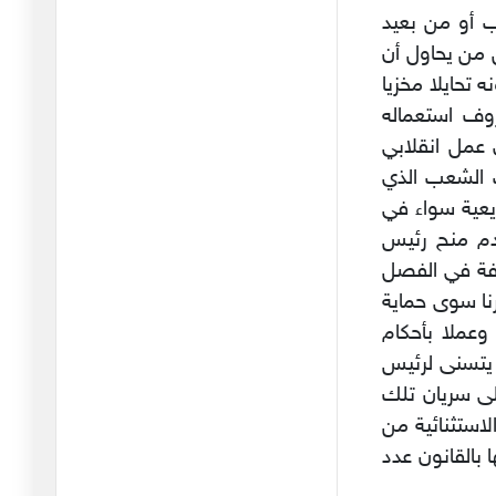
ب أو من بعيد
ذهب أكثر الحرس القديم
كل من يحاول أن
يجرون أذ
18/03/2026
لى مضمونه تحايلا مخزيا
وف استعماله
في المواعظ الرمضانية
 عمل انقلابي
التي تبثه
26/02/2026
ب الشعب الذي
يعية سواء في
الاقتطاع الآلي لفائدة الاتحاد
ة او في الجلسة العامة ولا يكتفي الفصل 80 بعدم منح رئيس
19/02/2026
وفة في الفصل
هل أتعاطف مع أحمد
رنا سوى حماية
السعيداني ؟
وعملا بأحكام
06/02/2026
ى يتسنى لرئيس
رئيس الجامعة والمبادرة
لى سريان تلك
التشريع
الاستثنائية من
04/02/2026
 بالقانون عدد
نحيب حائط المبكى