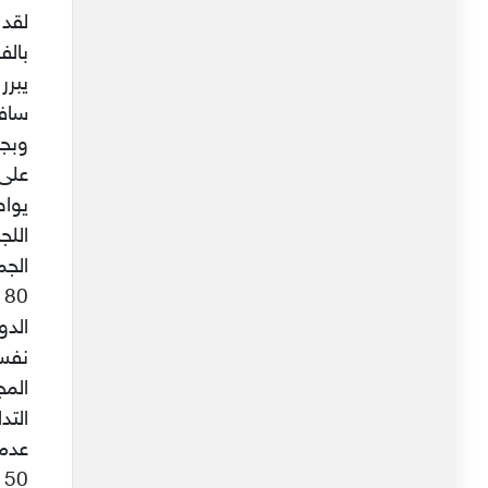
لقد 
ساف
وبجن
على 
يواص
الجم
0
الدو
نفس 
المج
التد
عدمه
50 لسنة 2015 المؤرّخ في 3 ديسمبر 2015.