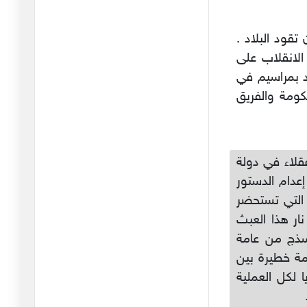
لا تعنيني استقالة الطبوبي
ولا
تقود البلاد .
24/12/2025
 الانقلاب على
في الإضراب العام وتفاصيله
د بمراسيم في
10/12/2025
ومة والفريق
الى سي نجيب الشابي
01/12/2025
قلاء في دولة
الصلاة في المدرسة: منع أم
عدام الدستور
تنظي
 التي تستحضر
02/10/2025
ار هذا العبث
مظاهرة في يوم قائظ
سذج من عامة
22/08/2025
وث تحكمه أزمة خطيرة بين
 لكل العملية
هل نحن قادمون على
الجحيم النقا