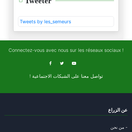
Tweeter
17/08/2025
لمن يريد أن يواجه الاتحاد السل
Tweets by les_semeurs
10/08/2025
من يصدق عطلة الطبوبي؟
07/08/2025
Connectez-vous avec nous sur les réseaux sociaux !
على هامش انعقاد الهيئة الإداري
23/05/2025
! تواصل معنا على الشبكات الاجتماعية
منجي الرحوي : " االثوري" الذي
10/05/2025
تمرين مدرسي : احمد صواب والمجا
عن الزراع
22/04/2025
على رأس من يا ترى سقط سور المد
من نحن -