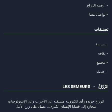
19/04/2025
أرضية الزراع -
هل أتاك حديث الفجر ؟
تواصل معنا -
22/03/2025
تصنيفات
قضية " التآمر" : من منع التداو
13/03/2025
سياسة -
قراءة رمزية في التحوير الوزاري
ثقافة -
07/02/2025
مجتمع -
الاتحاد في حاجة الى أكثر من مؤ
اقتصاد -
25/01/2025
LES SEMEURS - الزُرَّاعْ
النخبة التونسية والإعاقة الأيد
28/12/2024
الزراع جريدة رأي الكترونية مستقلة عن الأحزاب وعن الإيديولوجيات
منحازة إلى قضايا الإنسان الكبرى... تعمل على زرع الأمل
محكمة التعقيب تصدر حكما نهائيا