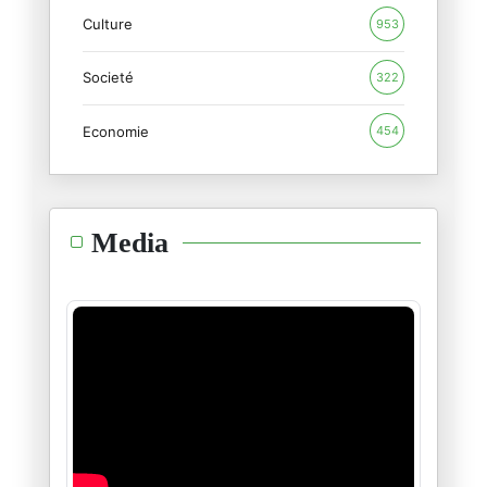
Culture
953
نحيب حائط المبكى
Societé
31/01/2026
322
Economie
454
بدعة أخرى من بدع انقلابيي اتحا
24/01/2026
ليس دفاعا عن الطبوبي بل هي إدا
Media
16/01/2026
مؤتمر اتحاد الشغل : في الجدل ح
05/01/2026
أمين محفوظ : عندما يصبح التحيّ
29/12/2025
عركة "طبابلية "فليذهبوا كلهم ج
26/12/2025