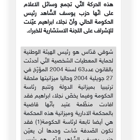
هذه الحركة التّي تجمع وسائل الاعلام
على انّها حزب يوسف الشّاهد رئيس
الحكومة الحالي وأنّ نجلاء ابراهيم عيّنت
للإشراف على اللجنة الاستشارية للخبراء.
شوقي قدّاس هو رئيس الهيئة الوطنية
لحماية المعطيات الشخصية التّي أحدثت
بالقانون عدد63 لسنة 2004 المؤرّخ في
27 جويلية 2004 وحاليا ميزانيتها ملحقة
ترتيبيا بميزانية الدولة وتتبع رئاسة
الحكومة وفيما يخصّ نجلاء ابراهيم فقد
افادت منظّمة عتيد بأنّها قاضية
بالمحكمة الادارية وميزانية هذه المحكمة
هي أيضا تابعة لرئاسة الحكومة(1) فقد
تكون الصّدفة شاءت وحدها أن يعيّن
حزب يوسف الشّاهد الذّي هو رئيس