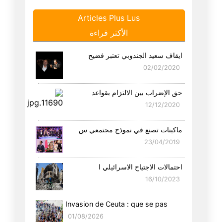
Articles Plus Lus
ليلة الزفاف أو العدم محال
الأكثر قراءة
22/05/2026
ايقاف سعيد الجندوبي تعتبر فضيح
مشاهد من زمن الغلبة " الأفيون
02/02/2020
25/04/2026
حق الإضراب بين الالتزام بقواعد
في التقعّر والمتقعّرين
12/12/2020
22/04/2026
ماكينات تصنع في نموذج مجتمعي س
قصة النبي لوط : الأستاذة سلوى
23/04/2019
19/04/2026
احتمالات الاجتياح الاسرائيلي ا
الصادق قحبيش و اللغة "الشوارعي
16/10/2023
14/04/2026
Invasion de Ceuta : que se pas
حتى لا ننسى : الفصل العاشر ( ا
01/08/2026
28/03/2026