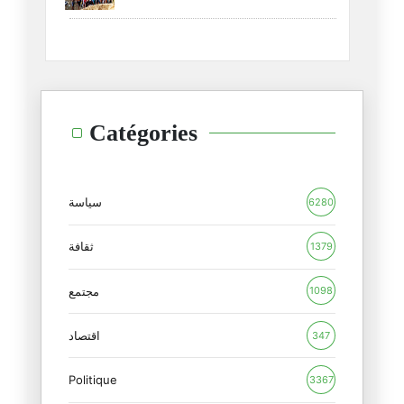
وانقلب السحر على الساحر
27/03/2026
ذهب أكثر الحرس القديم يجرون أذ
Catégories
18/03/2026
في المواعظ الرمضانية التي تبثه
26/02/2026
سياسة
6280
الاقتطاع الآلي لفائدة الاتحاد
ثقافة
1379
19/02/2026
مجتمع
1098
هل أتعاطف مع أحمد السعيداني ؟
06/02/2026
اقتصاد
347
Politique
رئيس الجامعة والمبادرة التشريع
3367
04/02/2026