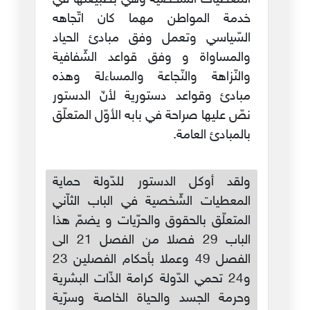
خدمة المواطن مهما كان اتّجاهه
السّياسي وتعمل وفق مبادئ الحياد
والمساواة و وفق قواعد الشّفافية
والنّزاهة والنّجاعة والمساءلة وهذه
مبادئ وقواعد دستورية لأنّ الدستور
نصّ عليها صراحة في بابه الأوّل المتعلّق
بالمبادئ العامة.
ولقد أوكل الدستور للدّولة حماية
المعطيات الشّخصية في الباب الثاّني
المتعلّق بالحقوق والحرّيات و يضمّ هذا
الباب 29 فصلا من الفصل 21 الى
الفصل 49 وعملا بأحكام الفصلين 23
و24 تحمي الدّولة كرامة الذّات البشرية
وحرمة الجسد والحياة الخاصة وسرّية