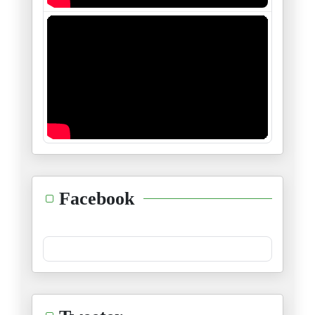
لا تعنيني استقالة الطبوبي ولا
24/12/2025
في الإضراب العام وتفاصيله
10/12/2025
الى سي نجيب الشابي
01/12/2025
الصلاة في المدرسة: منع أم تنظي
Facebook
02/10/2025
مظاهرة في يوم قائظ
22/08/2025
هل نحن قادمون على الجحيم النقا