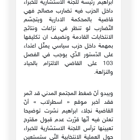
ابراهيم رئيسة للجنة الاستشارية للخبراء
داخل الحزب فيه تضارب مصالح فهي
قاضية بالمحكمة الادارية ويتجسّم
التّضارب لو تنظر في نزاعات ونتائج
الانتخابات القادمة ونضيف ان تكليفها
بمهمة داخل حزب سياسي يمثّل اعتداء
على الدّستور الذّي يوجب في الفصل
103 على القاضي الالتزام بالحياد
والنزاهة.
ويبدو أنّ ضغط المجتمع المدني قد اثمر
فقد أخبر موقع « اسطرلاب » أنّ
القاضية نجلاء ابراهيم نشرت توضيحا
تعلن فيه أنّها قرّرت عدم قبول مقترح
تعيينها ترأس اللجنة الاستشارية للخبراء
حول العملية الانتخابية التّي ستستعين