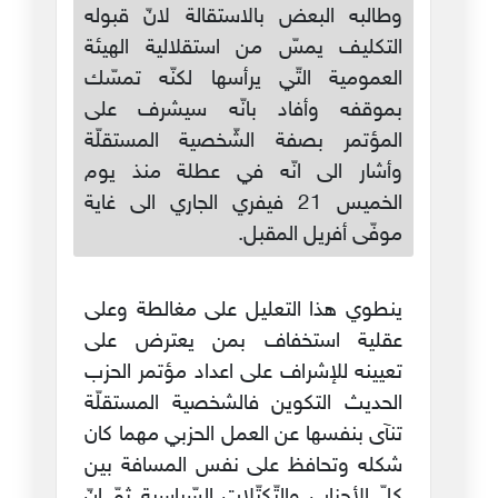
وطالبه البعض بالاستقالة لانّ قبوله
التكليف يمسّ من استقلالية الهيئة
العمومية التّي يرأسها لكنّه تمسّك
بموقفه وأفاد بانّه سيشرف على
المؤتمر بصفة الشّخصية المستقلّة
وأشار الى انّه في عطلة منذ يوم
الخميس 21 فيفري الجاري الى غاية
موفّى أفريل المقبل.
ينطوي هذا التعليل على مغالطة وعلى
عقلية استخفاف بمن يعترض على
تعيينه للإشراف على اعداد مؤتمر الحزب
الحديث التكوين فالشخصية المستقلّة
تنآى بنفسها عن العمل الحزبي مهما كان
شكله وتحافظ على نفس المسافة بين
كلّ الأحزاب والتّكتّلات السّياسية ثمّ إنّ