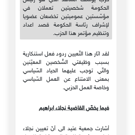
الحكومة شخصيتين تعملان في
مؤسّستين عموميتين تخضعان عضويا
لإشراف رئاسة الحكومة قصد اعداد
وتنظيم مؤتمر هذا الحزب.
لقد اثار هذا التّعيين ردود فعل استنكارية
بسبب وظيفتي الشّخصين المعيّنين
والتّي توجب عليهما الحياد السّياسي
بمعنى الامتناع عن العمل السّياسي
وخاصة العمل الحزبي.
فيما يخصّ القاضية نجلاء ابراهيم
أشارت جمعية عتيد الى أنّ تعيين نجلاء