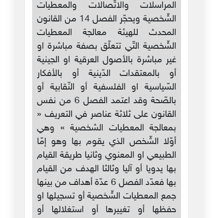
المراسلات والاتّصالات والمعطيات
الشّخصية ويحجّر الفصل 14 من القانون
المحدث للهيئة معالجة المعطيات
الشّخصية التّي تتعلّق بصفة مباشرة او
غير مباشرة بالأصول العرقية او الجينية
أو بالمعتقدات الدّينية أو بالأفكار
السّياسية او الفلسفية أو النّقابية أو
بالصّحة وقد اعتمد الفصل 6 من نفس
القانون على ثلاثة عناصر في التعريف «
بمعالجة المعطيات الشخصية » وهي
أوّلا الشّخص الذي يقوم بها وهو إمّا
الطبيعي او المعنوي وثانيا طريقة القيام
بها يدويا أو آليا وثالثا الهدف من القيام
بها فعدّد الفصل 6 عدّة أهداف من بينها
جمع المعطيات الشّخصية أو تسجيلها او
حفظها أو تغييرها أو استغلالها أو