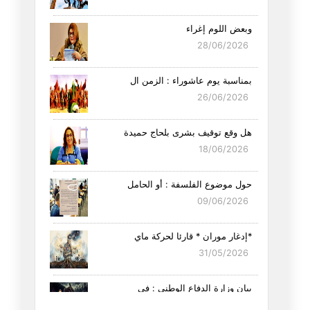
وبعض اللوم إغراء
28/06/2026
بمناسبة يوم عاشوراء : الزمن ال
26/06/2026
هل وقع توقيف بشرى بلحاج حميدة
18/06/2026
حول موضوع الفلسفة : أو الحامل
09/06/2026
*إدغار موران * قارئا لحركة ماي
31/05/2026
بيان وزارة الدفاع الوطني : في
23/05/2026