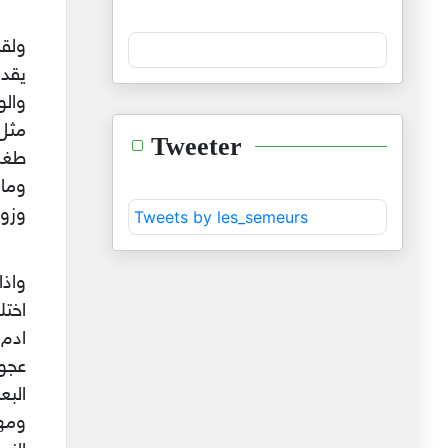
ولق
يقدم
والو
مثل
Tweeter
طغت
وما
وزوا
Tweets by les_semeurs
واذا
اختل
ادم 
عجول
البع
ومهم