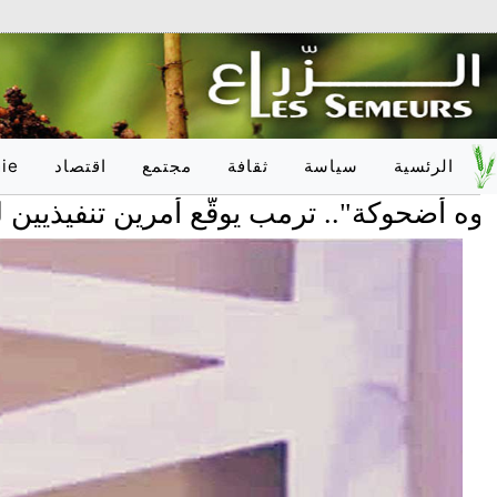
الرئسية
سياسة
ثقافة
مجتمع
اقتصاد
ie
وكة".. ترمب يوقّع أمرين تنفيذيين لتقييد حق
وطـنـي
أدب
تربية
وطـنـي
دولـي
فلسفة
صحّة
دولـي
onal
فنون
علوم
فكر
عدالة
اعلام