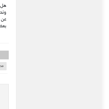
هل ي
وتحر
عن 
بعض 
محم