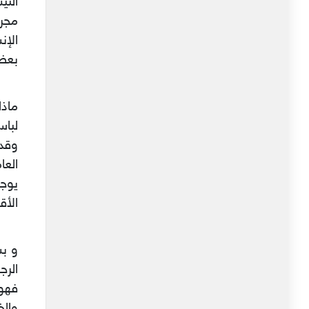
الني
مجر
الإن
بعض 
ماذ
لباس
وقدر
العا
يوج
الأق
و بس
الرج
فهو 
والخ