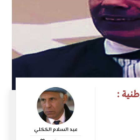
وطنية :
عبد السلام الككلي
38