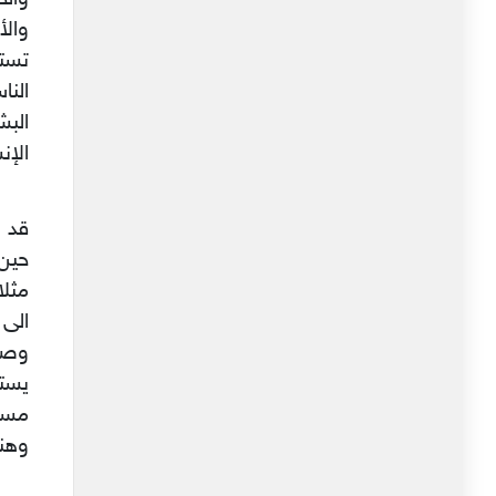
والأ
تستم
النا
البش
الإن
قد ي
حين 
مثلا
الى 
وصور
يستط
مسا
وهنا