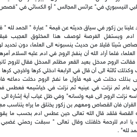
لبي النيسبوري في" عرائس المجالس " أو الكسائي في "قصص الأ
 علينا بن زكور في سياق حديثه عن قيمة " عبارة " الحمد لله " 
ادم ويستغل الفرصة لوصف هذا المخلوق العجيب فيقدم 
صاص شيئا قليلا من حديث ينسبونه الى العلماء دون تحديد لهؤ
العلماء فلما أراد الله أن ينفخ الروح في ادم عليه السلام أمر
فقالت الروح مدخل بعيد القعر مظلم المدخل فقال للروح ثان
وكذلك ثالثة الى أن قال في الرابعة ادخلي كرها واخرجي كرها فل
لى بذلك دخلت في فيه فأول ما نفخ الروح دخلت دماغه فاس
تي عام ثم نزلت في عينيه ثم نزلت في خياشيمه فعطس فح
ه نزلت الروح الى فيه ولسانه" وفي ظل غياب أية إشارة الى 
لقران فان القصاص ومعهم بن زكور يختلق ما يراه يتناسب 
 القصة فلقد قال الله تعالى حين عطس ادم بحسب ما يقو
 يا ادم للرحمة خلقتك وقال تعالى " سبقت رحمتي غضبي 
مد لله" .