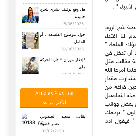
نبياء " .
هل وقع توقيف بشرى بلحاج
حميدة
18/06/2026
قصة نفخ الروح
حول موضوع الفلسفة : أو
لنا اقتداء
الحامل
لاء العلماء "
09/06/2026
ها أن تدخل في
*إدغار موران * قارئا لحركة
ية فقالت مثل
ماي
ما أمرها الله
31/05/2026
تدارت مقدار
بيان وزارة الدفاع الوطني :
ين فراغه من
في
Articles Plus Lus
هذه التفاصيل
23/05/2026
الأكثر قراءة
مع بعض جوانب
ليلة الزفاف أو العدم محال
لون " يرحمك
ايقاف سعيد الجندوبي
22/05/2026
" فيقول ادم
تعتبر فضيح
02/02/2020
مشاهد من زمن الغلبة "