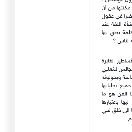
31/01/2026
مكنتها من أن
اضرا في عقول
بدعة أخرى من بدع انقلابيي
أة اللغة عند
اتحا
24/01/2026
كلمة نطق بها
 الناس ؟
ليس دفاعا عن الطبوبي بل
هي إدا
16/01/2026
ساطير الغابرة
مؤتمر اتحاد الشغل : في
جالس للثعلبي
الجدل ح
داسة ويحولونه
05/01/2026
ميع تجلياتها
أمين محفوظ : عندما يصبح
ا الفن هو ما
التحيّ
ها باعتبارها
29/12/2025
الى خلق فني
عركة "طبابلية "فليذهبوا
 .
كلهم ج
26/12/2025