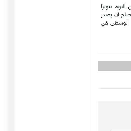
ليوم تنويرا
لا تعنيني استقالة الطبوبي
 يصلح أن يصدر
ولا
24/12/2025
ن الوسطى في
في الإضراب العام وتفاصيله
10/12/2025
الى سي نجيب الشابي
01/12/2025
الصلاة في المدرسة: منع أم
تنظي
02/10/2025
مظاهرة في يوم قائظ
22/08/2025
هل نحن قادمون على
الجحيم النقا