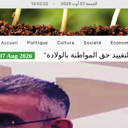
الجمعة 07 أوت 2026
-
13:52:23
Accueil
Politique
Culture
Societé
Econom
(current)
 المواطنة بالولادة
07 Aug 2026
National
Littérature
Education
National
International
Philosophie
Santé
Internati
Arts
Sciences
Réflexions
Justice
Médias