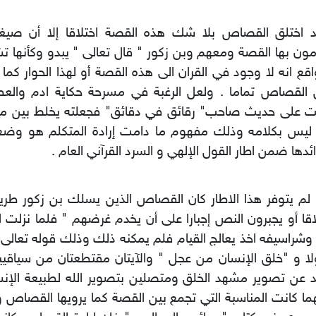
د اختلق القصاص بلا شك هذه القصة اختلاقا إلا أن صيغة 
ون بها القصة ومعهم وبن زكور " قال تعالى " يبدو وكأنها تشي
اقع انه لا وجود في القران الى هذه القصة أو لهذا الحوار كما 
 القصاص تماما . ولعل الرغبة في مسرحة حكاية ادم وال
 على حديث صاحب" رقائق في دقائق" فجعلته يخلط بين ما ه
 ليس بكلامه وذلك مفهوم ما دامت إرادة المتكلم هو وضع
ئدها ضمن اطار القول الإلهي و السرد القرآني العام .
 لم يتوفر هذا الاطار كان القصاص الذين يسلك بن زكور طري
اقا أو يجبرون النص إجبارا على أن يخدم غرضهم " فلما نزلت 
وشراسيفه اخذ يعالج القيام فلم يمكنه ذلك وذلك قوله تعالى 
ا و "خلق الإنسان من عجل " والآيتان مقتطعتان من سياقي
د عن تصوير مشهد الخلق ومتصلين بتصوير الله لطبيعة الإنس
ا كانت المناسبة التي تجمع بين القصة كما يرويها القصاص و