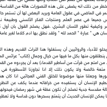
خطر من ذلك انه يضفى على هذه التصورات هالة من القداسة 
ر في الماضي في عقول العامة ويريد البعض لها أن تستمر ح
س جميعا في عصر العلم ومنتجات الفكر الألسني وطبيعة نش
ر وكيفية تطور اللسان البشري .فهل يصلح القول بان أول 
سان هي " عبارة " الحمد لله " ولقد نطق بها ادم كلاما لغير عامة
حلو للأدباء والروائيين أن يستغلوا هذا التراث القديم وهذه الأ
ينطلقون منها بكل ما فيها من خيال وجمال (كتاب" عرائس الم
 من امتع من قرأت من أساطير القدماء) بعد أن يجردوه من الق
متعة خالصة ولا يكون ذلك إلا اذا تجاوزنا الأسطورة في ج
ها وجعلنا منها موضوعا للخلق الفني العجائبي اذا كان هذ
يع الإنسان أن يستفيده من خرافاته عندما يكف عن النظر الي
لة مقدسة جدية تصلح أن تكون عظة في شهر رمضان فيحولها 
 يمكن للإنسان الحديث أن يتمتع بسحرها دون قداسة ولا تعظيم