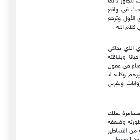
تتجاوز دائما
ذهب أكثر الحرس القديم
بحث في واقع
يجرون أذ
 الأول وترجع
18/03/2026
كلام الله .
في المواعظ الرمضانية
التي تبثه
 الذي يحاكي
26/02/2026
يانا وبلباقته
الاقتطاع الآلي لفائدة الاتحاد
إقناع في عقول
19/02/2026
رهم وكانه لا
ايات ويغربل
هل أتعاطف مع أحمد
السعيداني ؟
06/02/2026
رئيس الجامعة والمبادرة
لمسامرة يملك
التشريع
خطورته وضعفه
04/02/2026
 من الأساطير
نحيب حائط المبكى
رون الوسطى .