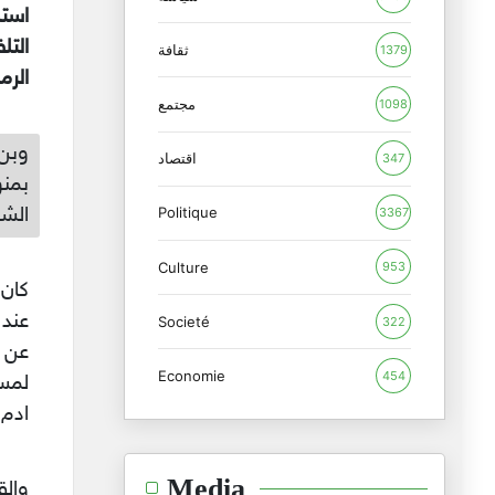
استم
التل
ثقافة
1379
الرم
مجتمع
1098
وبن 
اقتصاد
347
بمنو
الشه
Politique
3367
Culture
953
كان 
عند 
Societé
322
عن 
Economie
454
لمست
ادم 
Media
والق