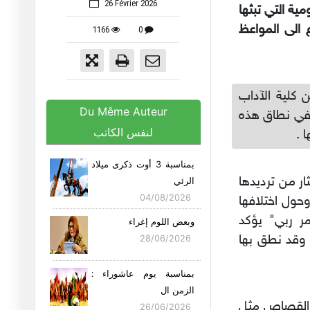
26 Février 2026
ية التي تبثها
ع الى المواعظ
1166
0
ن كلية الآداب
Du Même Auteur
في نطاق هذه
لنفس الكاتب
 .
بمناسبة 3 أوت ذكرى ميلاد
ار من ترديدها
الرئي
04/08/2026
حول اختلافها
ر ربي" يؤكد
وبعض اللوم إغراء
 وقد نطق بها
28/06/2026
بمناسبة يوم عاشوراء :
الزمن ال
ت القصاص مثل
26/06/2026