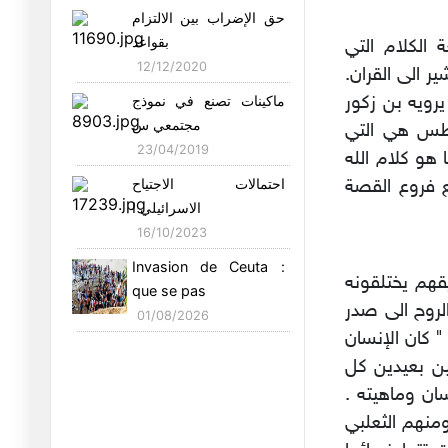
الأفيون
حق الإضراب بين الالتزام
25/04/2026
بقواعد
الكلام التي
12/12/2020
ر الى القران.
في التقعّر والمتقعّرين
22/04/2026
يرويه بن زكور
ماكينات تصنع في نموذج
مجتمعي س
عطس هي التي
قصة النبي لوط : الأستاذة
23/04/2019
و كلام الله
سلوى
احتمالات الاجتياح
 فروع القصة
19/04/2026
الاسرائيلي ا
الصادق قحبيش و اللغة
16/10/2023
"الشوارعي
Invasion de Ceuta :
14/04/2026
قهم يختلقونه
que se pas
الروح الى صدر
حتى لا ننسى : الفصل
01/08/2026
" كان الإنسان
العاشر ( ا
28/03/2026
ين بعيدين كل
ان وماهيته .
وانقلب السحر على الساحر
منهم الثعلبي
27/03/2026