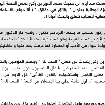
عت منذ أيام الى حديث محمد العزيز بن زكور ضمن الحصة اليوم
فزة الوطنية بعنوان " رقائق في دقائق " ( أنا مولع بالاستما
ضانية لأسباب تتعلق بالبحث أحيانا ) .
زكور بحسب ما يقدمه البرنامج دكتور . ولعله حاز الدكتورا م
بة ومن قسم العربية وهو قسم عرف بجدية البحوث المقدمة 
ادة سواء في الأدب أو الحضارة كما عرفت بصرامتها و عقلانيتها
بن زكور يتحدث عن معنى " الحمد لله " وينصح المؤمنين بالإكث
العطس . بعد استعراض ما قال المفسرون حول معنى الروح و
معنى النفس واستشهاده بالقول القرآني" قل الروح من ام
معيه أن أول كلمة نطق بها الإنسان هي كلمة " الحمد لله "
.
صة معروفة ولعل المتحدث أخذها دون تغيير يذكر من حكايا