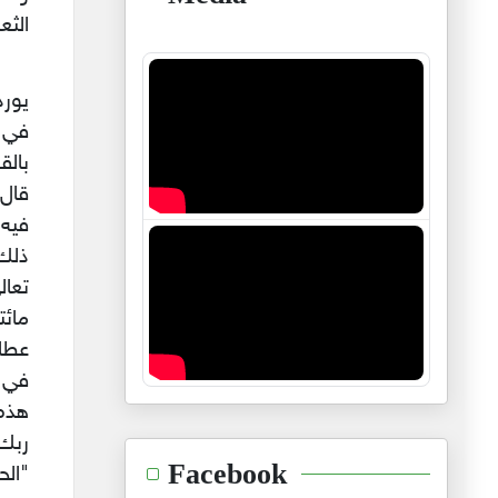
الثع
يورد
في 
بالق
قال 
فيه 
ذلك 
تعا
مائ
عطاس
في ا
هذه
ربك
Facebook
"الح