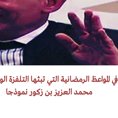
في المواعظ الرمضانية التي تبثها التلفزة ال
محمد العزيز بن زكور نموذجا