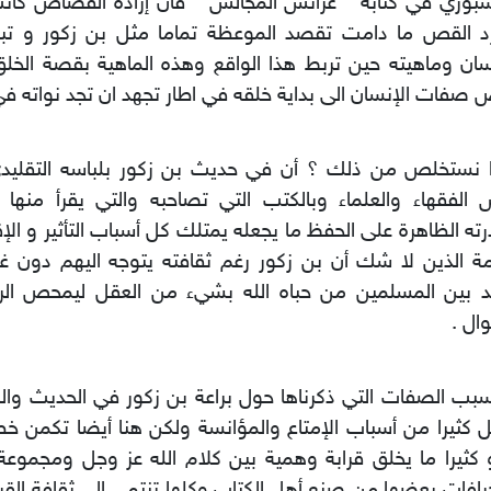
سبوري في كتابه " عرائس المجالس " فان إرادة القصاص كانت 
د القص ما دامت تقصد الموعظة تماما مثل بن زكور و ت
سان وماهيته حين تربط هذا الواقع وهذه الماهية بقصة الخلق
صفات الإنسان الى بداية خلقه في اطار تجهد ان تجد نواته في 
ا نستخلص من ذلك ؟ أن في حديث بن زكور بلباسه التقليدي
 الفقهاء والعلماء وبالكتب التي تصاحبه والتي يقرأ منها أح
ته الظاهرة على الحفظ ما يجعله يمتلك كل أسباب التأثير و ال
مة الذين لا شك أن بن زكور رغم ثقافته يتوجه اليهم دون غي
د بين المسلمين من حباه الله بشيء من العقل ليمحص الرو
وال .
بب الصفات التي ذكرناها حول براعة بن زكور في الحديث وا
ل كثيرا من أسباب الإمتاع والمؤانسة ولكن هنا أيضا تكمن 
كثيرا ما يخلق قرابة وهمية بين كلام الله عز وجل ومجموعة
رافات بعضها من صنع أهل الكتاب وكلها تنتمي الى ثقافة الق