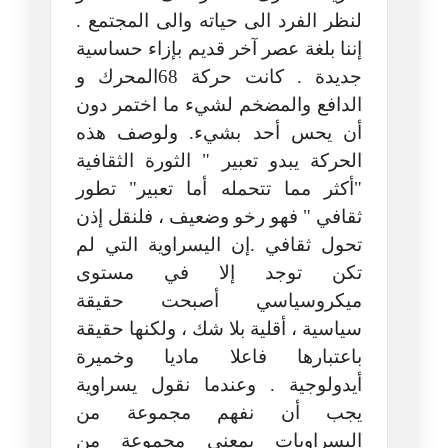
لنظر الفرد الى حياته والى المجتمع .
إننا بلغة عصر آخر قديم بإزاء حساسية
جديدة . كانت حركة 68المحرك و
الدافع والمضخم لشيء ما اختمر دون
أن يحس أحد بشيء. ولوصف هذه
الحركة يبدو تعبير " الثورة الثقافية
"أكثر مما تتحمله أما تعبير" تطور
ثقافي " فهو رخو وضعيف ، فلنقل إذن
تحول ثقافي .إن اليسراوية التي لم
تكن توجد إلا في مستوى
ميكروسياسي أصبحت حقيقة
سياسية ، أقلية بلا شك ، ولكنها حقيقة
باعتبارها فاعلا ماديا وخميرة
أيدولوجية . وعندما نقول يسراوية
يجب أن نفهم مجموعة من
اليسراويات بمعنى مجموعة من