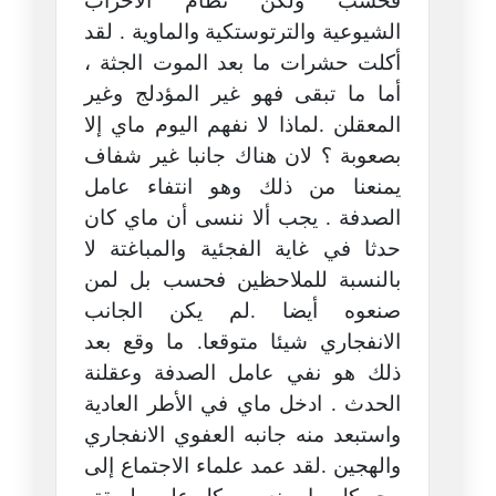
فحسب ولكن نظام الأحزاب
الشيوعية والترتوستكية والماوية . لقد
أكلت حشرات ما بعد الموت الجثة ،
أما ما تبقى فهو غير المؤدلج وغير
المعقلن .لماذا لا نفهم اليوم ماي إلا
بصعوبة ؟ لان هناك جانبا غير شفاف
يمنعنا من ذلك وهو انتفاء عامل
الصدفة . يجب ألا ننسى أن ماي كان
حدثا في غاية الفجئية والمباغتة لا
بالنسبة للملاحظين فحسب بل لمن
صنعوه أيضا .لم يكن الجانب
الانفجاري شيئا متوقعا. ما وقع بعد
ذلك هو نفي عامل الصدفة وعقلنة
الحدث . ادخل ماي في الأطر العادية
واستبعد منه جانبه العفوي الانفجاري
والهجين .لقد عمد علماء الاجتماع إلى