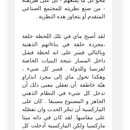
محو كل ما يمنعهم - كل على طريقته
- من صنع نظريته للمجتمع الصناعي
المتقدم أو يتجاوز هذه النظرية .
لقد أصبح ماي في تلك اللحظة حلقة
،مجردة حلقة في بناءاتهم الذهنية
وبالتالي فسر على انه لحظة فشل
داخل المسار نتيجة البنيات الخاصة
لفرنسا وللدولة . فسر كل شيء ،
وهكذا تحول ماي إلى مجرد انذاراو
هبّة خاطفة .أن تعقلن معنى ذلك أن
تدخل كل شيء في النظام الذهني
الجاهز و المصنوع مسبقا . كان على
الماركسية أن تنجّر الحدث وان تفصّله
على مقاسها. لقد كان في ذاته ميتا
ماركسيا ولكن الماركسية أدخلت كل