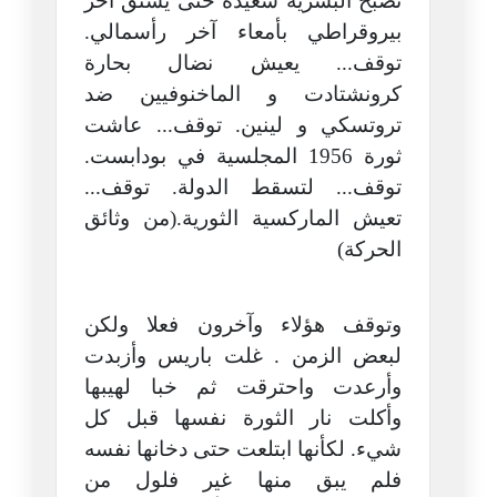
تصبح البشرية سعيدة حتى يشنق آخر
بيروقراطي بأمعاء آخر رأسمالي.
توقف... يعيش نضال بحارة
كرونشتادت و الماخنوفيين ضد
تروتسكي و لينين. توقف... عاشت
ثورة 1956 المجلسية في بودابست.
توقف... لتسقط الدولة. توقف...
تعيش الماركسية الثورية.(من وثائق
الحركة)
وتوقف هؤلاء وآخرون فعلا ولكن
لبعض الزمن . غلت باريس وأزبدت
وأرعدت واحترقت ثم خبا لهيبها
وأكلت نار الثورة نفسها قبل كل
شيء. لكأنها ابتلعت حتى دخانها نفسه
فلم يبق منها غير فلول من