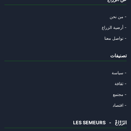
05/11/2024
سيكنسهم الطّوفان و ستدعسهم عجل
من نحن -
31/10/2024
أرضية الزراع -
رامي الّذي التقط العصا فرماها
تواصل معنا -
29/10/2024
تصنيفات
الشوك و القرنفل و السّرطان.
23/10/2024
سياسة -
عاش حيّا و مات حيّا
ثقافة -
18/10/2024
مجتمع -
طيّ الصّفحة ممكن
اقتصاد -
02/10/2024
LES SEMEURS - الزُرَّاعْ
مات سيّد المقاومة و ستبقى المق