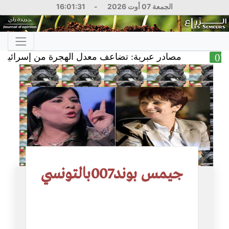
الجمعة 07 أوت 2026
-
16:01:32
مصادر عبرية: تضاعف معدل الهجرة من إسرائيل وخسائ
جيمس بوند007بالتونسي