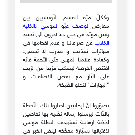
وككلّ مرّة انقسم التّونسيين بين
معارض
لوصف عبّو لموسي بالكلبة
وبين مؤيّد في حين دعا آخرون الى تحييد
الكلاب
عن صراعاتنا و عدم اقحامها في
مهاترات تعدّدت و صارت لا تحصى.
وكعادة اعلامنا المهني حتّى التّخمة فانّه
اقتنص الفرصة ليسكب مزيدا من الزيت
على النّار مع بعض الاضافات و
"البهارات" لتحلو الطّبخة.
تصوّروا انّ ارهابيين اختاروا تلك اللّحظة
بالذّات ليرسلوا رسالة نصّية بها تفاصيل
لخطّة ارهابية تستهدف البطلة موسي
لاغتيالها بسيّارة مفخّخة لينقل الخبر في