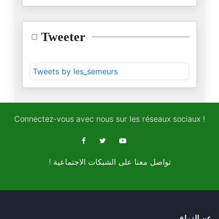
ليقضي اللّه أمرا كان مقضيّا
Tweeter
28/11/2024
مهرجان الرّياض للكلاب
Tweets by les_semeurs
21/11/2024
قمم الرّياض للتّرفيه و التّروي
15/11/2024
Connectez-vous avec nous sur les réseaux sociaux !
الطّوفان واحد تماما كالإنسان
11/11/2024
! تواصل معنا على الشبكات الاجتماعية
حول انتخابات بلاد العم سام
08/11/2024
قصّة الفيل و الحمار و الطّوفان
عن الزراع