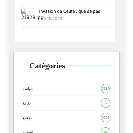
Invasion de Ceuta : que se pas
من ترى أنّه يستحقّ حراسة مرمى
01/08/2026
09/06/2026
"عبرنا مثل خيط الشّمس"
19/02/2025
لا يواجه هذا "الجنون" إلّا بقد
Catégories
14/02/2025
لنبحث لحيواتنا عن معنى
10/02/2025
سياسة
6280
السّاحر الأبيض و ريفيرا الشّرق
ثقافة
1379
06/02/2025
مجتمع
1098
تبّا مرّة أخرى
01/02/2025
اقتصاد
347