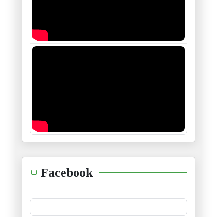
العويل على الذّات
06/01/2025
ڤيكتور هيغو، هيغل، جول فيري و
28/12/2024
منظومة الأربعة و خمسين
23/12/2024
"إنّي أرى الطّغاة عراة"
14/12/2024
طوفان الشّام ليس إلّا وليد طوف
Facebook
08/12/2024
حدث جلل و خطير...نتمنّى أن يكو
30/11/2024