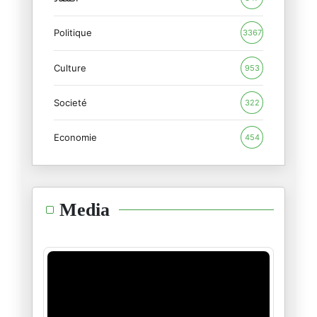
Politique
استحوا...اذكروا موتاكم بخير
3367
29/01/2025
Culture
953
"تخال من الخرافة و هي صدق"
Societé
26/01/2025
322
Economie
454
طوفان الحبّ و قيامة الإنسان
21/01/2025
هنيئا لكم سادتي أهل غزّة
Media
16/01/2025
"آمل أن تتعلّم إنسانيّتنا الدّ
14/01/2025
عبدالرّحمان يوسف شاعر الثّورة
11/01/2025