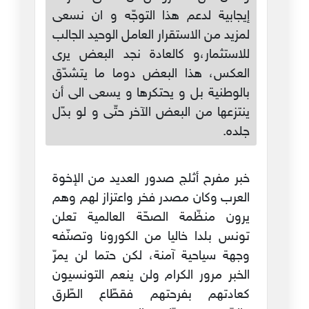
إيجابية لدعم هذا التوجّه و ان نسعى
لمزيد من الاستقرار العامل الوحيد الجالب
للاستثمار،و كالعادة نجد البعض يرى
العكس، هذا البعض دوما ما يتشدّق
بالوطنية بل و يحتكرها و يسعى الى أن
ينتزعها من البعض الآخر حتّى و لو بدّل
جلده.
خبر مفرح أثلج صدور العديد من الإخوة
العرب وكان مصدر فخر واعتزاز لهم وهم
يرون منظّمة الصحّة العالمية تعلن
تونس بلدا خاليا من الكورونا وتصنّفه
وجهة سياحية آمنة، لكن حتما لن يمرّ
الخبر مرور الكرام ولن ينعم التونسيون
كعادتهم بفرحتهم فقطّاع الطّرق