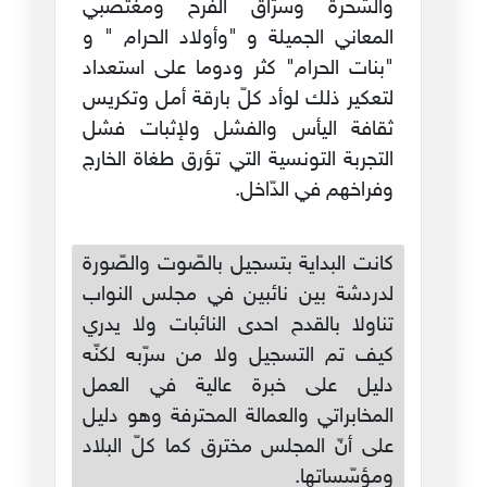
والسّحرة وسرّاق الفرح ومغتصبي
المعاني الجميلة و "وأولاد الحرام " و
"بنات الحرام" كثر ودوما على استعداد
لتعكير ذلك لوأد كلّ بارقة أمل وتكريس
ثقافة اليأس والفشل ولإثبات فشل
التجربة التونسية التي تؤرق طغاة الخارج
وفراخهم في الدّاخل.
كانت البداية بتسجيل بالصّوت والصّورة
لدردشة بين نائبين في مجلس النواب
تناولا بالقدح احدى النائبات ولا يدري
كيف تم التسجيل ولا من سرّبه لكنّه
دليل على خبرة عالية في العمل
المخابراتي والعمالة المحترفة وهو دليل
على أنّ المجلس مخترق كما كلّ البلاد
ومؤسّساتها.