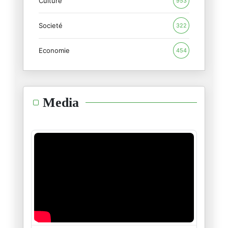
Culture
953
"تخال من الخرافة و هي صدق"
Societé
26/01/2025
322
Economie
454
طوفان الحبّ و قيامة الإنسان
21/01/2025
هنيئا لكم سادتي أهل غزّة
Media
16/01/2025
"آمل أن تتعلّم إنسانيّتنا الدّ
14/01/2025
عبدالرّحمان يوسف شاعر الثّورة
11/01/2025
العويل على الذّات
06/01/2025