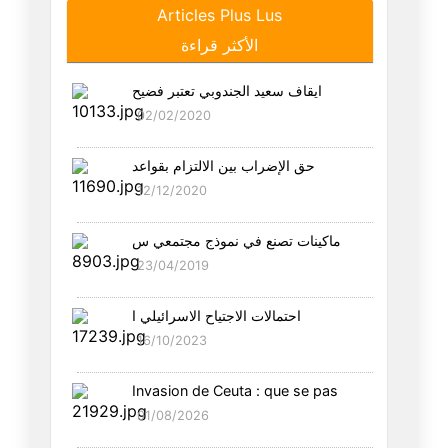
Articles Plus Lus
أبحث عن صبّابة
الأكثر قراءة
02/07/2026
ايقاف سعيد الجندوبي تعتبر فضيح
أحبّك عائشة
02/02/2020
27/06/2026
حق الإضراب بين الالتزام بقواعد
أشدّ من القتل
12/12/2020
25/06/2026
ماكينات تصنع في نموذج مجتمعي س
أمرك سيّدي الدّون
23/04/2019
21/06/2026
احتمالات الاجتياح الاسرائيلي ا
كم فيك من ياسين عيّاري يا وطني
16/10/2023
18/06/2026
Invasion de Ceuta : que se pas
من ترى أنّه يستحقّ حراسة مرمى
01/08/2026
09/06/2026