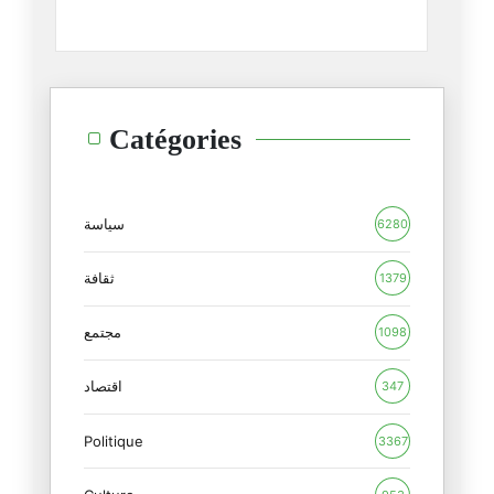
"عبرنا مثل خيط الشّمس"
19/02/2025
لا يواجه هذا "الجنون" إلّا بقد
Catégories
14/02/2025
لنبحث لحيواتنا عن معنى
10/02/2025
سياسة
6280
السّاحر الأبيض و ريفيرا الشّرق
ثقافة
1379
06/02/2025
مجتمع
1098
تبّا مرّة أخرى
01/02/2025
اقتصاد
347
Politique
استحوا...اذكروا موتاكم بخير
3367
29/01/2025