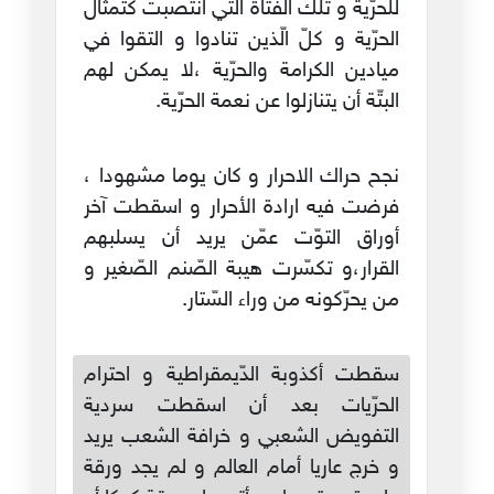
للحرّية و تلك الفتاة الّتي انتصبت كتمثال
الحرّية و كلّ الّذين تنادوا و التقوا في
ميادين الكرامة والحرّية ،لا يمكن لهم
البتّة أن يتنازلوا عن نعمة الحرّية.
نجح حراك الاحرار و كان يوما مشهودا ،
فرضت فيه ارادة الأحرار و اسقطت آخر
أوراق التوّت عمّن يريد أن يسلبهم
القرار،و تكسّرت هيبة الصّنم الصّغير و
من يحرّكونه من وراء السّتار.
سقطت أكذوبة الدّيمقراطية و احترام
الحرّيات بعد أن اسقطت سردية
التفويض الشعبي و خرافة الشعب يريد
و خرج عاريا أمام العالم و لم يجد ورقة