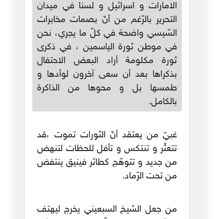
الامارات و اسرائيل و لسنا في ميدان
التحرير بالرّغم من أنّ بصمات مخابرات
السّيسي واضحة في كلّ ما يجري، نحن
في موطن ثورة الياسمين ، في ذكرى
ثورة مكلومة أراد البعض الاحتفال
بذكراها بعد أن سعى آخرون لوأدها و
طمسها بل و محوها من الذاكرة
بالكامل.
غبيّ من يعتقد أنّ الثورات تموت ،قد
تتعثّر و تنتكس و تأفل للحظات لتنهض
من جديد و تتوهّج كطائر فينيق ينتفض
من تحت الرّماد.
من جعل الشيخ السبعيني يخرج ليهتف