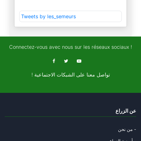
مهرجان الرّياض للكلاب
Tweets by les_semeurs
21/11/2024
قمم الرّياض للتّرفيه و التّروي
15/11/2024
Connectez-vous avec nous sur les réseaux sociaux !
الطّوفان واحد تماما كالإنسان
11/11/2024
! تواصل معنا على الشبكات الاجتماعية
حول انتخابات بلاد العم سام
08/11/2024
قصّة الفيل و الحمار و الطّوفان
عن الزراع
05/11/2024
سيكنسهم الطّوفان و ستدعسهم عجل
من نحن -
31/10/2024
أرضية الزراع -