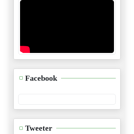
ڤيكتور هيغو، هيغل، جول فيري و
28/12/2024
منظومة الأربعة و خمسين
23/12/2024
"إنّي أرى الطّغاة عراة"
14/12/2024
طوفان الشّام ليس إلّا وليد طوف
Facebook
08/12/2024
حدث جلل و خطير...نتمنّى أن يكو
30/11/2024
ليقضي اللّه أمرا كان مقضيّا
Tweeter
28/11/2024