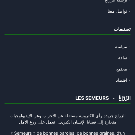
رامي الّذي التقط العصا فرماها
تواصل معنا -
29/10/2024
تصنيفات
الشوك و القرنفل و السّرطان.
23/10/2024
سياسة -
عاش حيّا و مات حيّا
ثقافة -
18/10/2024
مجتمع -
طيّ الصّفحة ممكن
اقتصاد -
02/10/2024
LES SEMEURS - الزُرَّاعْ
مات سيّد المقاومة و ستبقى المق
30/09/2024
الزراع جريدة رأي الكترونية مستقلة عن الأحزاب وعن الإيديولوجيات
منحازة إلى قضايا الإنسان الكبرى... تعمل على زرع الأمل
شكرا سيّدي الرّئيس
28/09/2024
« Semeurs » de bonnes paroles, de bonnes graines, d’un