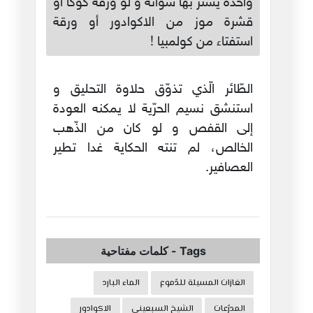
واحدة يستر بها سوأته و لو ورقة كوكا أو
قشرة موز من الاكوادور أو ورقة
استفتاء من كولمبيا !
الطّائر الّذي تذوّق حلاوة التحليق و
استنشق نسيم الحرّية لا يمكنه العودة
إلى القفص و لو كان من الذّهب
الخالص، لم تنته الحكاية غدا تطير
العصافير.
Tags
-
كلمات مفتاحية
الغازات المسيلة للدّموع
الماء البارد
المدرّعات
الشيخ السبعيني
الاكوادور