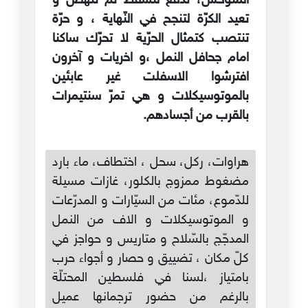
المتوحّش، تدفع لتسقط ثمّ تنهض و
تعيد الكرّة لتنجح في النّهاية ، و حرّة
تنتصب كتمثال الحرّية لا تحرّك ساكنا
امام جحافل النمل ،و اخريات و آخرون
افترشوا الاسفلت غير عابئين
بالموتوسيكلات و هي تمرّ سنتيمرات
بالقرب من أجسادهم.
هراوات، ركل، سحل ، اختطاف، ماء بارد
مضغوط ممزوج بالكلور، غازات مسيلة
للدّموع، مئات من السيّارات و المدرّعات
و الموتوسيكلات و الاف من النمل
المدجّج بالسّلاح و متاريس و حواجز في
كلّ مكان ، تضييق و حصار و أجواء حرب
بامتياز ،لسنا في فلسطين المحتلّة
بالرغم من حضور ترجمانها عميل