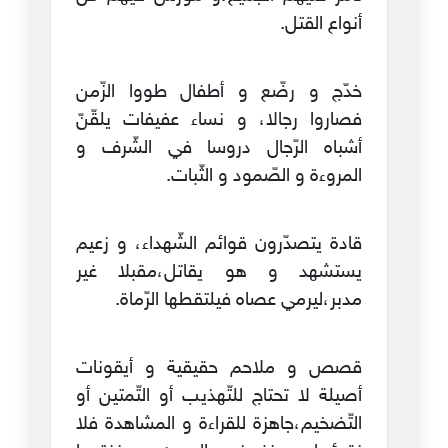
أنواع القتل.
خدّج و رضّع و أطفال طووا الزّمن
فصاروا رجالا، و نساء عفيفات يلقّنّ
أشباه الرّجال دروسا في الشّرف و
المروءة و الصّمود و الثّبات.
قادة يتصدّرون قوائم الشّهداء، و زعيم
يستشهد و هو يقاتل،مقبلا غير
مدبر،ليرمي عصاه فيلتقطها الرّماة.
قصص و ملاحم حقيقية و أيقونات
أصيلة لا تحتاج للتّهذيب أو التّمتين أو
التّضخيم،جاهزة للقراءة و المشاهدة فلا