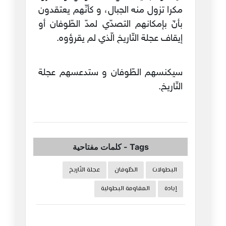
مكرا تزول منه الجبال، و كأنّهم يعتقدون
بأنّ بإمكانهم التصدّي لمدّ الطّوفان أو
إيقاف عجلة التّاريخ الّذي لم يقرؤوه.
سيكنسهم الطّوفان و ستدعسهم عجلة
التّاريخ.
Tags
-
كلمات مفتاحية
البطولات
الطّوفان
عجلة التّاريخ
إبادة
المقاومة البطولية