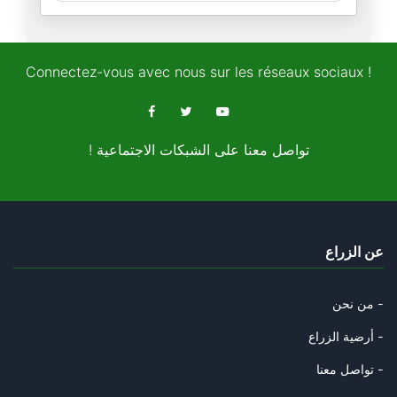
قمم الرّياض للتّرفيه و التّروي
15/11/2024
Connectez-vous avec nous sur les réseaux sociaux !
الطّوفان واحد تماما كالإنسان
11/11/2024
! تواصل معنا على الشبكات الاجتماعية
حول انتخابات بلاد العم سام
08/11/2024
قصّة الفيل و الحمار و الطّوفان
عن الزراع
05/11/2024
سيكنسهم الطّوفان و ستدعسهم عجل
من نحن -
31/10/2024
أرضية الزراع -
رامي الّذي التقط العصا فرماها
تواصل معنا -
29/10/2024