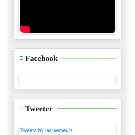
منظومة الأربعة و خمسين
23/12/2024
"إنّي أرى الطّغاة عراة"
14/12/2024
طوفان الشّام ليس إلّا وليد طوف
Facebook
08/12/2024
حدث جلل و خطير...نتمنّى أن يكو
30/11/2024
ليقضي اللّه أمرا كان مقضيّا
Tweeter
28/11/2024
مهرجان الرّياض للكلاب
Tweets by les_semeurs
21/11/2024