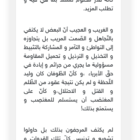
كأنّه قدر محتوم تستلذّ بما هي فيه و
تطلب المزيد.
و الغريب و العجيب أنّ البعض لا يكتفي
بالتّجاهل و الصّمت المريب بل يتجاوزه
إلى التواطئ و التآمر و المشاركة بالتثبيط
و التخذيل و الترذيل و تحميل المقاومة
مسؤولية ما يجري من جرائم و إبادة في
حقّ الأبرياء ،و كأنّ الطّوفان كان وليد
اللّحظة و لم يكن نتيجة عقود من الظّلم
و القتل و الاحتلال،و كأنّ على
المغتصَب أن يستسلم للمغتصِب و
يستمتع بذلك!
لم يكتف المرجفون بذلك بل حاولوا
تشويه و تدنيس كلّ تلك القدوات و