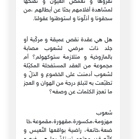
نقرؤها و نغمض العيون و نفتحها
لمشاهدة أفلامهم بحثا عن أبطالهم ،من
سحقونا و أذلّونا و استوطنوا عقولنا.
هل هي عقدة نقص عميقة و مركّبة أو
جلد ذات مرضي لشعوب مصابة
بالمازوخية و متلازمة ستوكهولم؟ أم
مجموعة من العقد المستفحلة المكبّلة
لشعوب أدمنت على الخضوع و الذلّ و
تطبّعت به لتبلغ درجة من الهوان و العجز
ما تعجز الكلمات عن وصفه؟
شعوب
مهزومة،مكسورة،مقهورة،مقموعة،خا
ضعة،خانعة، راضية بواقعها التّعيس و