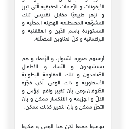
الأيقونات و الزّعامات الحقيقية الّتي تبرز
و تزهر طبيعيّا مقابل تقديس تلك
المشوّهة المصطنعة الهجينة المحلّية و
المستوردة باسم الدّين و العقلانية و
البراغماتية و كلّ العناوين المضلّلة.
أرعبتهم صورة السّنوار، و الزّعماء و هم
يستشهدون و النّساء و الأطفال
الصّامدون و تلك المقاومة البطولية
الأسطورية و ذاك الوعي الّذي فجّره
الطّوفان،وعي بأنّ تغيير واقع البؤس و
الذلّ و الهزيمة و الانكسار ممكن و بأنّ
التحرّر ممكن و بأنّ التحرير كذلك ممكن.
تهافتوا جميعا لكيّ هذا الوعي و مكروا