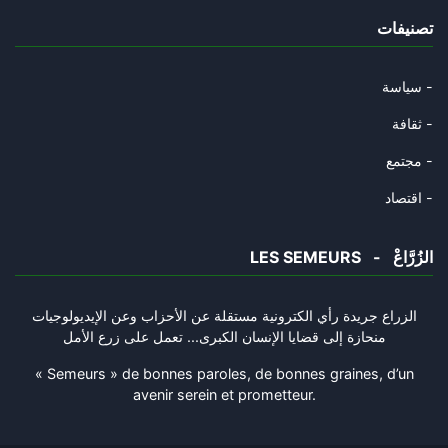
تصنيفات
الشوك و القرنفل و السّرطان.
23/10/2024
سياسة -
عاش حيّا و مات حيّا
ثقافة -
18/10/2024
مجتمع -
طيّ الصّفحة ممكن
اقتصاد -
02/10/2024
LES SEMEURS - الزُرَّاعْ
مات سيّد المقاومة و ستبقى المق
30/09/2024
الزراع جريدة رأي الكترونية مستقلة عن الأحزاب وعن الإيديولوجيات
منحازة إلى قضايا الإنسان الكبرى... تعمل على زرع الأمل
شكرا سيّدي الرّئيس
28/09/2024
« Semeurs » de bonnes paroles, de bonnes graines, d’un
avenir serein et prometteur.
بين الوسطى... والقبضة
26/09/2024