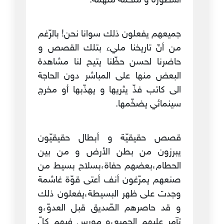
أسطورة و ملحمة ملهمة.
جميعهم يفعلون ذلك سوانا نحن! بالرّغم
من أنّ تاريخنا مليء بتلك القصص و
حاضرنا لحسن حظّنا يتيح لنا مشاهدة
البعض منها على المباشر دون الحاجة
الى كاتب فذّ يثريها و يهذّبها أو مخرج
سينمائي يضخّمها.
قصص حقيقيّة و أبطال حقيقيّون
يبرزون من بطن الأرض و من بين
الحطام،بعضهم حفاة،بسلاح بسيط من
صنعهم يمرّغون أنف أعتى قوّة غاشمة
وجدت على ظهر البسيطة،يفعلون ذلك
و قد حاصرهم الصّديق قبل العدوّ،و
تآمر عليهم الجميع،و مورس فيهم كلّ