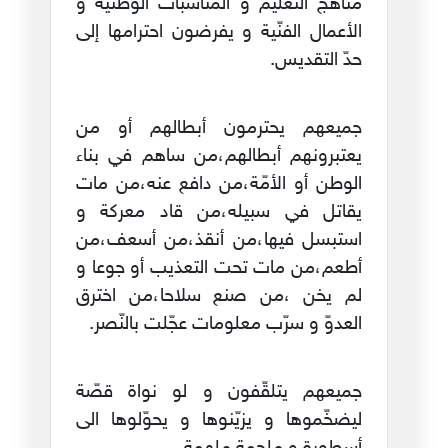
مناهج التّعليم و المناسبات الوطنية و
الأعمال الفنّية و يفرضون احترامها إلى
حدّ التقديس.
جميعهم يحترمون أبطالهم أو من
يعتبرونهم أبطالهم،من ساهم في بناء
الوطن أو الأمّة،من دافع عنه،من مات
يقاتل في سبيله،من قاد معركة و
استبسل فيها،من أنقذ،من أسعف،من
أطعم،من مات تحت التعذيب أو جوعا و
لم يخن ،من صنع سلاحا،من اخترق
العدوّ و سرّب معلومات عجّلت بالنّصر.
جميعهم يتلقّفون و لو نواة قصّة
ليضخّموها و يزيّنوها و يحوّلوها الى