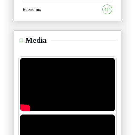
Economie
454
طوفان الحبّ و قيامة الإنسان
21/01/2025
هنيئا لكم سادتي أهل غزّة
Media
16/01/2025
"آمل أن تتعلّم إنسانيّتنا الدّ
14/01/2025
عبدالرّحمان يوسف شاعر الثّورة
11/01/2025
العويل على الذّات
06/01/2025
ڤيكتور هيغو، هيغل، جول فيري و
28/12/2024