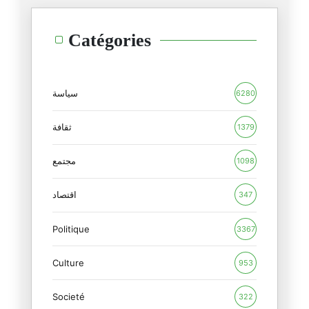
لا يواجه هذا "الجنون" إلّا بقد
Catégories
14/02/2025
لنبحث لحيواتنا عن معنى
10/02/2025
سياسة
6280
السّاحر الأبيض و ريفيرا الشّرق
ثقافة
1379
06/02/2025
مجتمع
1098
تبّا مرّة أخرى
01/02/2025
اقتصاد
347
Politique
استحوا...اذكروا موتاكم بخير
3367
29/01/2025
Culture
953
"تخال من الخرافة و هي صدق"
Societé
26/01/2025
322