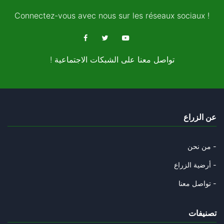
15/11/2024
Connectez-vous avec nous sur les réseaux sociaux !
الطّوفان واحد تماما كالإنسان
11/11/2024
! تواصل معنا على الشبكات الاجتماعية
حول انتخابات بلاد العم سام
08/11/2024
قصّة الفيل و الحمار و الطّوفان
عن الزراع
05/11/2024
سيكنسهم الطّوفان و ستدعسهم عجل
من نحن -
31/10/2024
أرضية الزراع -
رامي الّذي التقط العصا فرماها
تواصل معنا -
29/10/2024
تصنيفات
الشوك و القرنفل و السّرطان.