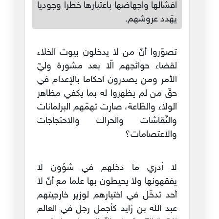
افشالها واجهاضها باعتبارها خطرا وجوديا
يهّدد عروشهم.
تصوّروا أنّ من لا يدخلون بيوت الخلاء
لقضاء حوائجهم الّا بعد مشورة وليّ
الأمر ومن يصدرون احكاما بالإعدام في
حقّ من لم يظهروا له بما يكفي مظاهر
الولاء والطّاعة، صارت تهمّهم البرلمانات
والنّقاشات والحراك والاحتجاجات
والاعتصامات؟
لا أدري ما دخلهم في شؤون لا
يفقهونها ولا يحيطون بها علما مع أنّ لا
أحد تدخّل في اختيارهم لوزير خارجيتهم
عبد الله بن زايد كأجمل رجل في العالم