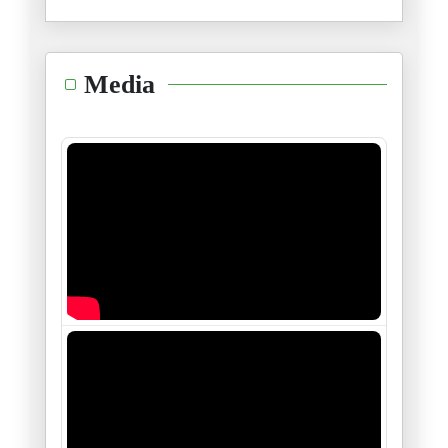
21/01/2025
هنيئا لكم سادتي أهل غزّة
Media
16/01/2025
"آمل أن تتعلّم إنسانيّتنا الدّ
14/01/2025
عبدالرّحمان يوسف شاعر الثّورة
11/01/2025
العويل على الذّات
06/01/2025
ڤيكتور هيغو، هيغل، جول فيري و
28/12/2024
منظومة الأربعة و خمسين