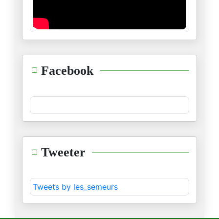
23/12/2024
"إنّي أرى الطّغاة عراة"
14/12/2024
طوفان الشّام ليس إلّا وليد طوف
Facebook
08/12/2024
حدث جلل و خطير...نتمنّى أن يكو
30/11/2024
ليقضي اللّه أمرا كان مقضيّا
Tweeter
28/11/2024
مهرجان الرّياض للكلاب
Tweets by les_semeurs
21/11/2024
قمم الرّياض للتّرفيه و التّروي