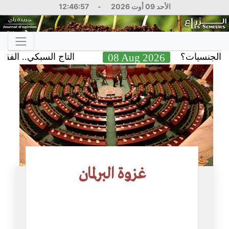
الأحد 09 أوت 2026
-
12:46:58
نسيات؟
08 Aug 2026
التاج السبكي.. الفقيه الذي
غزوة البرلمان