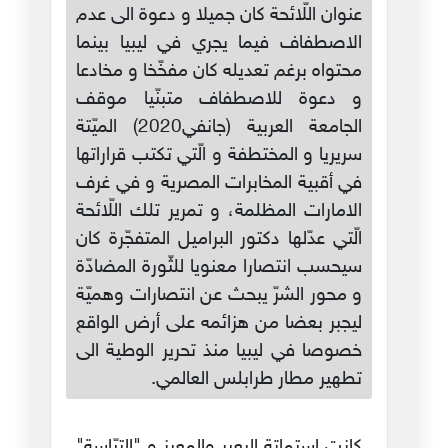
عنوان اللّائحة كان جميلا و دعوة الى عدم
الاصطفاف فيما يجري في ليبيا بينما
محتواه برغم تعديله كان مفخّخا و مخادعا
و دعوة للاصطفاف متبنّيا موقف
الجامعة العربية (جانفي2020) الميّتة
سريريا و المختطفة و الّتي تكتب قراراتها
في أقبية المخابرات المصرية و في غرف
الامارات المظلمة، و تمرير تلك اللّائحة
الّتي عدّلها دكتور البراميل المتفجّرة كان
سيحسب انتصارا معنويا للثّورة المضادّة
و محور الشرّ يبحث عن انتصارات وهميّة
ليجبر بعضا من هزائمه على أرض الواقع
خصوصا في ليبيا منذ تحرير الوطية الى
تطهير مطار طرابلس العالمي.
كانت استماتة البعير والمعيز و "التيّاسة"