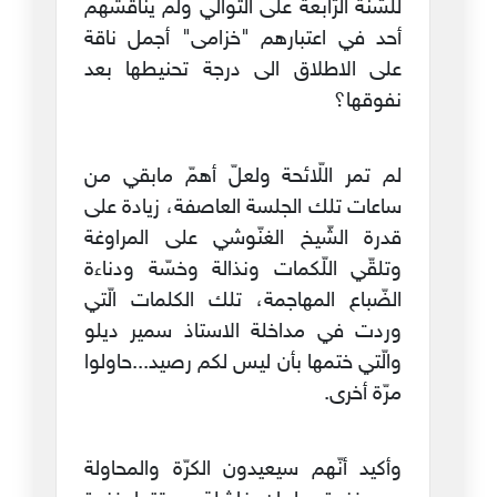
للسّنة الرّابعة على التّوالي ولم يناقشهم
أحد في اعتبارهم "خزامى" أجمل ناقة
على الاطلاق الى درجة تحنيطها بعد
نفوقها؟
لم تمر اللّائحة ولعلّ أهمّ مابقي من
ساعات تلك الجلسة العاصفة، زيادة على
قدرة الشّيخ الغنّوشي على المراوغة
وتلقّي اللّكمات ونذالة وخسّة ودناءة
الضّباع المهاجمة، تلك الكلمات الّتي
وردت في مداخلة الاستاذ سمير ديلو
والّتي ختمها بأن ليس لكم رصيد...حاولوا
مرّة أخرى.
وأكيد أنّهم سيعيدون الكرّة والمحاولة