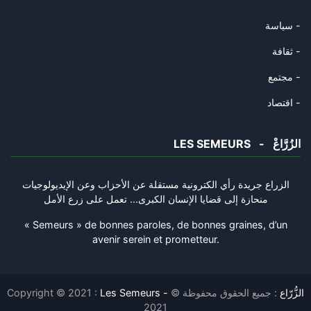
23/10/2024
سياسة -
عاش حيّا و مات حيّا
ثقافة -
18/10/2024
مجتمع -
طيّ الصّفحة ممكن
اقتصاد -
02/10/2024
LES SEMEURS - الزُرَّاعْ
مات سيّد المقاومة و ستبقى المق
30/09/2024
الزراع جريدة رأي الكترونية مستقلة عن الأحزاب وعن الإيديولوجيات
منحازة إلى قضايا الإنسان الكبرى... تعمل على زرع الأمل
شكرا سيّدي الرّئيس
28/09/2024
« Semeurs » de bonnes paroles, de bonnes graines, d’un
avenir serein et prometteur.
بين الوسطى... والقبضة
26/09/2024
Les Semeurs - الزُّرّاع
: جميع الحقوق محفوظة ©
Copyright © 2021 :
"يعطيك دودة..تاكلك"
2021