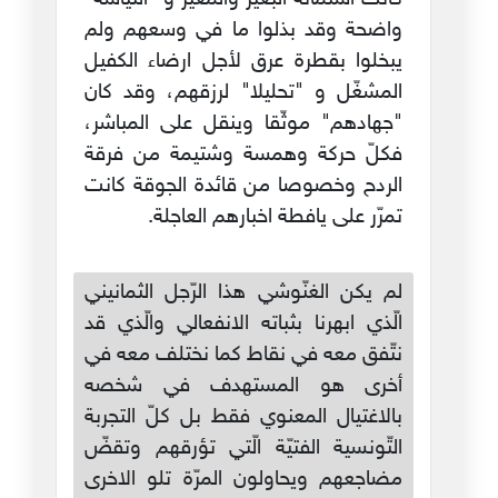
واضحة وقد بذلوا ما في وسعهم ولم
يبخلوا بقطرة عرق لأجل ارضاء الكفيل
المشغّل و "تحليلا" لرزقهم، وقد كان
"جهادهم" موثّقا وينقل على المباشر،
فكلّ حركة وهمسة وشتيمة من فرقة
الردح وخصوصا من قائدة الجوقة كانت
تمرّر على يافطة اخبارهم العاجلة.
لم يكن الغنّوشي هذا الرّجل الثمانيني
الّذي ابهرنا بثباته الانفعالي والّذي قد
نتّفق معه في نقاط كما نختلف معه في
أخرى هو المستهدف في شخصه
بالاغتيال المعنوي فقط بل كلّ التجربة
التّونسية الفتيّة الّتي تؤرقهم وتقضّ
مضاجعهم ويحاولون المرّة تلو الاخرى