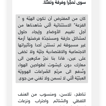
سوى تحجّرا وفرقة وتفثّتا.
كان من المفترض أن تكون الهبّة و "
الفزعة" الاستثنائية الّتي شاهدناها من
أجل تقييم الأوضاع وإيجاد حلول
لمشاكل حارقة ومستجدّة فرضتها أزمة
غير مسبوقة لم تستثن أحدا وتأثيراتها
الاجتماعية والاقتصادية جليّة ولا تخفى
على عين، فاذا بنا نجرّ مكرهين الى
معارك دون كيشوت لطواحين الهواء
ونٌدفع الى مربّع الصّراعات الهوويّة
العبثيّة الّتي لا تسمن ولا تغني من جوع.
تناطح، تلاسن، ومنسوب من العنف
اللفظي والشتائم واحتراب ونزعات