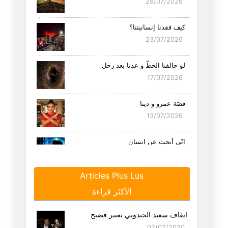
29/07/2026
كيف فقدنا إنسانيتنا؟
23/07/2026
لو حالفنا الحظّ و عدنا بعد رحل
17/07/2026
قصّة عمرو و دينا
13/07/2026
إنّي أبحث عن إنسان
11/07/2026
Articles Plus Lus
أبحث عن صبّابة
الأكثر قراءة
02/07/2026
ايقاف سعيد الجندوبي تعتبر فضيح
أحبّك عائشة
02/02/2020