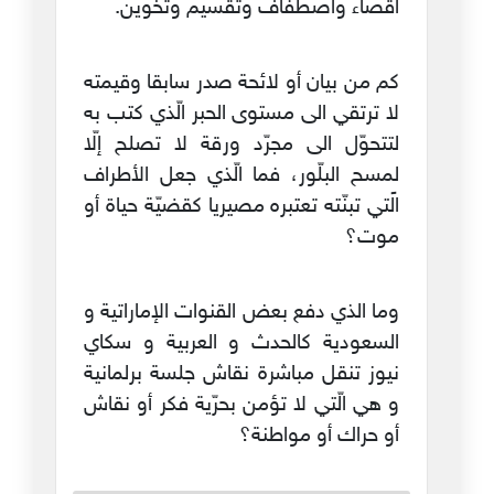
اقصاء واصطفاف وتقسيم وتخوين.
كم من بيان أو لائحة صدر سابقا وقيمته
لا ترتقي الى مستوى الحبر الّذي كتب به
لتتحوّل الى مجرّد ورقة لا تصلح إلّا
لمسح البلّور، فما الّذي جعل الأطراف
الًتي تبنّته تعتبره مصيريا كقضيّة حياة أو
موت؟
وما الذي دفع بعض القنوات الإماراتية و
السعودية كالحدث و العربية و سكاي
نيوز تنقل مباشرة نقاش جلسة برلمانية
و هي الّتي لا تؤمن بحرّية فكر أو نقاش
أو حراك أو مواطنة؟