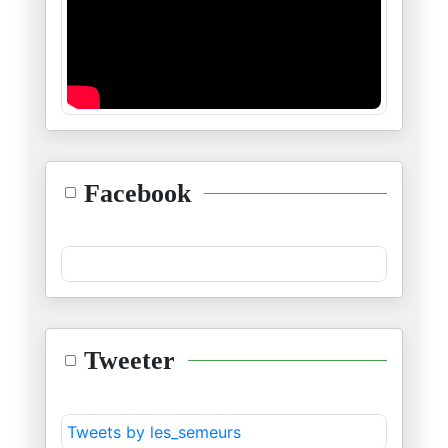
منظومة الأربعة و خمسين
23/12/2024
"إنّي أرى الطّغاة عراة"
14/12/2024
طوفان الشّام ليس إلّا وليد طوف
Facebook
08/12/2024
حدث جلل و خطير...نتمنّى أن يكو
30/11/2024
ليقضي اللّه أمرا كان مقضيّا
Tweeter
28/11/2024
مهرجان الرّياض للكلاب
Tweets by les_semeurs
21/11/2024