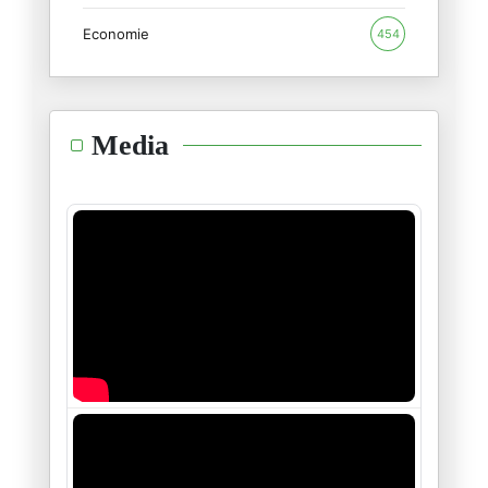
Economie
454
طوفان الحبّ و قيامة الإنسان
21/01/2025
هنيئا لكم سادتي أهل غزّة
Media
16/01/2025
"آمل أن تتعلّم إنسانيّتنا الدّ
14/01/2025
عبدالرّحمان يوسف شاعر الثّورة
11/01/2025
العويل على الذّات
06/01/2025
ڤيكتور هيغو، هيغل، جول فيري و
28/12/2024