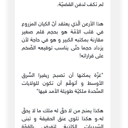
لم تكف لدفن القضيّة.
هذا الأرعن الّذي يعتقد أنّ الكيان المزروع
في قلب الأمّة هو بحجم قلم صغير
مقارنة بمكتبه الكبير و هو في حاجة لأن
يزداد حجما حتّى يناسب توقيعه الضّخم
على قراراته!
"غزّة يمكنها أن تصبح ريفيرا الشّرق
الأوسط و أتوقّع أن تكون للولايات
المتّحدة ملكيّة طويلة الأمد فيها"
هكذا يمنح من لا حقّ له ملك ما لا يحقّ
له،و هكذا تلوى عنق الحقيقة و تبنى
السّرديات الكاذبة لتفرض بالقوّة