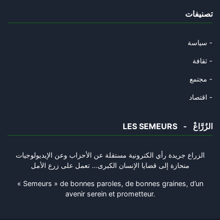
تصنيفات
الشوك و القرنفل و السّرطان.
23/10/2024
سياسة -
عاش حيّا و مات حيّا
ثقافة -
18/10/2024
مجتمع -
طيّ الصّفحة ممكن
اقتصاد -
02/10/2024
LES SEMEURS - الزُرَّاعْ
مات سيّد المقاومة و ستبقى المق
30/09/2024
الزراع جريدة رأي الكترونية مستقلة عن الأحزاب وعن الإيديولوجيات
منحازة إلى قضايا الإنسان الكبرى... تعمل على زرع الأمل
شكرا سيّدي الرّئيس
28/09/2024
« Semeurs » de bonnes paroles, de bonnes graines, d’un
avenir serein et prometteur.
بين الوسطى... والقبضة
26/09/2024