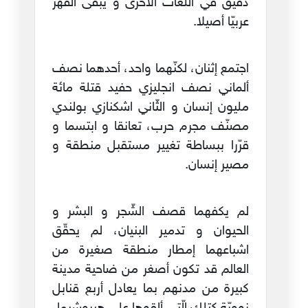
دقيق في اللّغات الأخرى و يبقى القهر
عربيّا أصيلا.
اجتمع إثنان، لكنّهما واحد، أحدهما نصف
ألماني نصف انجليزي حفيد قتلة مائة
مليون إنسان و الثّاني اشكنازي بولندي
مصنّف مجرم حرب، تعانقا و ابتسما و
قرّرا ببساطة تغيير مستقبل منطقة و
مصير إنسان.
لم يكفهما قصف الشّجر و البشر و
الحيوان و تدمير البنيان، لم يحقّق
اشباعهما إمطار منطقة صغيرة من
العالم قد تكون أصغر من ضاحية مدينة
كبيرة من مدنهم بما يعادل أربع قنابل