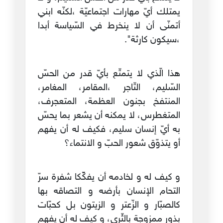
يمتلك أيّ مهارات اجتماعيّة ،لكنّه ابني
أتمنّى أن لا ينخرط في السّياسة أبدا
،سيكون كارثة".
هذا الّذي لا يتمتّع بأيّ قدر من الحسّ
السّليم، التّاجر ،المقامر، المغامر،
المنتفخ بجنون العظمة، المتعجرف،
المتغطرس، لا يمكنه أن يشعر بما يحسّ
به أيّ إنسان سليم، فكيف له أن يفهم
أو يتذوّق شعور الحبّ و الانتماء؟
و كيف له و لخادمه أن يفكّّكا شفرة سرّ
التحام الإنسان بأرضه و التصاقه بها
كالصبّار و الزّعتر و الزيتون بل كحبّات
بذور ممزوجة بالثّرى، و كيف له أن يفهم