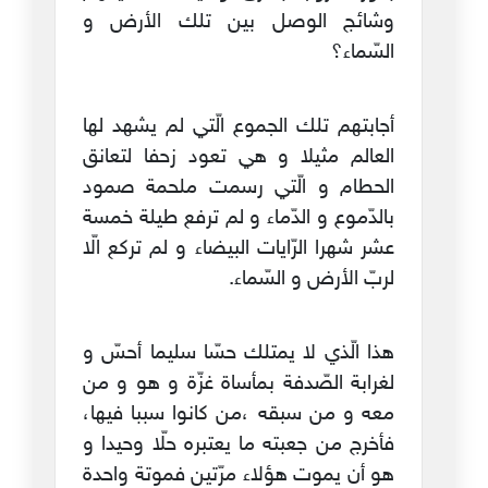
وشائج الوصل بين تلك الأرض و
السّماء؟
أجابتهم تلك الجموع الّتي لم يشهد لها
العالم مثيلا و هي تعود زحفا لتعانق
الحطام و الّتي رسمت ملحمة صمود
بالدّموع و الدّماء و لم ترفع طيلة خمسة
عشر شهرا الرّايات البيضاء و لم تركع الّا
لربّ الأرض و السّماء.
هذا الّذي لا يمتلك حسّا سليما أحسّ و
لغرابة الصّدفة بمأساة غزّة و هو و من
معه و من سبقه ،من كانوا سببا فيها،
فأخرج من جعبته ما يعتبره حلّا وحيدا و
هو أن يموت هؤلاء مرّتين فموتة واحدة