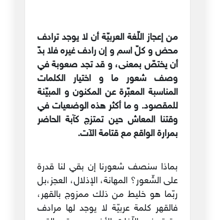
من إعجاز اللّغة العربيّة أن لا يوجد ترادف
محض و كلّ اسم و إن رادف غيره فلا بدّ
أن يختصّ بمعنى، و قد تجد صعوبة في
وصف شعور ما و اختيار الكلمات
المناسبة المعبّرة عن المكنون و المبيّنة
للمقصود. و ما أكثر هذه الوضعيات في
وقتنا المعاش حين تمتزج كآبة الحاضر
بمرارة الواقع مع قتامة الآت.
بماذا سنصف شعورنا إن بقي لنا قدرة
على الشّعور؟ المهانة، الإذلال، العجز،بل
ربّما هو خليط من ذلك ممزوج بالقهر،
فالقهر كلمة عربيّة لا يوجد لها مرادف