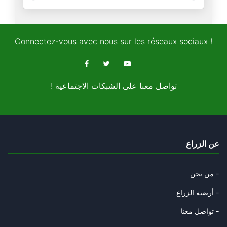
قمم الرّياض للتّرفيه و التّروي
15/11/2024
Connectez-vous avec nous sur les réseaux sociaux !
الطّوفان واحد تماما كالإنسان
11/11/2024
! تواصل معنا على الشبكات الاجتماعية
حول انتخابات بلاد العم سام
08/11/2024
قصّة الفيل و الحمار و الطّوفان
عن الزراع
05/11/2024
سيكنسهم الطّوفان و ستدعسهم عجل
من نحن -
31/10/2024
أرضية الزراع -
رامي الّذي التقط العصا فرماها
تواصل معنا -
29/10/2024