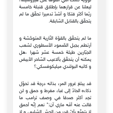
نوويّة كتلك الّتي ألقوها على هيروشيما،
ليعلنا عن قرارهما بإطلاق قنبلة خامسة
ربّما أكثر فتكا و أشدّ تدميرا تحقّق ما لم
يتحقّق بالقنابل السّابقة.
ما لم يتحقّق بالقوّة النّارية المتوحّشة و
أرتطم بجبل الصّمود الأسطوري لشعب
الجبّارين طيلة خمسة عشر شهرا ،هل
يمكنه أن يتحقّق بألاعيب السّاحر الأبيض
و كاتبه البولندي ميليكوفسكي؟
قد يبلغ غرور المرء بذاته درجة قد تحوّل
ذكاءه الحادّ إلى غباء مفرط و حمق و لن
تجد أكثر صدقا في وصف ترامب ما
قالت عنه أمّه ماري آن:" نعم إنّه أحمق
لا يتمتّع بأيّ قدر من الحسّ السّليم، و لا