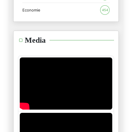
Economie
454
هنيئا لكم سادتي أهل غزّة
16/01/2025
"آمل أن تتعلّم إنسانيّتنا الدّ
Media
14/01/2025
عبدالرّحمان يوسف شاعر الثّورة
11/01/2025
العويل على الذّات
06/01/2025
ڤيكتور هيغو، هيغل، جول فيري و
28/12/2024
منظومة الأربعة و خمسين
23/12/2024