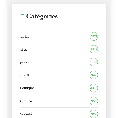
لنبحث لحيواتنا عن معنى
Catégories
10/02/2025
السّاحر الأبيض و ريفيرا الشّرق
06/02/2025
سياسة
6277
تبّا مرّة أخرى
ثقافة
1379
01/02/2025
مجتمع
1098
استحوا...اذكروا موتاكم بخير
29/01/2025
اقتصاد
347
Politique
"تخال من الخرافة و هي صدق"
3366
26/01/2025
Culture
953
طوفان الحبّ و قيامة الإنسان
Societé
21/01/2025
322