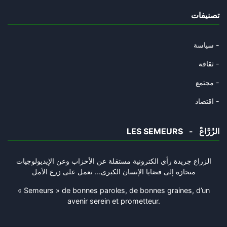
تصنيفات
عاش حيّا و مات حيّا
18/10/2024
سياسة -
طيّ الصّفحة ممكن
ثقافة -
02/10/2024
مجتمع -
مات سيّد المقاومة و ستبقى المق
اقتصاد -
30/09/2024
LES SEMEURS - الزُرَّاعْ
شكرا سيّدي الرّئيس
28/09/2024
الزراع جريدة رأي الكترونية مستقلة عن الأحزاب وعن الإيديولوجيات
منحازة إلى قضايا الإنسان الكبرى... تعمل على زرع الأمل
بين الوسطى... والقبضة
26/09/2024
« Semeurs » de bonnes paroles, de bonnes graines, d’un
avenir serein et prometteur.
"يعطيك دودة..تاكلك"
20/09/2024