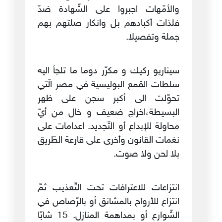
والأمّهات اجبروا على الشّهادة ضدّ
فلذات أكبادهم بل وانكار صلتهم بهم
جملة وتفصيلا.
سيناريو ركيك و مكرّر دوما ما تلجأ اليه
سلطات القمع البوليسية في مصر الّتي
تحوّلت الى أكبر سجن على ظهر
البسيطة،اخراج ضعيف و خال من أيّ
محاولة للإبداع أو التّجديد. اعدامات على
نغمات القانون وأخرى على قارعة الطّريق
بلا لحن ولا صوت.
انتزاعات للاعترافات تحت التّعذيب ثمّ
انتزاع للأرواح بالمشانق أو بالرّصاص في
الشّوارع أو بمداهمة المنازل. 15 شابّا