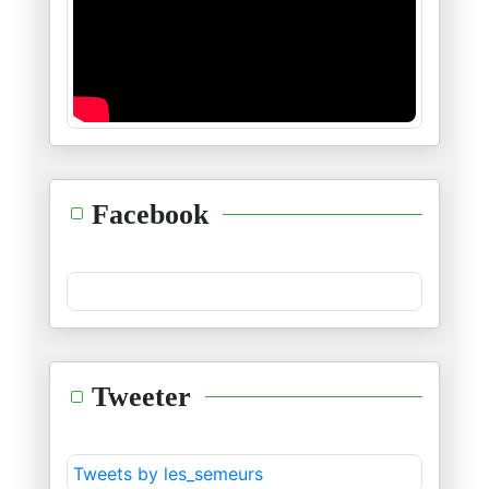
"إنّي أرى الطّغاة عراة"
14/12/2024
طوفان الشّام ليس إلّا وليد طوف
08/12/2024
حدث جلل و خطير...نتمنّى أن يكو
Facebook
30/11/2024
ليقضي اللّه أمرا كان مقضيّا
28/11/2024
مهرجان الرّياض للكلاب
Tweeter
21/11/2024
قمم الرّياض للتّرفيه و التّروي
Tweets by les_semeurs
15/11/2024