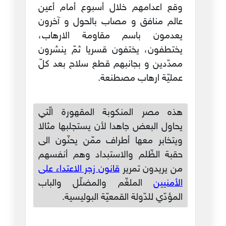
وقع اعدامهم خلال أسبوع أمام أعين
عالم منافق و مصاب بالحول و آخرون
يعدمون باسم مقاومة الارهاب،
يختطفون، يختفون قسريا ثمّ ينشرون
ممدّدين و بجانبهم قطع سلاح بعد كلّ
عمليّة ارهاب مصطنعة.
هذه مصر المنكوبة المقهورة الّتي
يحاول البعض جاهدا لأن يستجلبها مثالا
ويتخابر معها أطراف ممّن يحنّون الى
حقبة الظّلم والاستبداد وهم أنفسهم
من يريدون تمرير
قانون زجر الاعتداء على
الأمنيين
الملغّم والمضلّل والباب
المؤدّي للدّولة القمعيّة البوليسية.