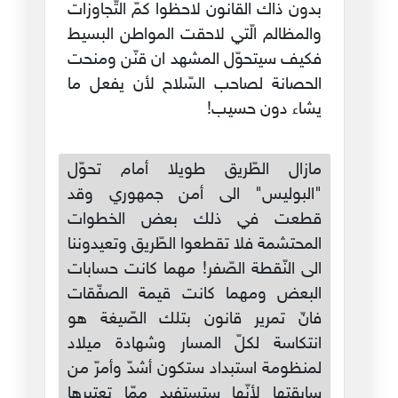
بدون ذاك القانون لاحظوا كمّ التّجاوزات
والمظالم الّتي لاحقت المواطن البسيط
فكيف سيتحوّل المشهد ان قنّن ومنحت
الحصانة لصاحب السّلاح لأن يفعل ما
يشاء دون حسيب!
مازال الطّريق طويلا أمام تحوّل
"البوليس" الى أمن جمهوري وقد
قطعت في ذلك بعض الخطوات
المحتشمة فلا تقطعوا الطّريق وتعيدوننا
الى النّقطة الصّفر! مهما كانت حسابات
البعض ومهما كانت قيمة الصفّقات
فانّ تمرير قانون بتلك الصّيغة هو
انتكاسة لكلّ المسار وشهادة ميلاد
لمنظومة استبداد ستكون أشدّ وأمرّ من
سابقتها لأنّها ستستفيد ممّا تعتبرها