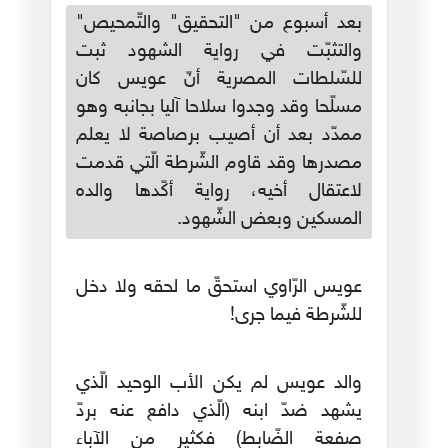
بعد أسبوع من "التحقيق" والتّمحيص"
والتثبّت في رواية الشهود ثبت
للسّلطات المصرية أنّ عويس كان
مسلّحا وقد وجدوا سلاحا آليا بجانبه وهو
ممدّد بعد أن أصيب برصاصة لا يعلم
مصدرها وقد قاوم الشّرطة الّتي قدمت
لاعتقال أخيه، رواية أكّدها والده
المسكين وبعض الشّهود.
عويس الرّاوي استحقّ ما لحقه ولا دخل
للشّرطة فيما جرى!
والد عويس لم يكن الأب الوحيد الّذي
يشهد ضدّ ابنه (الّذي دافع عنه بردّ
صفعة الضّابط) فكثير من الآباء