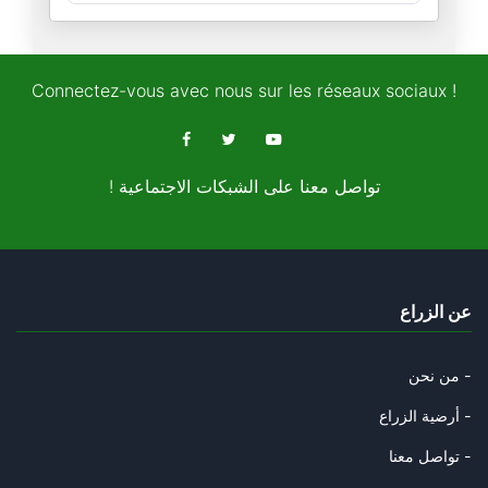
الطّوفان واحد تماما كالإنسان
11/11/2024
Connectez-vous avec nous sur les réseaux sociaux !
حول انتخابات بلاد العم سام
08/11/2024
! تواصل معنا على الشبكات الاجتماعية
قصّة الفيل و الحمار و الطّوفان
05/11/2024
سيكنسهم الطّوفان و ستدعسهم عجل
عن الزراع
31/10/2024
رامي الّذي التقط العصا فرماها
من نحن -
29/10/2024
أرضية الزراع -
الشوك و القرنفل و السّرطان.
تواصل معنا -
23/10/2024