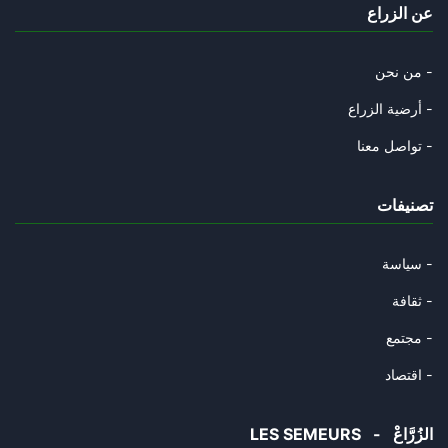
عن الزراع
05/11/2024
سيكنسهم الطّوفان و ستدعسهم عجل
من نحن -
31/10/2024
أرضية الزراع -
رامي الّذي التقط العصا فرماها
تواصل معنا -
29/10/2024
تصنيفات
الشوك و القرنفل و السّرطان.
23/10/2024
سياسة -
عاش حيّا و مات حيّا
ثقافة -
18/10/2024
مجتمع -
طيّ الصّفحة ممكن
اقتصاد -
02/10/2024
LES SEMEURS - الزُرَّاعْ
مات سيّد المقاومة و ستبقى المق