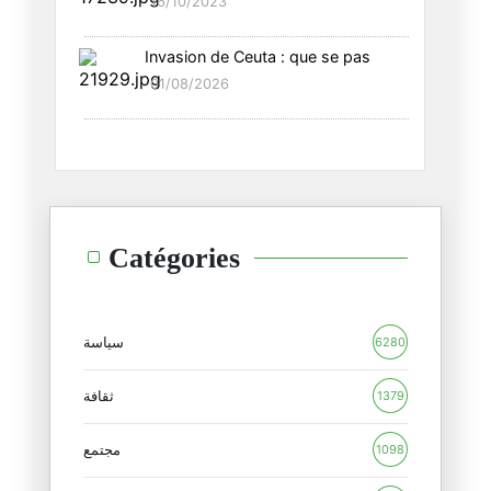
16/10/2023
18/06/2026
Invasion de Ceuta : que se pas
من ترى أنّه يستحقّ حراسة مرمى
01/08/2026
09/06/2026
"عبرنا مثل خيط الشّمس"
19/02/2025
لا يواجه هذا "الجنون" إلّا بقد
Catégories
14/02/2025
لنبحث لحيواتنا عن معنى
10/02/2025
سياسة
6280
السّاحر الأبيض و ريفيرا الشّرق
ثقافة
1379
06/02/2025
مجتمع
1098
تبّا مرّة أخرى