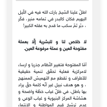
اطلّ علينا الشيخ بارك الله فيه في اللّيل
البهيم فكان كالبدر في تمامه منير، فكّر
، دبّر ثمّ سكب ما قدح به عقله الكبير!
لا خلاص لنا و للبشرية إلّا بعملة
مفتوحة العين و عملة مرفوعة العين.
أمّا المفتوحة فتغيير النّظام جذريا و ارساء
لامركزية فعلية تحقّق تنمية حقيقية
للآطراف و تقطع مع التهميش الممنهج
، و هو هدف نبيل غير آنّه كلمة حقّ يراد
بها باطل، في ظلّ غياب خطّة واضحة و
هشاشة المركز البنيوية و غياب الوعي و
عدم ترسّخ قيم المواطنة و الانتماء