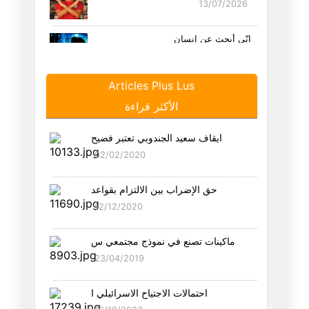
13/07/2026
إنّي أبحث عن إنسان
11/07/2026
Articles Plus Lus
أبحث عن صبّابة
الأكثر قراءة
02/07/2026
ايقاف سعيد الجندوبي تعتبر فضيح
أحبّك عائشة
02/02/2020
27/06/2026
حق الإضراب بين الالتزام بقواعد
أشدّ من القتل
12/12/2020
25/06/2026
ماكينات تصنع في نموذج مجتمعي س
أمرك سيّدي الدّون
23/04/2019
21/06/2026
احتمالات الاجتياح الاسرائيلي ا
كم فيك من ياسين عيّاري يا وطني