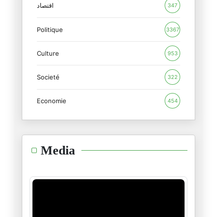
01/02/2025
اقتصاد
347
Politique
استحوا...اذكروا موتاكم بخير
3367
29/01/2025
Culture
953
"تخال من الخرافة و هي صدق"
Societé
26/01/2025
322
Economie
454
طوفان الحبّ و قيامة الإنسان
21/01/2025
هنيئا لكم سادتي أهل غزّة
Media
16/01/2025
"آمل أن تتعلّم إنسانيّتنا الدّ
14/01/2025
عبدالرّحمان يوسف شاعر الثّورة