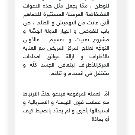
للوطن ، ممّا يجعل مثل هذه الدعوات
الفضفاضة المرسلة المستثيرة للجماهير
الّتي عانت من التهميش و الظلم ، هي
باب للفوضى و انهيار الدولة الهشّة و
مشروع تفتيت و تقسيم ، فالأولى
التوجّه لعلاج المركز المريض مع العناية
بالأطراف و ازالة عوائق امدادات
المركزللأطراف ليتعافى الجسد كلّه و
يشتغل في انسجام و تناغم.
أمّا العملة المرفوعة فيدعو لفكّ الارتباط
مع عملات قوى الهيمنة و الامبريالية و
استبدالها بأخرى و لم يحدّد بالضبط كيف
أو بماذا!