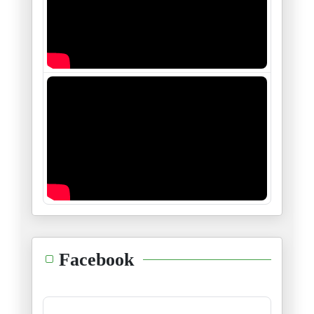
11/01/2025
العويل على الذّات
06/01/2025
ڤيكتور هيغو، هيغل، جول فيري و
28/12/2024
منظومة الأربعة و خمسين
23/12/2024
"إنّي أرى الطّغاة عراة"
14/12/2024
طوفان الشّام ليس إلّا وليد طوف
Facebook
08/12/2024
حدث جلل و خطير...نتمنّى أن يكو