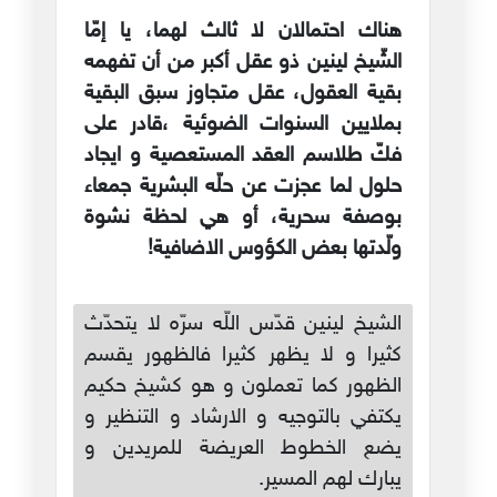
هناك احتمالان لا ثالث لهما، يا إمّا
الشّيخ لينين ذو عقل أكبر من أن تفهمه
بقية العقول، عقل متجاوز سبق البقية
بملايين السنوات الضوئية ،قادر على
فكّ طلاسم العقد المستعصية و ايجاد
حلول لما عجزت عن حلّه البشرية جمعاء
بوصفة سحرية، أو هي لحظة نشوة
ولّدتها بعض الكؤوس الاضافية!
الشيخ لينين قدّس اللّه سرّه لا يتحدّث
كثيرا و لا يظهر كثيرا فالظهور يقسم
الظهور كما تعملون و هو كشيخ حكيم
يكتفي بالتوجيه و الارشاد و التنظير و
يضع الخطوط العريضة للمريدين و
يبارك لهم المسير.