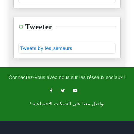
30/11/2024
ليقضي اللّه أمرا كان مقضيّا
Tweeter
28/11/2024
مهرجان الرّياض للكلاب
Tweets by les_semeurs
21/11/2024
قمم الرّياض للتّرفيه و التّروي
15/11/2024
Connectez-vous avec nous sur les réseaux sociaux !
الطّوفان واحد تماما كالإنسان
11/11/2024
! تواصل معنا على الشبكات الاجتماعية
حول انتخابات بلاد العم سام
08/11/2024
قصّة الفيل و الحمار و الطّوفان