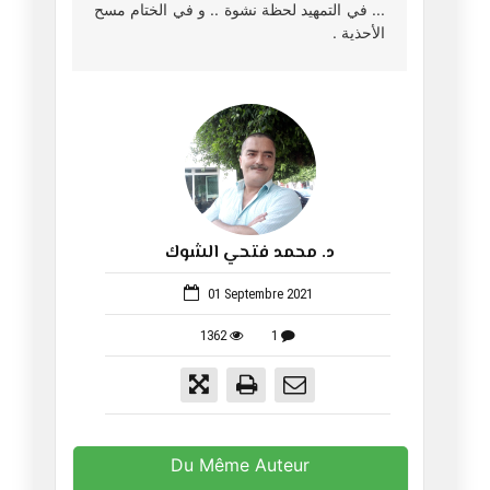
... في التمهيد لحظة نشوة .. و في الختام مسح
الأحذية .
د. محمد فتحي الشوك
648
01 Septembre 2021
1362
1
Du Même Auteur