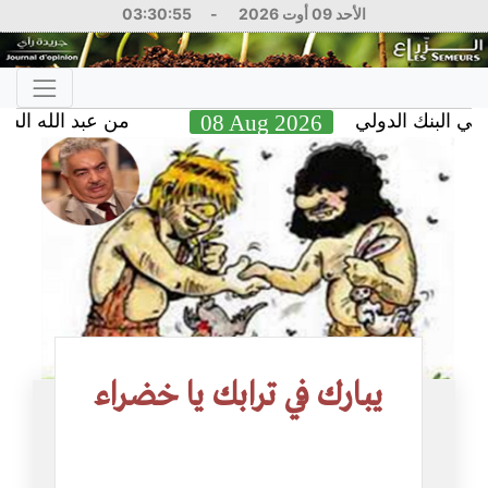
الأحد 09 أوت 2026
-
03:30:56
بنك الدولي
08 Aug 2026
من عبد الله الشهري قا
يبارك في ترابك يا خضراء