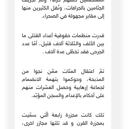
المعتصمين حتفهم حرقا، وتم تجريف
الجثامين بالجرافات، ونُقل الكثيرين منها
إلى مقابر مجهولة في الصحراء.
قدرت منظمات حقوقية أعداد القتلى ما
بين الألف والـثلاثة آلاف قتيل، أمّا عدد
الجرحى فقد تخطّى عدة آلاف .
تمّ اعتقال المئات ممّن نجوا من
المذبحة، وحوكموا بتهمة الانضمام
لجماعة إرهابية وحصل العشرات منهم
على أحكام بالإعدام والسجن المؤبّد.
تلك كانت مجزرة رابعة الّتي سمّيت
بمجزرة القرن و قد تلتها مجازر اخرى،