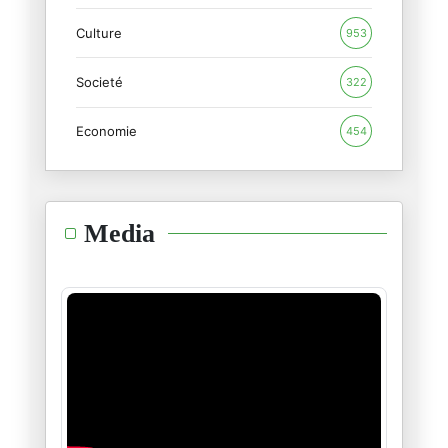
29/01/2025
Culture
953
"تخال من الخرافة و هي صدق"
Societé
26/01/2025
322
Economie
454
طوفان الحبّ و قيامة الإنسان
21/01/2025
هنيئا لكم سادتي أهل غزّة
Media
16/01/2025
"آمل أن تتعلّم إنسانيّتنا الدّ
14/01/2025
عبدالرّحمان يوسف شاعر الثّورة
11/01/2025
العويل على الذّات