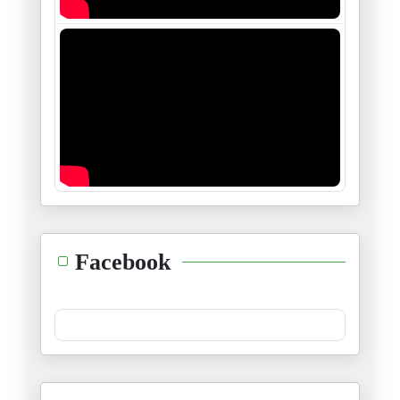
06/01/2025
ڤيكتور هيغو، هيغل، جول فيري و
28/12/2024
منظومة الأربعة و خمسين
23/12/2024
"إنّي أرى الطّغاة عراة"
14/12/2024
طوفان الشّام ليس إلّا وليد طوف
Facebook
08/12/2024
حدث جلل و خطير...نتمنّى أن يكو
30/11/2024
ليقضي اللّه أمرا كان مقضيّا