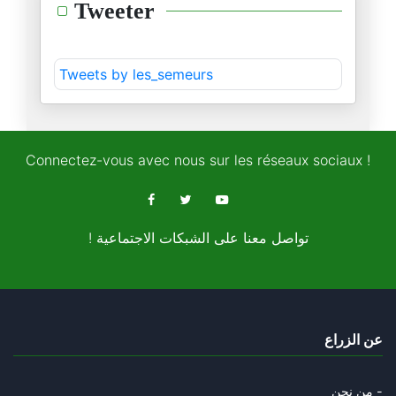
Tweeter
28/11/2024
مهرجان الرّياض للكلاب
Tweets by les_semeurs
21/11/2024
قمم الرّياض للتّرفيه و التّروي
15/11/2024
Connectez-vous avec nous sur les réseaux sociaux !
الطّوفان واحد تماما كالإنسان
11/11/2024
! تواصل معنا على الشبكات الاجتماعية
حول انتخابات بلاد العم سام
08/11/2024
قصّة الفيل و الحمار و الطّوفان
عن الزراع
05/11/2024
سيكنسهم الطّوفان و ستدعسهم عجل
من نحن -