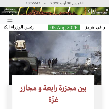
الخميس 06 أوت 2026
-
13:55:48
في هرمز
05 Aug 2026
رئيس الوزراء الكندي يشن 
بين مجزرة رابعة و مجازر
غزّة