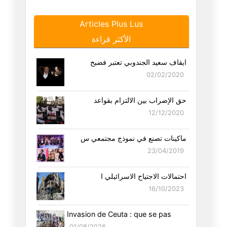
11/07/2026
Articles Plus Lus
أبحث عن صبّابة
الأكثر قراءة
02/07/2026
ايقاف سعيد الجندوبي تعتبر فضيح
أحبّك عائشة
02/02/2020
27/06/2026
حق الإضراب بين الالتزام بقواعد
أشدّ من القتل
12/12/2020
25/06/2026
ماكينات تصنع في نموذج مجتمعي س
أمرك سيّدي الدّون
23/04/2019
21/06/2026
احتمالات الاجتياح الاسرائيلي ا
كم فيك من ياسين عيّاري يا وطني
16/10/2023
18/06/2026
Invasion de Ceuta : que se pas
من ترى أنّه يستحقّ حراسة مرمى
01/08/2026