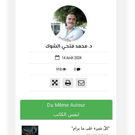
د. محمد فتحي الشوك
648
14 Août 2024
918
0
Du Même Auteur
لنفس الكاتب
"كلّ شيء على ما يرام"