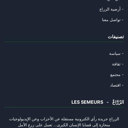
31/10/2024
أرضية الزراع -
رامي الّذي التقط العصا فرماها
تواصل معنا -
29/10/2024
تصنيفات
الشوك و القرنفل و السّرطان.
23/10/2024
سياسة -
عاش حيّا و مات حيّا
ثقافة -
18/10/2024
مجتمع -
طيّ الصّفحة ممكن
اقتصاد -
02/10/2024
LES SEMEURS - الزُرَّاعْ
مات سيّد المقاومة و ستبقى المق
30/09/2024
الزراع جريدة رأي الكترونية مستقلة عن الأحزاب وعن الإيديولوجيات
منحازة إلى قضايا الإنسان الكبرى... تعمل على زرع الأمل
شكرا سيّدي الرّئيس