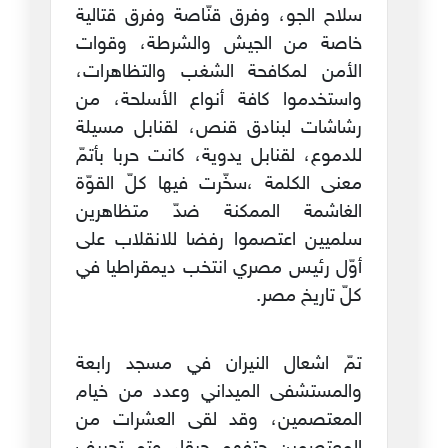
سلاح الجو، وفرق قنّاصة وفرق قتالية
خاصة من الجيش والشرطة، وقوات
الأمن لمكافحة الشغب والتظاهرات،
واستخدموا كافة أنواع الأسلحة، من
رشاشات لبنادق قنص، لقنابل مسيلة
للدموع، لقنابل يدوية، كانت حربا بأتمّ
معنى الكلمة ،سخّرت فيها كلّ القوّة
الغاشمة الممكنة ضدّ متظاهرين
سلميين اعتصموا رفضا للانقلاب على
أوّل رئيس مصري انتخب ديمقراطيا في
كلّ تاريخ مصر.
تمّ اشعال النيران في مسجد رابعة
والمستشفى الميداني وعدد من خيام
المعتصمين، وقد لقى العشرات من