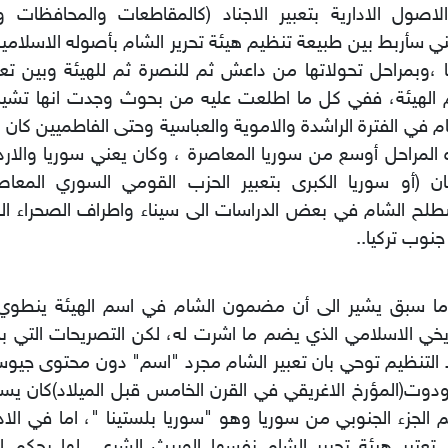
لاصول الادارية بتعبير الاجناد (كالمقاطعات والمحافظات والأ
ي سأربط بين طبيعة تنظيم هيئة تحرير الشام بأصوله الاسلامية
 ،وبمراحل تحولاتها من داعش ثم للنصرة ثم للهيئة وبين تع
الهيئة، ففي كل ما اطلعت عليه من بحوث وجدت انها تشير ا
م في الفترة الراشدة والاموية والعباسية وحتى الفاطميين كان ا
المراحل أوسع من سوريا المعاصرة ، وكان يعني سوريا والا
ان (أو سوريا الكبرى بتعبير الحزب القومي السوري المعاص
ح الشام في بعض الدراسات الى سيناء واطراف الصحراء الع
نوب تركيا..
 ما سبق يشير الى أن مضمون الشام في اسم الهيئة ينطوي
ريخي الاسلامي الذي يضم ما اشرت له، لكن التصريحات التي 
 التنظيم توحي بان تعبير الشام مجرد "اسم" دون محتوى جيو
دوت(المؤرخ الاغريقي في القرن الخامس قبل الميلاد)كان 
 الجزء الجنوبي من سوريا وهو "سوريا بلستينا "، اما في الادا
 تعتبر هيئة تحرير الشام نفسها الوريث الشرعي لها بحكم الا