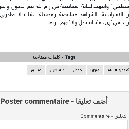
سطيني" وانتهت لبناية المقاطعة في رام الله يتم الدخول والخ
ن الاسرائيلية...الشواهد متناقضة وفضيلة الشك لا تغادرني
 دعني أرى، فأنا اتساءل ولا أتهم ..ربما.
Tags
-
كلمات مفتاحية
ة تحرير الشام
سوريا
حمص
فلسطين
دمشق
أضف تعليقا
-
Poster commentaire
Commentaire - التعليق