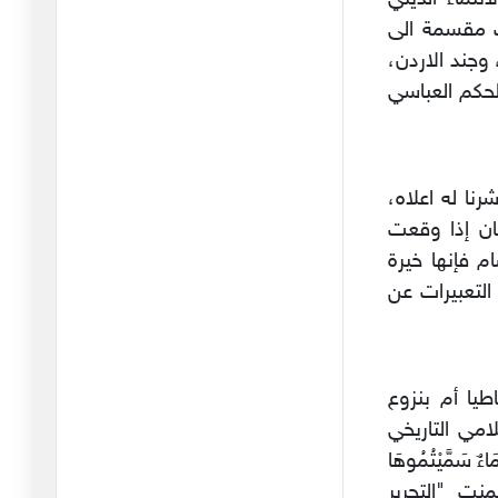
ثوسيديدس(Thucydides)
ت مقسمة الى
في الش
جند الاردن،
27/02/2026
حكم العباسي
البازار العسكري العربي
16/02/2026
ترامب والأحجية الروسية
رنا له اعلاه،
15/02/2026
ان إذا وقعت
م فإنها خيرة
المنظور الأوروبي للدور
التعبيرات عن
الأمريك
12/02/2026
الأزمة الأمريكية : بنية أم فرد
طيا أم بنزوع
09/02/2026
امي التاريخي
بمناسبة جيفري إبستين :
سَمَّيْتُمُوهَا
الجنس ب
 تضمنت "التحرير