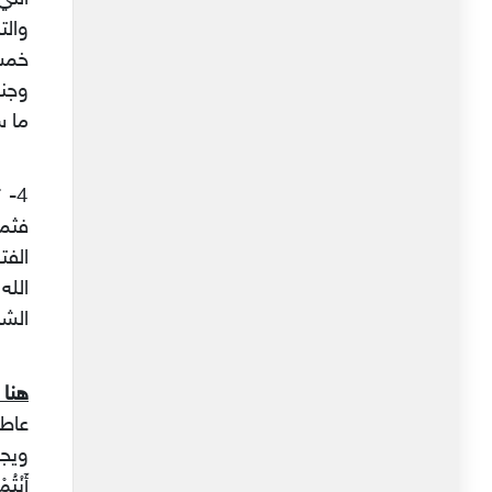
والت
خمس
وجند
ما س
4- 
فثمة
الفت
الله
الشا
هنا
عاطف
ويجعل
أَنْت