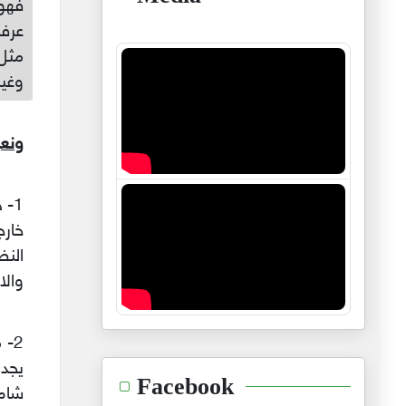
فهوا
عرفا
مثل
وغير
ونعو
1-
خار
الن
والا
2-
يجد 
Facebook
شام(