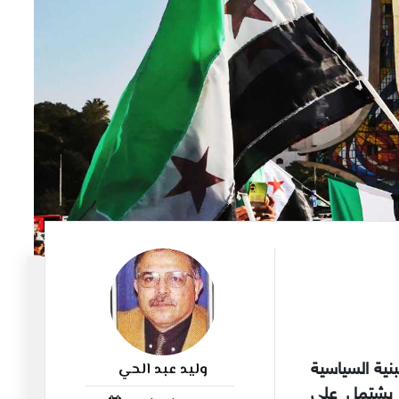
وليد عبد الحي
بنية السياسية
1059
ماكن او ما يسمى (Toponymy)، كما يشتمل على