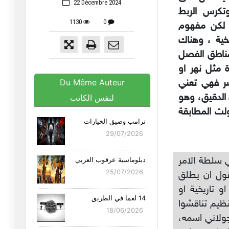
22 Décembre 2024
في التفصيلي لذلك المكان (Etymology)، وتكرس الربط
1130
0
، لكن مفهوم
خية ، وهناك
فالاولى توصيف لمناطق الفصل
 مثل نهر او
Du Même Auteur
اصر فهي تعني
 الدقيق، وهو
لنفس الكاتب
ولت المطابقة
ترامب وضيق الخيارات
29/07/2026
 سلطة الامر
دبلوماسية عرقوب العربي
25/07/2026
قول ان يطلق
 تاريخية او
14 لغما في الطريق
ظيم تناقشوا
18/06/2026
جولاني اسمه،