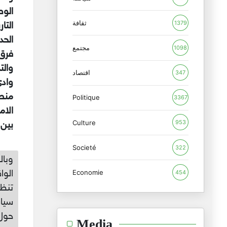
ثقافة
1379
التا
الحد
مجتمع
1098
والت
اقتصاد
347
وادي
منطق
Politique
3367
الام
Culture
953
بين 
Societé
322
وبال
الوا
Economie
454
تنظ
سياس
حول 
Media