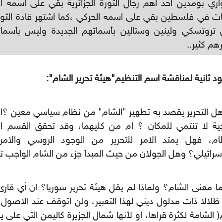
ري بومدين احد اهم رجال الثورة الجزائرية بقي على اسمه ا
ت في فلسطين بقي على اسمه الحركي ،كما اشتهر قادة الثورة
 تروتسكي ولينين وستالين بأسمائهم الجديدة وليس بأسمائ
هم كثير..
د ثانية لمناقشة اسم التنظيم"هيئة تحرير الشام":
 هل التحرير يقصد به تطهير "الشام" من نظام سياسي معين ؟ا
جية لا تنتمي للمكان ؟ ام من كليهما، وقد تحقق القسم 
ظام، فهل يمتد الامر للتحرير من الوجود الروسي والامر
سرائيلي؟ وهل الجولان من حيث المبدأ جزء من الشام الواجب تح
 ما معنى الشام؟ ولماذا لم يقل هيئة تحرير سوريا؟ ان أي قارئ 
ظلالا ذات مدلول ديني لهذا التعبير، ولن اتوقف عند الاصول ال
 الشامة لكثرة قراها، او لأنها شمال الجزيرة كاليمن التي على يم