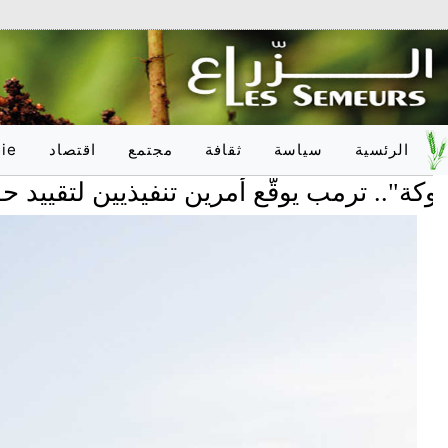
الرئسية
سياسة
ثقافة
مجتمع
اقتصاد
ie
رمب يوقّع أمرين تنفيذيين لتقييد حق المواط
وطـنـي
أدب
تربية
وطـنـي
دولـي
فلسفة
صحّة
دولـي
onal
فنون
علوم
فكر
عدالة
اعلام