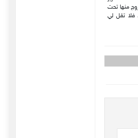
09/02/2026
روج منها تحت
غرينلاند ومستقبل الناتو
 فلا تقل لي
20/01/2026
الشرق الأوسط: من مأمنه
يُؤتى ا
28/12/2025
أستراليا والحاخام إيلي
شلانغر
19/12/2025
فلسطين بين "النووي" و
"المَنَو
26/11/2025
طائفة "العبودية المختارة "
في
21/11/2025