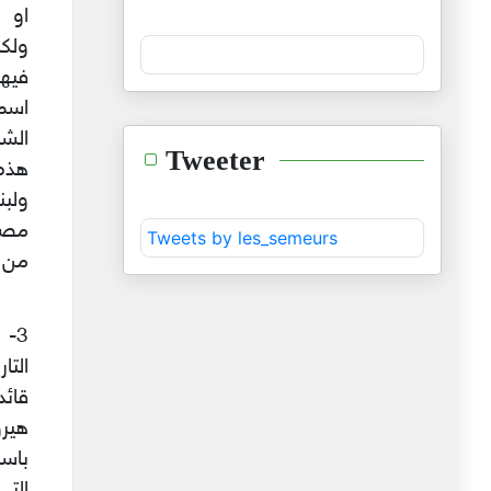
او ا
ولكن
فيها
اسم 
الشا
Tweeter
هذه 
ولبن
مصطل
Tweets by les_semeurs
من ج
3-
التا
قائد
هيرو
باسم
التي