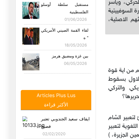
لحركي، وياسر
مستقبل سلطة أوسلو
 السوفييتية
الفلسطينية
هم الاصلية،
01/06/2026
لقاء القمة الصيني الأمريكي
" ه
18/05/2026
بين غزة ومضيق هرمز
06/05/2026
م من اية قوة
الاول بسقوط
إذا- فإن" إيرانية"
يكي والتركي
19/04/2026
Articles Plus Lus
ريرها؟
سبع عجائب وترامب ثامنها
الأكثر قراءة
16/04/2026
لتعبير الشام
ايقاف سعيد الجندوبي تعتبر
لغوية لتعبير
بين مضائق الجغرافيا
فضيح
ومضائق الد
ين الجزيرة، )
02/02/2020