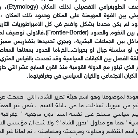
الوصف الطوبغرا
ريخي بين القوة المهيمنة على المكان وحدود ذلك المكان 
ود لم يكن محددا بشكل واضح في كل الامبراطوريات التاري
فرق بين التخوم والحدود (Frontier-Border)،
داخل بين الجماعات البشرية، ويجري تحديدها بتضاريس مميزة
 او سلسلة جبال او بحيرات...الخ،اما الحدود بمعناها المع
ة الفصل بين الكيانات السياسية وقد تحددت بالقياس المتري
ر الذي تبلور مع الدولة القومية منذ القرن السابع عشر التي حا
الكيان الاجتماعي والكيان السياسي في جغرافيتهما.
عودة لموضوعنا وهو اسم هيئة تحرير الشام، التي اصبحت هي
قع في سوريا، تساءلت ما هي دلالة الاسم ، فمن غير المع
يم سياسي مسلح على نفسه اسما دون مرجعية " جغرافية او
ية "،فما هو مدلول "تحرير الشام"؟ ولا شك ان مؤسسي التن
اسم التنظيم ومدلوله ومرجعيته ومضامينه ، ثم لماذا غير ال