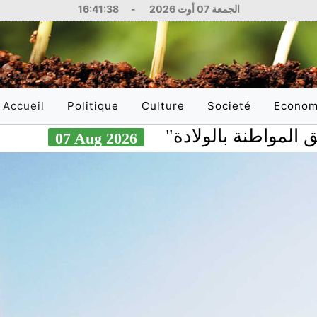
الجمعة 07 أوت 2026
-
16:41:39
Accueil
Politique
Culture
Societé
Econom
(current)
نة بالولادة
مصادر
07 Aug 2026
National
Littérature
Education
National
International
Philosophie
Santé
Internati
Arts
Sciences
Réflexions
Justice
Médias