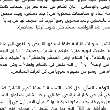
اريخي والوجداني ، فان الشام في فترة عمر بن الخطاب كان
ة أجناد او محافظات عسكرية هي : جند دمشق، وجند حمص، و
 فلسطين وجند قنسرين وهو أكبرها ثم اضيف لها في بداية ال
مي جند العواصم الممتد حتى جنوب تركيا المعاصرة.
تشير المرويات التراثية طبقا لسياقها التاريخي واللغوي الى ما اش
 احاديث نبوية مثل" عليكم بالشام"، وحديث " ألا إن الايم
ن بالشام"، و" الشام ارض المحشر والمنشر"، و "عليكم بالشا
 في ارضه"، و " ان الله تكفل لي بالشام واهله"....وكل هذه 
م هي اوسع من مفهوم سوريا في كل التراث الاسلامي.
 نتوقف لنسأل:
هل كانت التسمية " هيئة تحرير الشام" اعتبا
ي أم هي خيار استراتيجي حقيقي يربط الشام بمدلولها الاسل
 من فلسطين مكونا مركزيا لها ؟ أم أن الامر "إِنْ هِيَ إِلَّا أَسْمَاءٌ 
ُمْ وَآبَاؤُكُمْ مَا أَنْزَلَ اللَّهُ بِهَا مِنْ سُلْطَانٍ"، فحركة فتح