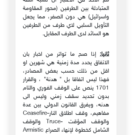
مع الاخذ في الاعتبار ان نسبة الثقة
المتبادلة بين الطرفين (محور المقاومة
واسرائيل) هي دون الصفر، مما يجعل
التأويل السلبي لاي طرف من الطرفين
هو السائد لدى الطرف المقابل.
ثانيا:
إذا صح ما تواتر من اخبار بان
الاتفاق يحدد مدة زمنية هي شهرين او
اقل من ذلك حسب بعض المصادر،
فهذا ليس اتفاقا بل " هدنة" ، والقرار
1701 ينص على الوقف الفوري والتام
بدون تحديد سقف زمني وليس الى
هدنه، ويفرق القانون الدولي بين عدة
مفاهيم، وقف اطلاق النار-Ceasefire
والوقف المؤقت -Truce والوقف
الشامل كخطوة لإنهاء الصراع Armistic