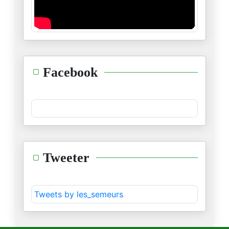
18/11/2025
ظاهرة زهران ممداني : حدث أم ات
06/11/2025
السودان :يداك أوكتا وفوك نفخ
Facebook
04/11/2025
الجسر الإعلامي لإسرائيل
02/11/2025
نوبل في ظلال السياسة
Tweeter
16/10/2025
مفهوم السلام بين العقل الصهيون
Tweets by les_semeurs
13/10/2025
نظرية البطل وتشويه التاريخ