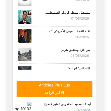
مستقبل سلطة أوسلو الفلسطينية
01/06/2026
لقاء القمة الصيني الأمريكي " ه
18/05/2026
بين غزة ومضيق هرمز
06/05/2026
إذا- فإن" إيرانية"
19/04/2026
Articles Plus Lus
سبع عجائب وترامب ثامنها
الأكثر قراءة
16/04/2026
ايقاف سعيد الجندوبي تعتبر فضيح
بين مضائق الجغرافيا ومضائق الد
02/02/2020