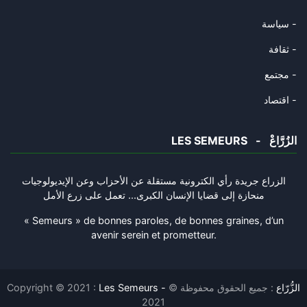
14/09/2025
سياسة -
مزرعة البصل
ثقافة -
14/09/2025
مجتمع -
قطر وأوهام دبلوماسية الإنابة
اقتصاد -
11/09/2025
LES SEMEURS - الزُرَّاعْ
ما وراء الأكمة
01/09/2025
الزراع جريدة رأي الكترونية مستقلة عن الأحزاب وعن الإيديولوجيات
منحازة إلى قضايا الإنسان الكبرى... تعمل على زرع الأمل
السيناريو المتشائم للشرق الأوس
27/08/2025
« Semeurs » de bonnes paroles, de bonnes graines, d’un
avenir serein et prometteur.
البعد المهمل في الثقافة السياس
20/08/2025
Les Semeurs - الزُّرّاع
: جميع الحقوق محفوظة ©
Copyright © 2021 :
مفارقة للتأمل
2021