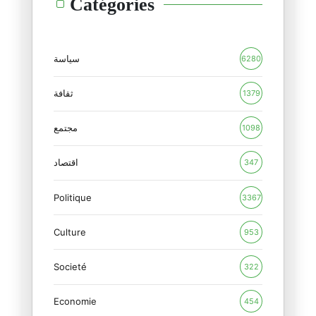
Catégories
27/02/2026
البازار العسكري العربي
16/02/2026
سياسة
6280
ترامب والأحجية الروسية
ثقافة
1379
15/02/2026
مجتمع
1098
المنظور الأوروبي للدور الأمريك
12/02/2026
اقتصاد
347
Politique
الأزمة الأمريكية : بنية أم فرد
3367
09/02/2026
Culture
953
بمناسبة جيفري إبستين : الجنس ب
Societé
09/02/2026
322
Economie
454
غرينلاند ومستقبل الناتو