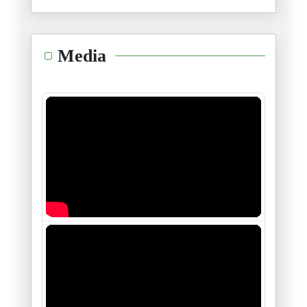
20/01/2026
الشرق الأوسط: من مأمنه يُؤتى ا
Media
28/12/2025
أستراليا والحاخام إيلي شلانغر
19/12/2025
فلسطين بين "النووي" و "المَنَو
26/11/2025
طائفة "العبودية المختارة " في
21/11/2025
سيناريوهات قرار مجلس الأمن الد
19/11/2025
الجزائر والجهة الخامسة