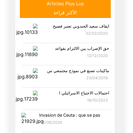
Articles Plus Lus
سبع عجائب وترامب ثامنها
الأكثر قراءة
16/04/2026
ايقاف سعيد الجندوبي تعتبر فضيح
بين مضائق الجغرافيا ومضائق الد
02/02/2020
09/04/2026
حق الإضراب بين الالتزام بقواعد
العلاقة الأمريكية الإسرائيلية
12/12/2020
29/03/2026
ماكينات تصنع في نموذج مجتمعي س
ما بعد المعركة الإيرانية –نداء
23/04/2019
23/03/2026
احتمالات الاجتياح الاسرائيلي ا
هل ساهم "ترامب" في انتخاب مجتب
16/10/2023
10/03/2026
Invasion de Ceuta : que se pas
من يخلف خامنئي
01/08/2026
02/03/2026