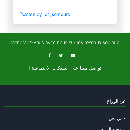
مفهوم السلام بين العقل الصهيون
Tweets by les_semeurs
13/10/2025
نظرية البطل وتشويه التاريخ
06/10/2025
Connectez-vous avec nous sur les réseaux sociaux !
المقاومة الفلسطينية ودبلوماسية
05/10/2025
! تواصل معنا على الشبكات الاجتماعية
المغرب "فوق صفيح ساخن"
03/10/2025
الغام ترامب في غزة
عن الزراع
28/09/2025
ترامب وأوهام النبوة
من نحن -
27/09/2025
أرضية الزراع -