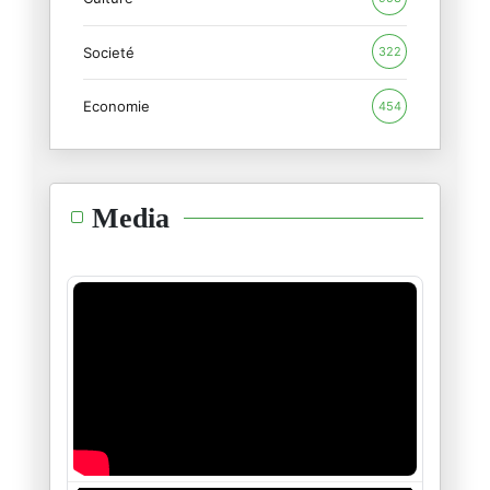
بمناسبة جيفري إبستين : الجنس ب
Societé
09/02/2026
322
Economie
454
غرينلاند ومستقبل الناتو
20/01/2026
الشرق الأوسط: من مأمنه يُؤتى ا
Media
28/12/2025
أستراليا والحاخام إيلي شلانغر
19/12/2025
فلسطين بين "النووي" و "المَنَو
26/11/2025
طائفة "العبودية المختارة " في
21/11/2025