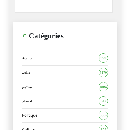
التوريط المتبادل في الشرق الأو
01/03/2026
فخ ثوسيديدس(Thucydides) في الش
Catégories
27/02/2026
البازار العسكري العربي
16/02/2026
سياسة
6280
ترامب والأحجية الروسية
ثقافة
1379
15/02/2026
مجتمع
1098
المنظور الأوروبي للدور الأمريك
12/02/2026
اقتصاد
347
Politique
الأزمة الأمريكية : بنية أم فرد
3367
09/02/2026
Culture
953