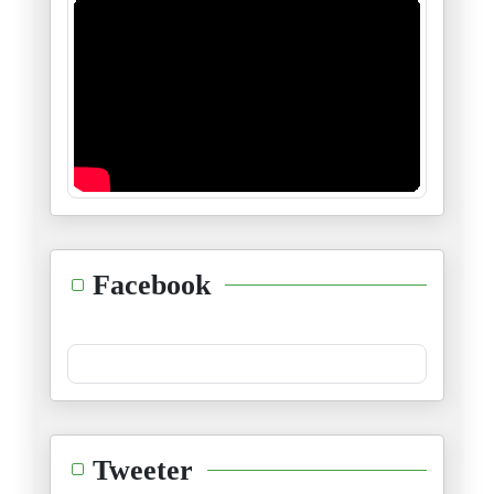
سيناريوهات قرار مجلس الأمن الد
19/11/2025
الجزائر والجهة الخامسة
18/11/2025
ظاهرة زهران ممداني : حدث أم ات
06/11/2025
السودان :يداك أوكتا وفوك نفخ
Facebook
04/11/2025
الجسر الإعلامي لإسرائيل
02/11/2025
نوبل في ظلال السياسة
Tweeter
16/10/2025