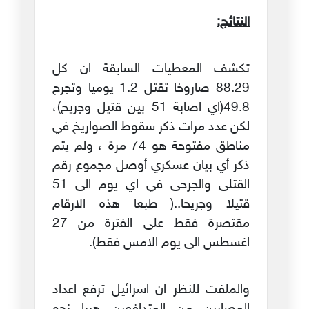
النتائج:
تكشف المعطيات السابقة ان كل
88.29 صاروخا تقتل 1.2 يوميا وتجرح
49.8(اي اصابة 51 بين قتيل وجريح)،
لكن عدد مرات ذكر سقوط الصواريخ في
مناطق مفتوحة هو 74 مرة ، ولم يتم
ذكر أي بيان عسكري أوصل مجموع رقم
القتلى والجرحى في اي يوم الى 51
قتيلا وجريحا..( طبعا هذه الارقام
مقتصرة فقط على الفترة من 27
اغسطس الى يوم الامس فقط).
والملفت للنظر ان اسرائيل ترفع اعداد