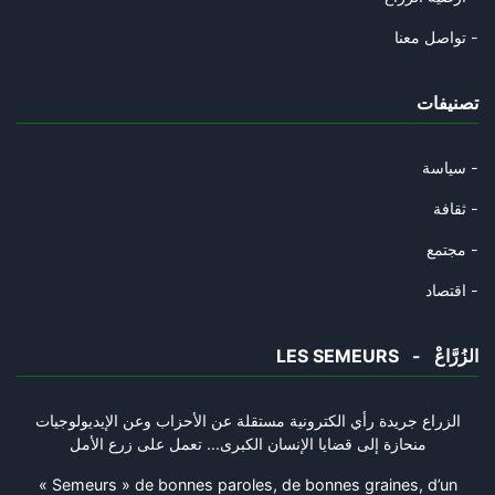
غربان العم سام
تواصل معنا -
20/09/2025
تصنيفات
دلالات حل الدولتين في تصويت ال
14/09/2025
سياسة -
مزرعة البصل
ثقافة -
14/09/2025
مجتمع -
قطر وأوهام دبلوماسية الإنابة
اقتصاد -
11/09/2025
LES SEMEURS - الزُرَّاعْ
ما وراء الأكمة
01/09/2025
الزراع جريدة رأي الكترونية مستقلة عن الأحزاب وعن الإيديولوجيات
منحازة إلى قضايا الإنسان الكبرى... تعمل على زرع الأمل
السيناريو المتشائم للشرق الأوس
27/08/2025
« Semeurs » de bonnes paroles, de bonnes graines, d’un