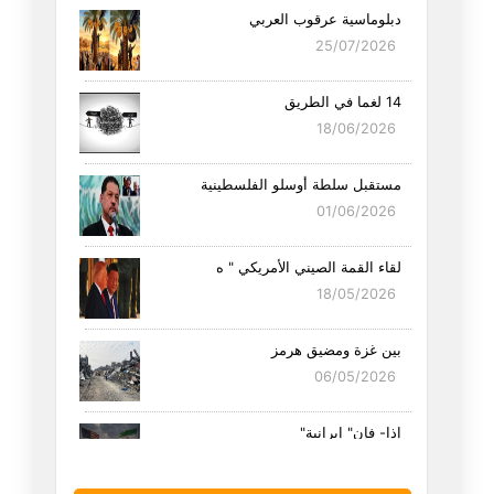
دبلوماسية عرقوب العربي
25/07/2026
14 لغما في الطريق
18/06/2026
مستقبل سلطة أوسلو الفلسطينية
01/06/2026
لقاء القمة الصيني الأمريكي " ه
18/05/2026
بين غزة ومضيق هرمز
06/05/2026
إذا- فإن" إيرانية"
19/04/2026