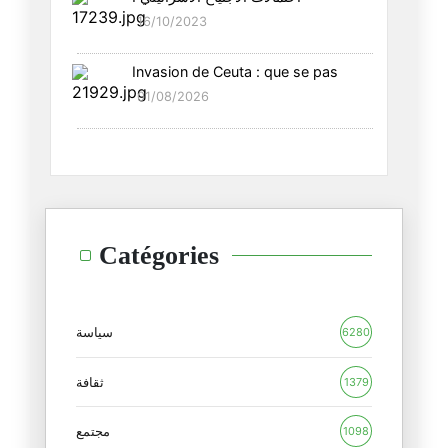
هل ساهم "ترامب" في انتخاب مجتب
16/10/2023
10/03/2026
Invasion de Ceuta : que se pas
من يخلف خامنئي
01/08/2026
02/03/2026
التوريط المتبادل في الشرق الأو
01/03/2026
فخ ثوسيديدس(Thucydides) في الش
Catégories
27/02/2026
البازار العسكري العربي
16/02/2026
سياسة
6280
ترامب والأحجية الروسية
ثقافة
1379
15/02/2026
مجتمع
1098