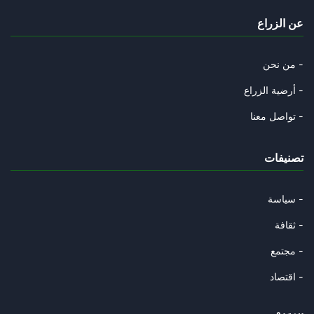
الغام ترامب في غزة
عن الزراع
28/09/2025
ترامب وأوهام النبوة
من نحن -
27/09/2025
أرضية الزراع -
غربان العم سام
تواصل معنا -
20/09/2025
تصنيفات
دلالات حل الدولتين في تصويت ال
14/09/2025
سياسة -
مزرعة البصل
ثقافة -
14/09/2025
مجتمع -
قطر وأوهام دبلوماسية الإنابة
اقتصاد -
11/09/2025