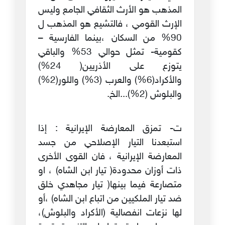
المذهب هو الأرث الثقافي الجامع وليس
الإرث القومي ، فالتشيع هو المذهب ل
90% من السكان ،بينما الفارسية –
كقومية- تمثل حوالي 53% والباقي
يتوزع على الأذريين( 24%)
والأكراد(6%) والعرب (3%) واللور(2%)
والبلوش (2%)...الخ.
ت‌- تمزق المعارضة الإيرانية : إذا
استبعدنا التيار الإصلاحي من جسد
المعارضة الإيرانية ، فان القوى الأخرى
ذات أوزان محدودة( تيار ابن الشاه) ، او
متصارعة فيما بينها( تيار مجاهدي خلق
ضد تيار الملكيين من اتباع ابن الشاه) ،أو
لها نزعات انفصالية (الأكراد والبلوش)،