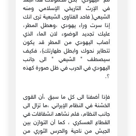
مع "اليهودي" بكل محمولات هذا البعد
في الإرث التاريخي الإسلامي ومنه
الشيعي( فاحد الفتاوى الشيعية ترى انك
إذا سرت وراء يهودي ،وهطل المطر،
عليك تجديد الوضوء لان الماء الذي
أصاب اليهودي من المطر قد يكون
تتطاير نحوك وابطل طهارتك)، فكيف
سيصطف " الشيعي " الى جانب
اليهودي في الحرب في ظل صورة كهذه
؟.
فإذا أضفنا الى كل ما سبق ،أن القوى
الخشنة في النظام الإيراني ،ما تزال الى
جانب النظام، فلم نشاهد انشقاقات في
القطاع العسكري ، كما أن التوازن بين
الجيش من ناحية والحرس الثوري من