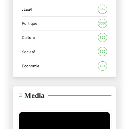
المنظور الأوروبي للدور الأمريك
12/02/2026
اقتصاد
347
Politique
الأزمة الأمريكية : بنية أم فرد
3367
09/02/2026
Culture
953
بمناسبة جيفري إبستين : الجنس ب
Societé
09/02/2026
322
Economie
454
غرينلاند ومستقبل الناتو
20/01/2026
الشرق الأوسط: من مأمنه يُؤتى ا
Media
28/12/2025
أستراليا والحاخام إيلي شلانغر
19/12/2025