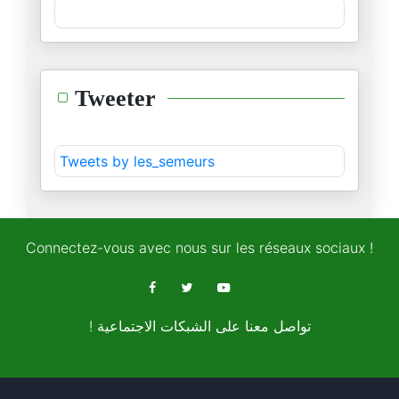
الجسر الإعلامي لإسرائيل
02/11/2025
نوبل في ظلال السياسة
Tweeter
16/10/2025
مفهوم السلام بين العقل الصهيون
Tweets by les_semeurs
13/10/2025
نظرية البطل وتشويه التاريخ
06/10/2025
Connectez-vous avec nous sur les réseaux sociaux !
المقاومة الفلسطينية ودبلوماسية
05/10/2025
! تواصل معنا على الشبكات الاجتماعية
المغرب "فوق صفيح ساخن"
03/10/2025