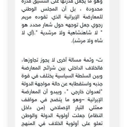
وهو ما يجعل قدرتها على التنسيق قدرة
محدودة ، بل أن المجلس الوطني
للمعارضة الإيرانية الذي تقوده مريم
رجوي جعل توجهه حول شعار محدد هو
" لا شاهنشاهية ولا مرشدية ".(أي لا
شاه ولا مرشد).
ث‌- وثمة مسالة أخرى لا يجوز تجاوزها،
فالخلاف الداخلي بين شرائح المعارضة
وبين السلطة السياسية يختلف في قوة
جذبه واستقطابه عن حالة مواجهة الدولة
"لعدوان خارجي "، ويبدو أن المعارضة
الإيرانية –وهو ما يتضح في مواقف
ممثلي التيار الإصلاحي (من داخل
النظام) جعلت أولوية الدولة والوطن
تعلو على أولوية الخلاف في المنهج