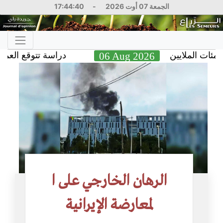
الجمعة 07 أوت 2026
-
17:44:41
ملايين
06 Aug 2026
دراسة تتوقع العمر الذي يص
الرهان الخارجي على ا
لمعارضة الإيرانية