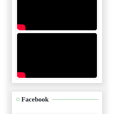
فلسطين بين "النووي" و "المَنَو
26/11/2025
طائفة "العبودية المختارة " في
21/11/2025
سيناريوهات قرار مجلس الأمن الد
19/11/2025
الجزائر والجهة الخامسة
18/11/2025
ظاهرة زهران ممداني : حدث أم ات
06/11/2025
السودان :يداك أوكتا وفوك نفخ
Facebook
04/11/2025