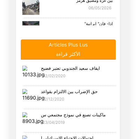
بين غزة ومضيق هرمز
06/05/2026
إذا- فإن" إيرانية"
19/04/2026
Articles Plus Lus
سبع عجائب وترامب ثامنها
الأكثر قراءة
16/04/2026
ايقاف سعيد الجندوبي تعتبر فضيح
بين مضائق الجغرافيا ومضائق الد
02/02/2020
09/04/2026
حق الإضراب بين الالتزام بقواعد
العلاقة الأمريكية الإسرائيلية
12/12/2020
29/03/2026
ماكينات تصنع في نموذج مجتمعي س
ما بعد المعركة الإيرانية –نداء
23/04/2019
23/03/2026
احتمالات الاجتياح الاسرائيلي ا