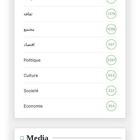
ترامب والأحجية الروسية
ثقافة
1379
15/02/2026
مجتمع
1098
المنظور الأوروبي للدور الأمريك
12/02/2026
اقتصاد
347
Politique
الأزمة الأمريكية : بنية أم فرد
3367
09/02/2026
Culture
953
بمناسبة جيفري إبستين : الجنس ب
Societé
09/02/2026
322
Economie
454
غرينلاند ومستقبل الناتو
20/01/2026
الشرق الأوسط: من مأمنه يُؤتى ا
Media
28/12/2025