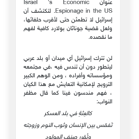
عنوان Israel 's Economic
Espionage in the US. لتكتشف أن
إسرائيل لا تطمئن حتى لأقرب حلفائها،
ولعل قضية جوناثان بولارد كافية لفهم
ما نقصده.
لن تترك إسرائيل أي ميدان أو بلد عربي
ليتطور دون أن تندس فيه ،في مجتمعه
ومؤسساته وأفراده ، ومن الوهم الكبير
الترويج لإمكانية التعايش مع هذا الكيان
، فهم مندسون فينا كما قال مظفر
النواب:
كالعِثةِ في بلد العسكر
تَفقس بين الإنسان وثوب النوم وزوجته
وتُقرر صنف المولود