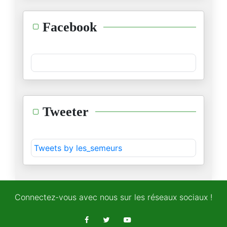
السودان :يداك أوكتا وفوك نفخ
Facebook
04/11/2025
الجسر الإعلامي لإسرائيل
02/11/2025
نوبل في ظلال السياسة
Tweeter
16/10/2025
مفهوم السلام بين العقل الصهيون
Tweets by les_semeurs
13/10/2025
نظرية البطل وتشويه التاريخ
06/10/2025
Connectez-vous avec nous sur les réseaux sociaux !
المقاومة الفلسطينية ودبلوماسية
05/10/2025