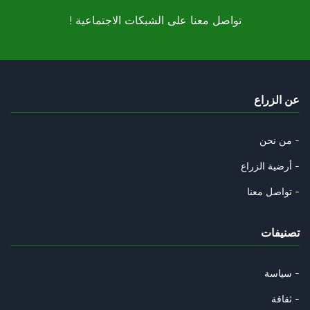
! تواصل معنا على الشبكات الاجتماعية
المغرب "فوق صفيح ساخن"
03/10/2025
الغام ترامب في غزة
عن الزراع
28/09/2025
ترامب وأوهام النبوة
من نحن -
27/09/2025
أرضية الزراع -
غربان العم سام
تواصل معنا -
20/09/2025
تصنيفات
دلالات حل الدولتين في تصويت ال
14/09/2025
سياسة -
مزرعة البصل
ثقافة -
14/09/2025