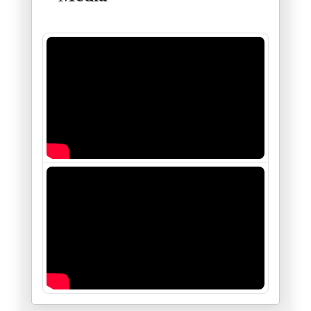
أستراليا والحاخام إيلي شلانغر
19/12/2025
فلسطين بين "النووي" و "المَنَو
26/11/2025
طائفة "العبودية المختارة " في
21/11/2025
سيناريوهات قرار مجلس الأمن الد
19/11/2025
الجزائر والجهة الخامسة
18/11/2025
ظاهرة زهران ممداني : حدث أم ات
06/11/2025