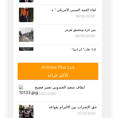
لقاء القمة الصيني الأمريكي " ه
18/05/2026
بين غزة ومضيق هرمز
06/05/2026
إذا- فإن" إيرانية"
19/04/2026
Articles Plus Lus
سبع عجائب وترامب ثامنها
الأكثر قراءة
16/04/2026
ايقاف سعيد الجندوبي تعتبر فضيح
بين مضائق الجغرافيا ومضائق الد
02/02/2020
09/04/2026
حق الإضراب بين الالتزام بقواعد
العلاقة الأمريكية الإسرائيلية
12/12/2020
29/03/2026