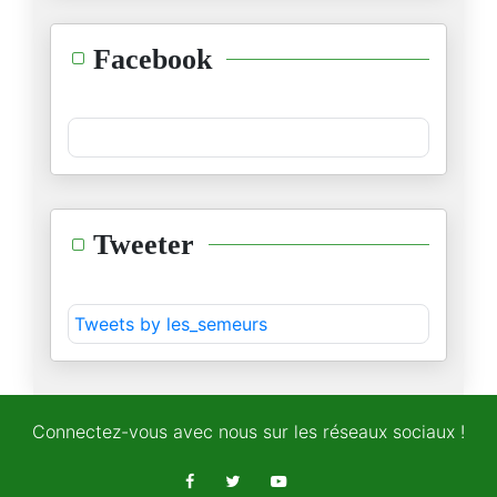
السودان :يداك أوكتا وفوك نفخ
Facebook
04/11/2025
الجسر الإعلامي لإسرائيل
02/11/2025
نوبل في ظلال السياسة
Tweeter
16/10/2025
مفهوم السلام بين العقل الصهيون
Tweets by les_semeurs
13/10/2025
نظرية البطل وتشويه التاريخ
06/10/2025
Connectez-vous avec nous sur les réseaux sociaux !
المقاومة الفلسطينية ودبلوماسية
05/10/2025