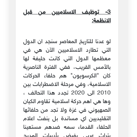
3- توظيف الاسلاميين من قبل
الانظمة:
لو عدنا للتاريخ المعاصر سنجد ان الدول
التي تطارد الاسلاميين الآن هي في
معظمها الدول التي كانت حليفة لها
بالأمس القريب، ففي الفترة الناصرية
كان "الكرسويون" هم حلفاء الحركات
الاسلامية، وفي مرحلة الاضطرابات بين
2010 الى 2020 تجدد هذا التحالف ،
وها هي اهم حركة اسلامية تقاوم الكيان
الصهيوني في غزة ولا تجد من حلفائها
التقليديين اي مساندة بل ينفث اعلام
الحلفاء القدماء سمه ضدهم مستعينا
بتراث عربي يفيض بأدبيات المديح