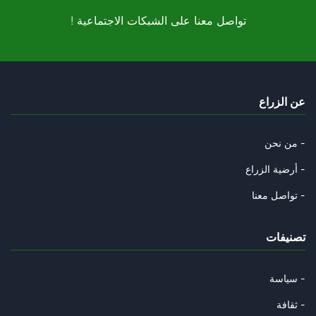
! تواصل معنا على الشبكات الاجتماعية
المغرب "فوق صفيح ساخن"
03/10/2025
الغام ترامب في غزة
عن الزراع
28/09/2025
ترامب وأوهام النبوة
من نحن -
27/09/2025
أرضية الزراع -
غربان العم سام
تواصل معنا -
20/09/2025
تصنيفات
دلالات حل الدولتين في تصويت ال
14/09/2025
سياسة -
مزرعة البصل
ثقافة -
14/09/2025