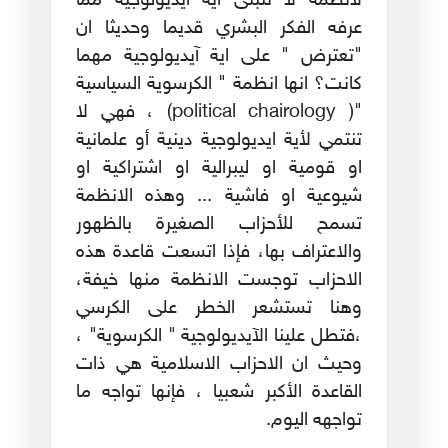
لانظمة لا تتبنى أية ايديولوجية مما
عرفه الفكر البشري قديما وحديثا ان
"تعترض " على اية آيديولوجية مهما
كانت؟ انها انظمة " الكرسوية السياسية
"( political chairology) ، فهي لا
تنتمي لأية ايديولوجية دينية أو علمانية
او قومية او ليبرالية او اشتراكية او
شيوعية او فاشية ... وهذه الانظمة
تسمح للأحزاب الصغيرة بالظهور
والاعتراف بها، فإذا اتسعت قاعدة هذه
الاحزاب توجست الانظمة منها خيفة،
وهنا تستشعر الخطر على الكرسي
،فتطل علينا الآيديولوجية " الكرسوية" ،
وحيث ان الاحزاب الاسلامية هي ذات
القاعدة الأكبر شعبيا ، فإنها تواجه ما
تواجهه اليوم.