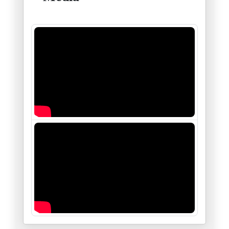
أستراليا والحاخام إيلي شلانغر
19/12/2025
فلسطين بين "النووي" و "المَنَو
26/11/2025
طائفة "العبودية المختارة " في
21/11/2025
سيناريوهات قرار مجلس الأمن الد
19/11/2025
الجزائر والجهة الخامسة
18/11/2025
ظاهرة زهران ممداني : حدث أم ات
06/11/2025