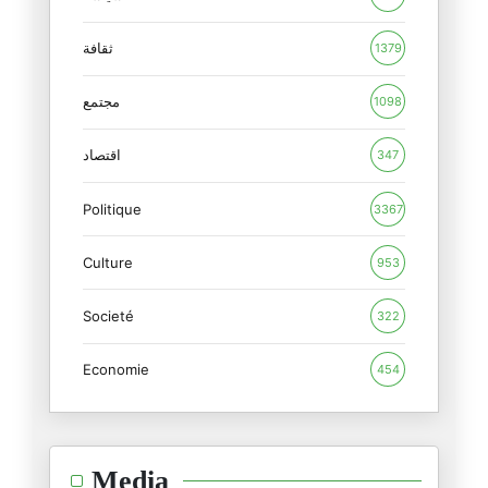
ترامب والأحجية الروسية
ثقافة
1379
15/02/2026
مجتمع
1098
المنظور الأوروبي للدور الأمريك
12/02/2026
اقتصاد
347
Politique
الأزمة الأمريكية : بنية أم فرد
3367
09/02/2026
Culture
953
بمناسبة جيفري إبستين : الجنس ب
Societé
09/02/2026
322
Economie
454
غرينلاند ومستقبل الناتو
20/01/2026
الشرق الأوسط: من مأمنه يُؤتى ا
Media
28/12/2025