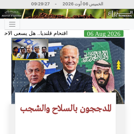
الخميس 06 أوت 2026
-
09:29:27
06 Aug 2026
اقتحام قلنديا.. هل يسعى الاحتلال إل
المدججون بالسلاح والشجب