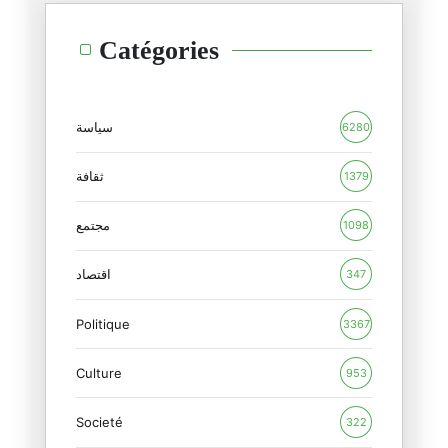
فخ ثوسيديدس(Thucydides) في الش
Catégories
27/02/2026
البازار العسكري العربي
16/02/2026
سياسة
6280
ترامب والأحجية الروسية
ثقافة
1379
15/02/2026
مجتمع
1098
المنظور الأوروبي للدور الأمريك
12/02/2026
اقتصاد
347
Politique
الأزمة الأمريكية : بنية أم فرد
3367
09/02/2026
Culture
953
بمناسبة جيفري إبستين : الجنس ب
Societé
09/02/2026
322