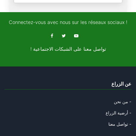
نظرية البطل وتشويه التاريخ
06/10/2025
Connectez-vous avec nous sur les réseaux sociaux !
المقاومة الفلسطينية ودبلوماسية
05/10/2025
! تواصل معنا على الشبكات الاجتماعية
المغرب "فوق صفيح ساخن"
03/10/2025
الغام ترامب في غزة
عن الزراع
28/09/2025
ترامب وأوهام النبوة
من نحن -
27/09/2025
أرضية الزراع -
غربان العم سام
تواصل معنا -
20/09/2025