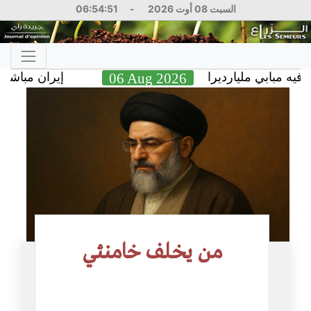
السبت 08 أوت 2026
-
06:54:52
بابي مليارديرا
06 Aug 2026
إيران مباشر.. تر
من يخلف خامنئي