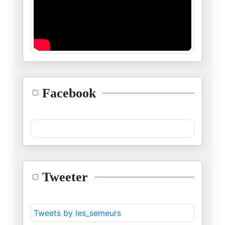
الجزائر والجهة الخامسة
18/11/2025
ظاهرة زهران ممداني : حدث أم ات
06/11/2025
السودان :يداك أوكتا وفوك نفخ
Facebook
04/11/2025
الجسر الإعلامي لإسرائيل
02/11/2025
نوبل في ظلال السياسة
Tweeter
16/10/2025
مفهوم السلام بين العقل الصهيون
Tweets by les_semeurs
13/10/2025