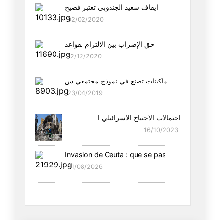
ايقاف سعيد الجندوبي تعتبر فضيح
بين مضائق الجغرافيا ومضائق الد
02/02/2020
09/04/2026
حق الإضراب بين الالتزام بقواعد
العلاقة الأمريكية الإسرائيلية
12/12/2020
29/03/2026
ماكينات تصنع في نموذج مجتمعي س
ما بعد المعركة الإيرانية –نداء
23/04/2019
23/03/2026
احتمالات الاجتياح الاسرائيلي ا
هل ساهم "ترامب" في انتخاب مجتب
16/10/2023
10/03/2026
Invasion de Ceuta : que se pas
من يخلف خامنئي
01/08/2026
02/03/2026
التوريط المتبادل في الشرق الأو
01/03/2026