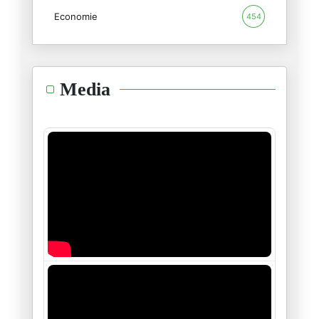
Economie
454
غرينلاند ومستقبل الناتو
20/01/2026
الشرق الأوسط: من مأمنه يُؤتى ا
Media
28/12/2025
أستراليا والحاخام إيلي شلانغر
19/12/2025
فلسطين بين "النووي" و "المَنَو
26/11/2025
طائفة "العبودية المختارة " في
21/11/2025
سيناريوهات قرار مجلس الأمن الد
19/11/2025