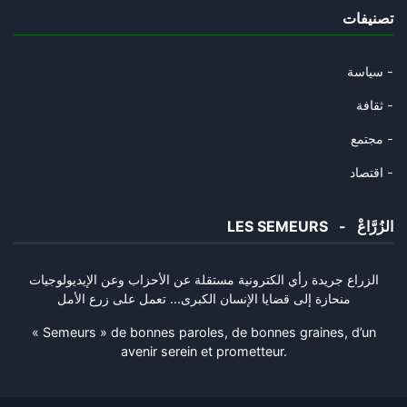
تصنيفات
دلالات حل الدولتين في تصويت ال
14/09/2025
سياسة -
مزرعة البصل
ثقافة -
14/09/2025
مجتمع -
قطر وأوهام دبلوماسية الإنابة
اقتصاد -
11/09/2025
LES SEMEURS - الزُرَّاعْ
ما وراء الأكمة
01/09/2025
الزراع جريدة رأي الكترونية مستقلة عن الأحزاب وعن الإيديولوجيات
منحازة إلى قضايا الإنسان الكبرى... تعمل على زرع الأمل
السيناريو المتشائم للشرق الأوس
27/08/2025
« Semeurs » de bonnes paroles, de bonnes graines, d’un
avenir serein et prometteur.
البعد المهمل في الثقافة السياس
20/08/2025