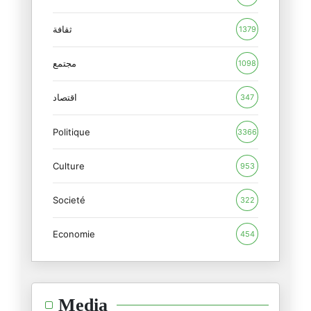
ترامب والأحجية الروسية
ثقافة
1379
15/02/2026
مجتمع
1098
المنظور الأوروبي للدور الأمريك
12/02/2026
اقتصاد
347
Politique
الأزمة الأمريكية : بنية أم فرد
3366
09/02/2026
Culture
953
بمناسبة جيفري إبستين : الجنس ب
Societé
09/02/2026
322
Economie
454
غرينلاند ومستقبل الناتو
20/01/2026
الشرق الأوسط: من مأمنه يُؤتى ا
Media
28/12/2025