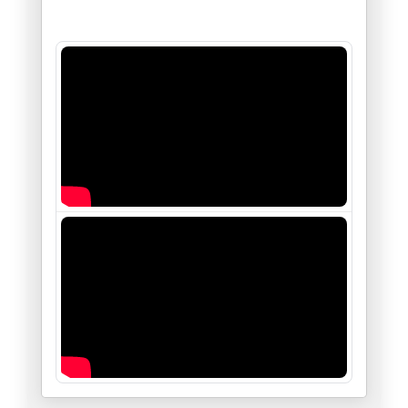
أستراليا والحاخام إيلي شلانغر
19/12/2025
فلسطين بين "النووي" و "المَنَو
26/11/2025
طائفة "العبودية المختارة " في
21/11/2025
سيناريوهات قرار مجلس الأمن الد
19/11/2025
الجزائر والجهة الخامسة
18/11/2025
ظاهرة زهران ممداني : حدث أم ات
06/11/2025