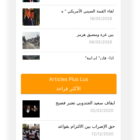
لقاء القمة الصيني الأمريكي " ه
18/05/2026
بين غزة ومضيق هرمز
06/05/2026
إذا- فإن" إيرانية"
19/04/2026
Articles Plus Lus
سبع عجائب وترامب ثامنها
الأكثر قراءة
16/04/2026
ايقاف سعيد الجندوبي تعتبر فضيح
بين مضائق الجغرافيا ومضائق الد
02/02/2020
09/04/2026
حق الإضراب بين الالتزام بقواعد
العلاقة الأمريكية الإسرائيلية
12/12/2020
29/03/2026