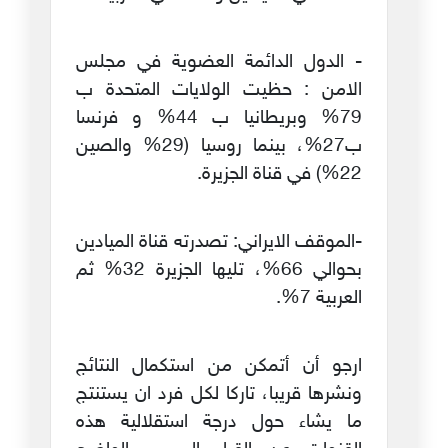
- الدول الدائمة العضوية في مجلس
الامن : حظيت الولايات المتحدة ب
79% وبريطانيا ب 44% و فرنسا
ب27%، بينما روسيا (29% والصين
22%) في قناة الجزيرة.
-الموقف الايراني: تصدرته قناة الميادين
بحوالي 66%، تليها الجزيرة 32% ثم
العربية 7%.
ارجو أن أتمكن من استكمال النتائج
ونشرها قريبا، تاركا لكل فرد ان يستنتج
ما يشاء حول درجة استقلالية هذه