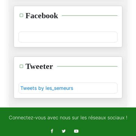
السودان :يداك أوكتا وفوك نفخ
Facebook
04/11/2025
الجسر الإعلامي لإسرائيل
02/11/2025
نوبل في ظلال السياسة
Tweeter
16/10/2025
مفهوم السلام بين العقل الصهيون
Tweets by les_semeurs
13/10/2025
نظرية البطل وتشويه التاريخ
06/10/2025
Connectez-vous avec nous sur les réseaux sociaux !
المقاومة الفلسطينية ودبلوماسية
05/10/2025