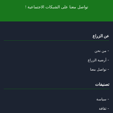
! تواصل معنا على الشبكات الاجتماعية
المغرب "فوق صفيح ساخن"
03/10/2025
الغام ترامب في غزة
عن الزراع
28/09/2025
ترامب وأوهام النبوة
من نحن -
27/09/2025
أرضية الزراع -
غربان العم سام
تواصل معنا -
20/09/2025
تصنيفات
دلالات حل الدولتين في تصويت ال
14/09/2025
سياسة -
مزرعة البصل
ثقافة -
14/09/2025