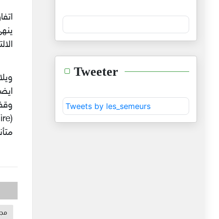
اتف
ينه
الال
Tweeter
ايضا
Tweets by les_semeurs
متأن
مجل