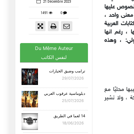
21 Décembre 2023
منصوص عليها
1491
0
 معنى واحد ،
ابات العربية
 ، رغم انها
ولي: ، وهذه
Du Même Auteur
لنفس الكاتب
ترامب وضيق الخيارات
29/07/2026
ا محليًا مع
دبلوماسية عرقوب العربي
 ، ولا تشير
25/07/2026
14 لغما في الطريق
18/06/2026