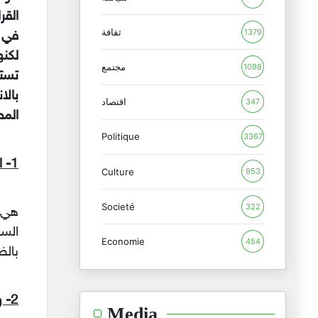
القر
ثقافة
1379
في ا
لكنه
مجتمع
1098
تستخ
بالا
اقتصاد
347
الم
Politique
3367
1- الهدنة (Truce ):
Culture
953
Societé
322
هي و
السم
Economie
454
بالض
2- وقف الأعمال العدائية: ( cessation of hostilities)
Media