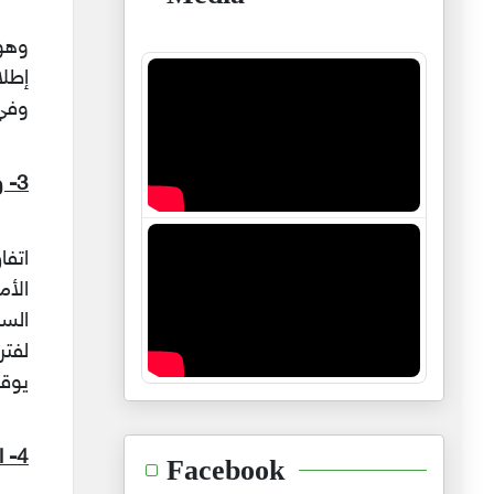
وهو 
إطلا
وفي 
3- وقف اطلاق النار (cease-fire):
اتفا
الأ
السل
لفت
يوق
4- الوقف الدائم والشامل للقتال (armistice):
Facebook