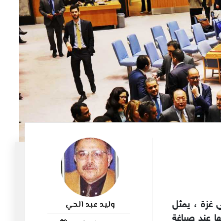
وليد عبد الحي
غزة ، يمثل
1059
ا عند صياغة