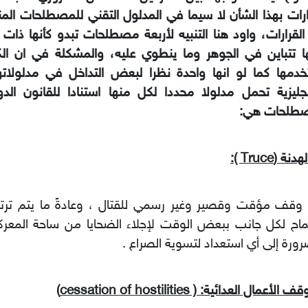
ارات بهذا الشأن لا سيما في المدلول التقني للمصطلحات ال
لقرارات، واود هنا التنبيه لأربعة مصطلحات تبدو كأنها ذات
ا تتباين في الجوهر وما ينطوي عليه، والمشكلة في ان الكت
دمها كما لو انها واحدة نظرا لبعض التداخل في مدلولاتها
نجليزية تحمل مدلولا محددا لكل منها استنادا للقانون الد
صطلحات هي:
قف مؤقت وقصير وغير رسمي للقتال ، وعادةً ما يتم ترتيبه
اح لكل جانب ببعض الوقت لإجلاء الضحايا من ساحة المعركة
رورة إلى أي استعداد لتسوية الصراع .