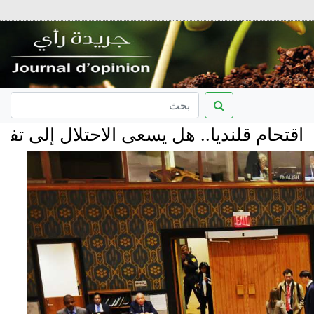
 قلنديا.. هل يسعى الاحتلال إلى تفكيك الم