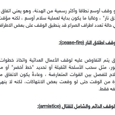
وقف أوسع نطاقا وأكثر رسمية من الهدنة، وهو يعني اتفاق ج
ق نار" ، وغالبا ما يكون بداية لعملية سلام أوسع ، لكنه مؤقت
حالة تعدد اطراف الصراع قد ينطبق الوقف على بعض الاطرا
ق يتم التفاوض عليه لوقف الأعمال العدائية واتخاذ خطوات 
مور، مثل سحب الأسلحة الثقيلة أو تحديد "خط أخضر" أو م
اح للفصل بين القوات المتعارضة ، وعادةً يكون الاتفاق مل
رة من الوقت حتى لو وقعت بعض الانتهاكات، لكنه لا ينهي
فه فقط.