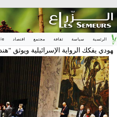
الرئسية
سياسة
ثقافة
مجتمع
اقتصاد
ie
فكك الرواية الإسرائيلية ويوثق "هندسة الإ
وطـنـي
أدب
تربية
وطـنـي
دولـي
فلسفة
صحّة
دولـي
onal
فنون
علوم
فكر
عدالة
اعلام