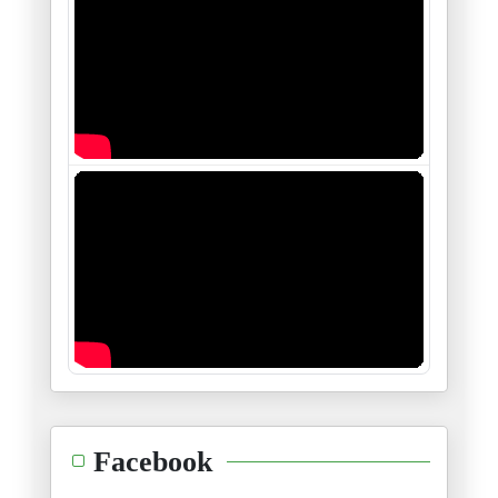
فلسطين بين "النووي" و "المَنَو
26/11/2025
طائفة "العبودية المختارة " في
21/11/2025
سيناريوهات قرار مجلس الأمن الد
19/11/2025
الجزائر والجهة الخامسة
18/11/2025
ظاهرة زهران ممداني : حدث أم ات
06/11/2025
السودان :يداك أوكتا وفوك نفخ
Facebook
04/11/2025