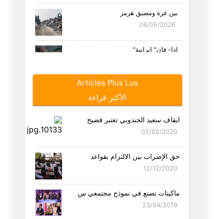
بين غزة ومضيق هرمز
06/05/2026
إذا- فإن" إيرانية"
19/04/2026
Articles Plus Lus
سبع عجائب وترامب ثامنها
الأكثر قراءة
16/04/2026
ايقاف سعيد الجندوبي تعتبر فضيح
بين مضائق الجغرافيا ومضائق الد
02/02/2020
09/04/2026
حق الإضراب بين الالتزام بقواعد
العلاقة الأمريكية الإسرائيلية
12/12/2020
29/03/2026
ماكينات تصنع في نموذج مجتمعي س
ما بعد المعركة الإيرانية –نداء
23/04/2019
23/03/2026