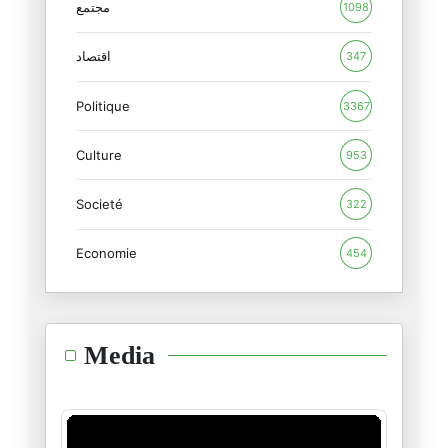
مجتمع
1098
المنظور الأوروبي للدور الأمريك
12/02/2026
اقتصاد
347
Politique
الأزمة الأمريكية : بنية أم فرد
3367
09/02/2026
Culture
953
بمناسبة جيفري إبستين : الجنس ب
Societé
09/02/2026
322
Economie
454
غرينلاند ومستقبل الناتو
20/01/2026
الشرق الأوسط: من مأمنه يُؤتى ا
Media
28/12/2025
أستراليا والحاخام إيلي شلانغر
19/12/2025