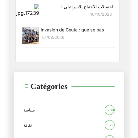
احتمالات الاجتياح الاسرائيلي ا
هل ساهم "ترامب" في انتخاب مجتب
16/10/2023
10/03/2026
Invasion de Ceuta : que se pas
من يخلف خامنئي
01/08/2026
02/03/2026
التوريط المتبادل في الشرق الأو
01/03/2026
فخ ثوسيديدس(Thucydides) في الش
Catégories
27/02/2026
البازار العسكري العربي
16/02/2026
سياسة
6280
ترامب والأحجية الروسية
ثقافة
1379
15/02/2026