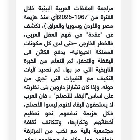
مراجعة العلاقات العربية البينية خلال
الفترة من 1967-2025(أي منذ هزيمة
مصر والأردن وسوريا والعراق )، تكشف
عن "عقدة" في فهم العقل العربي،
فالخطر الخارجي –حتى لدى كل مكونات
المملكة الحيوانية- يدفع الكائن الى
اليقظة والتحفز، ثم التعلم من الخبرة
التاريخية التي مر بها، ثم تحديد آليات
التكيف مع التغيرات التي تجري من
حوله. وإذا كان تشارلز داروين بنى نظريته
على اساس"البقاء للأصلح" ، فان العرب
لا يستحقون البقاء لانهم ليسوا الأصلح،
فكل هزيمة تدفعهم نحو تعظيم
أخطائهم وتكرارها، وتتكاتف ثقافة
مجتمعية بالية مع نخب من المرتزقة