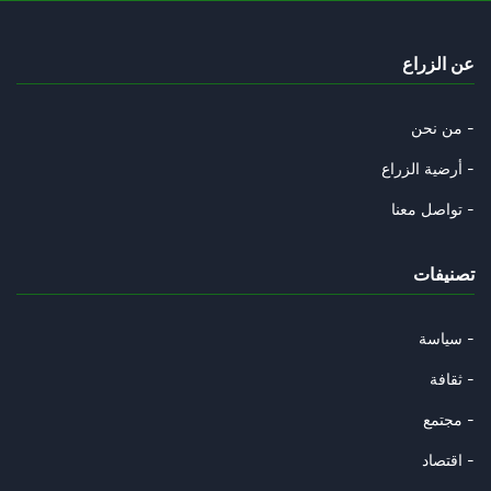
الغام ترامب في غزة
عن الزراع
28/09/2025
ترامب وأوهام النبوة
من نحن -
27/09/2025
أرضية الزراع -
غربان العم سام
تواصل معنا -
20/09/2025
تصنيفات
دلالات حل الدولتين في تصويت ال
14/09/2025
سياسة -
مزرعة البصل
ثقافة -
14/09/2025
مجتمع -
قطر وأوهام دبلوماسية الإنابة
اقتصاد -
11/09/2025