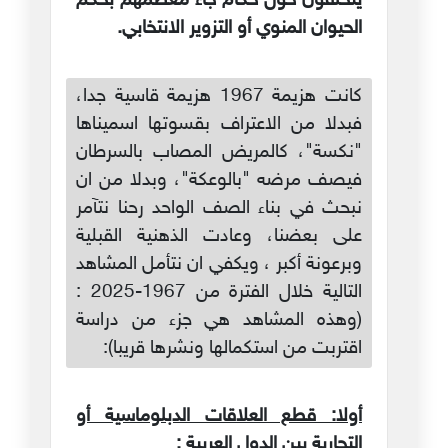
يتحلقون حول حكام جاء معظمهم بحكم
الحيوان المنوي أو التزوير الانتخابي.
كانت هزيمة 1967 هزيمة قاسية جدا،
فبدلا من الاعتراف بقسوتها اسميناها
"نكسة"، كالمريض المصاب بالسرطان
فيصف مرضه "بالوعكة"، وبدلا من ان
نبحث في بناء الصف الواحد رحنا نتآمر
على بعضنا، وعادت الذهنية القبلية
وبرعونة أكبر ، ويكفي ان نتأمل المشاهد
التالية خلال الفترة من 1967-2025 :
(وهذه المشاهد هي جزء من دراسة
اقتربت من استكمالها ونشرها قريبا):
أولا: قطع العلاقات الدبلوماسية أو
التجارية بين الدول العربية :