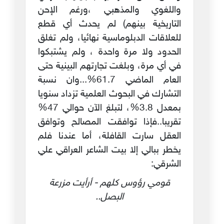
واللغوي والمذهبي ،ورغم الإحن
التاريخية بينهم) لم يحدث أي قطع
للعلاقات الدبلوماسية نهائيا، ولم تغلق
الحدود ولا مرة واحدة ، ولم يشتبكوا
في أي مرة، وبلغت تجارتهم البينية حتى
العام الماضي 61.7%...وان نسبة
التشارك في البحوث العلمية تزداد سنويا
بمعدل 3.8%، لتبلغ الآن حوالي 47%
تقريبا..فإذا توافقت المصالح وتوافق
العقل سارت القافلة، أما عندنا فلم
يخطر ببالي إلا بيت الشاعر العراقي علي
الشرقي:
قومي رؤوس كلهم - أرأيت مزرعة
البصل..