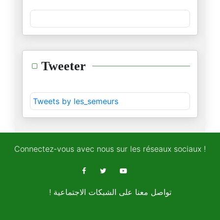
الجسر الإعلامي لإسرائيل
02/11/2025
نوبل في ظلال السياسة
Tweeter
16/10/2025
مفهوم السلام بين العقل الصهيون
Tweets by les_semeurs
13/10/2025
نظرية البطل وتشويه التاريخ
06/10/2025
Connectez-vous avec nous sur les réseaux sociaux !
المقاومة الفلسطينية ودبلوماسية
05/10/2025
! تواصل معنا على الشبكات الاجتماعية
المغرب "فوق صفيح ساخن"
03/10/2025