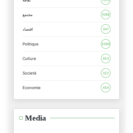
ثقافة
1379
08/04/2026
مجتمع
1098
Y a-t-il, ou y aura-t-il, des
03/04/2026
اقتصاد
347
Politique
« La bataille d’Ormuz : un nou
3366
28/03/2026
Culture
953
Alors que le conflit avec l'Ir
Societé
25/03/2026
322
Economie
454
Le fait de ne pas avoir de pla
18/03/2026
Si l'Iran survit et reste inéb
Media
07/03/2026
La fin de la diplomatie trompe