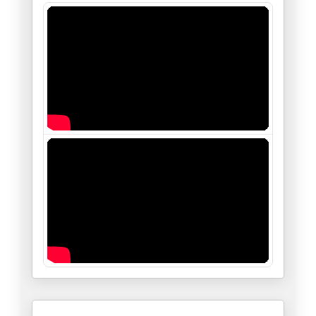
04/03/2026
Qui peut mettre un terme à l'a
25/02/2026
Le théâtre kabuki de Trump en
17/02/2026
Le lent tremblement de terre d
10/02/2026
La reconstruction de Gaza ; Re
03/02/2026
Le Rubicon franchi – le paradi
13/01/2026