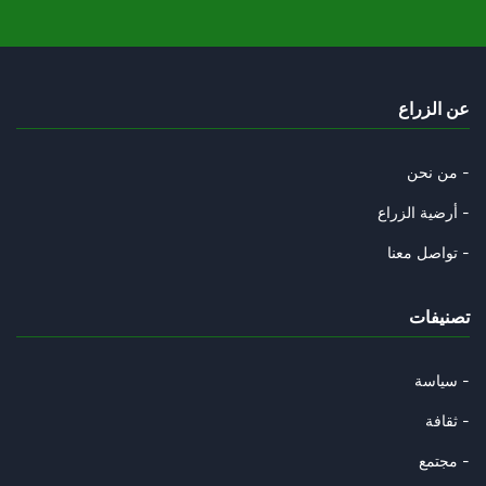
Le cadre financier et géopolit
31/10/2025
Attendre des images de soumiss
عن الزراع
14/10/2025
La pensée populiste conservatr
من نحن -
09/10/2025
أرضية الزراع -
Jonction américaine alors que
تواصل معنا -
03/10/2025
تصنيفات
Le génie de la domination « Is
24/09/2025
سياسة -
Maintenir une domination crois
ثقافة -
17/09/2025
مجتمع -