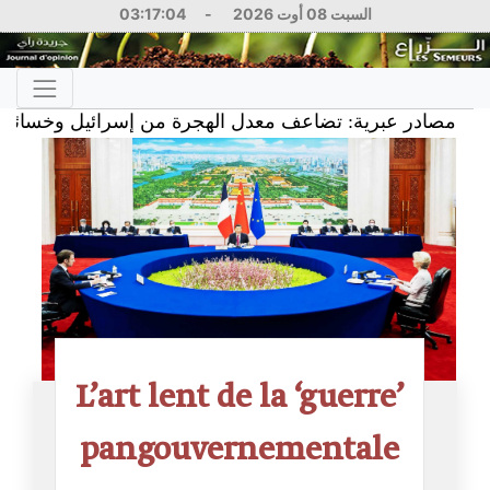
03:17:05
-
السبت 08 أوت 2026
 عبرية: تضاعف معدل الهجرة من إسرائيل وخسائر بمئات المل
L’art lent de la ‘guerre’
pangouvernementale