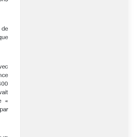
 de
que
vec
nce
400
ait
e «
 par