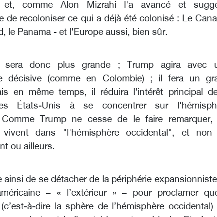
; et, comme Alon Mizrahi l'a avancé et suggé
e de recoloniser ce qui a déjà été colonisé : Le Can
, le Panama - et l'Europe aussi, bien sûr.
e sera donc plus grande ; Trump agira avec 
e décisive (comme en Colombie) ; il fera un gr
s en même temps, il réduira l'intérêt principal de
des États-Unis à se concentrer sur l'hémisph
. Comme Trump ne cesse de le faire remarquer, 
 vivent dans "l'hémisphère occidental", et non
t ou ailleurs.
 ainsi de se détacher de la périphérie expansionnist
américaine – « l’extérieur » – pour proclamer qu
 » (c’est-à-dire la sphère de l’hémisphère occidental)