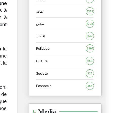
une
s à
ثقافة
1379
t à
مجتمع
1098
’ont
اقتصاد
347
 la
Politique
3367
une
Culture
953
t la
Societé
322
Economie
454
ion.
 de
que
"nos
Media