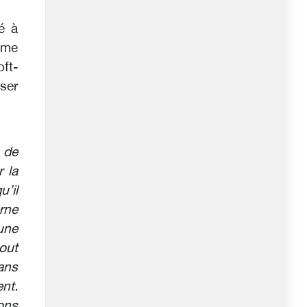
é à
mme
oft-
ser
 de
 la
’il
rne
une
tout
dans
nt.
ons