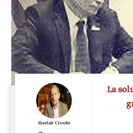
La sol
g
Alastair Crooke
366