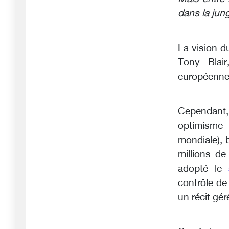
Alors que le conflit avec
dans la jung
l'Ir
25/03/2026
Le fait de ne pas avoir
La vision d
de pla
Tony Blair
18/03/2026
européenne 
Si l'Iran survit et reste
inéb
Cependant,
07/03/2026
optimisme 
La fin de la diplomatie
mondiale), 
trompe
millions d
04/03/2026
adopté le
Qui peut mettre un terme
contrôle de 
à l'a
un récit gér
25/02/2026
Le théâtre kabuki de
Trump en