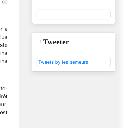
 ce
r à
lus
Tweeter
este
ins
ins
Tweets by les_semeurs
uto-
rêt
ur,
est