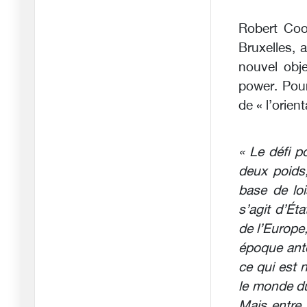
28/04/2026
Robert Coo
Nous entrons dans une
nouvelle
Bruxelles, 
21/04/2026
nouvel obje
La détermination de l'Iran
power. Pour
à s
de « l’orien
18/04/2026
Revendiquer la victoire
« Le défi p
tout e
deux poids
08/04/2026
base de loi
Y a-t-il, ou y aura-t-il,
s’agit d’É
des
de l’Europe
03/04/2026
époque antér
« La bataille d’Ormuz : un
ce qui est 
nou
le monde du
28/03/2026
Mais entre