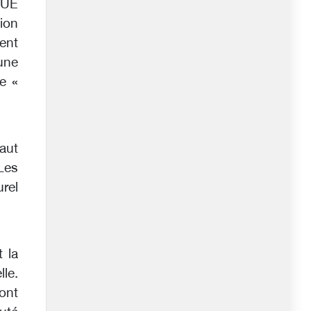
’UE
ion
ient
 une
ne «
saut
Les
urel
 la
le.
ont