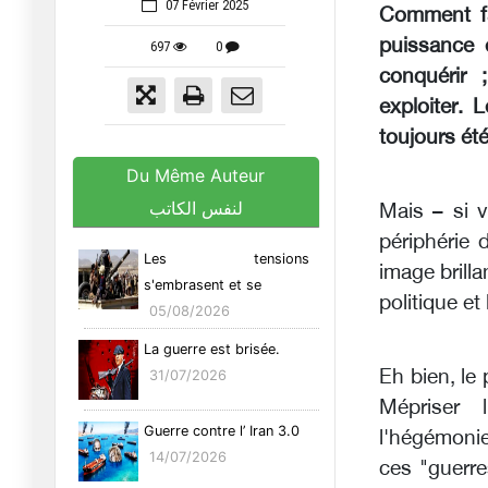
07 Février 2025
Comment fa
puissance 
697
0
conquérir 
exploiter. 
toujours été
Du Même Auteur
لنفس الكاتب
Mais – si v
périphérie 
Les tensions
image brill
s'embrasent et se
politique e
05/08/2026
La guerre est brisée.
Eh bien, le
31/07/2026
Mépriser l
Guerre contre l’ Iran 3.0
l'hégémonie
14/07/2026
ces "guerre