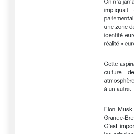
On n’a jama
17/02/2026
impliquait
Le lent tremblement de
parlementai
terre d
une zone de
10/02/2026
identité eu
La reconstruction de
réalité » e
Gaza ; Re
03/02/2026
Cette aspira
Le Rubicon franchi – le
culturel
paradi
atmosphères
13/01/2026
à un autre.
La nouvelle approche de
Netany
27/12/2025
Elon Musk s
Trump passe d’actif à
Grande-Bre
passif p
C’est impo
23/12/2025