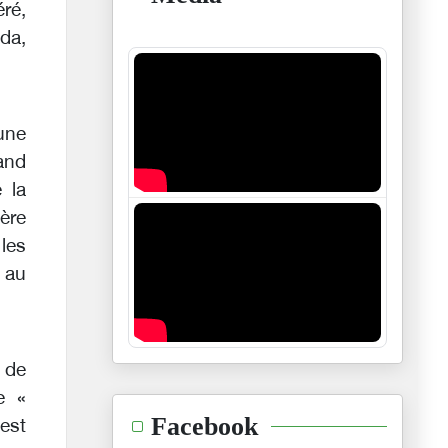
ré,
ada,
une
and
 la
ère
les
 au
e de
e «
Facebook
 est