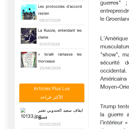
guerres" 
Les protocoles d'accord
entreprendr
resten
le Groenland
09/07/2026
La Russie, entendant les
clame
L'Amériqu
01/07/2026
musculatur
"show", mai
« Israël ramasse les
morceaux
sécurité 
25/06/2026
occidental
Américains
Après la guerre en Iran :
la f
Moyen-Orien
Articles Plus Lus
16/06/2026
الأكثر قراءة
L'Iran prend des risques
Trump tente
avec
ايقاف سعيد الجندوبي تعتبر
la guerre 
09/06/2026
فضيح
l’intérieur
02/02/2020
L'effet de la guerre en