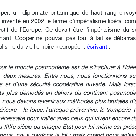
per, un diplomate britannique de haut rang envoy
a inventé en 2002 le terme d’impérialisme libéral co
ctif de l’Europe. Ce devait être l’impérialisme du s
tant, Cooper ne pouvait pas tout à fait se débarras
talisme du vieil empire » européen,
écrivant
:
our le monde postmoderne est de s’habituer à l’idée
, deux mesures. Entre nous, nous fonctionnons sur
s et d’une sécurité coopérative ouverte. Mais lorsqu
tats plus démodés en dehors du continent postmode
, nous devons revenir aux méthodes plus brutales d’
ieure – la force, l’attaque préventive, la tromperie, 
nécessaire pour traiter avec ceux qui vivent encore 
 XIXe siècle où chaque État pour lui-même est prése
 nous, nous gardons la loi : mais quand nous agiss