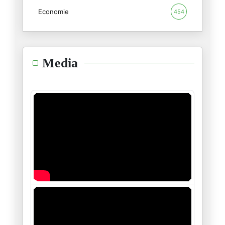
Economie
454
Le fait de ne pas avoir de pla
18/03/2026
Si l'Iran survit et reste inéb
Media
07/03/2026
La fin de la diplomatie trompe
04/03/2026
Qui peut mettre un terme à l'a
25/02/2026
Le théâtre kabuki de Trump en
17/02/2026
Le lent tremblement de terre d
10/02/2026