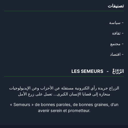
تصنيفات
Le génie de la domination « Is
24/09/2025
سياسة -
Maintenir une domination crois
ثقافة -
17/09/2025
مجتمع -
Le « nouveau sionisme violent
اقتصاد -
02/09/2025
LES SEMEURS - الزُرَّاعْ
Trump en tant que « mythe » es
27/08/2025
الزراع جريدة رأي الكترونية مستقلة عن الأحزاب وعن الإيديولوجيات
منحازة إلى قضايا الإنسان الكبرى... تعمل على زرع الأمل
Une nouvelle attaque américain
05/08/2025
« Semeurs » de bonnes paroles, de bonnes graines, d’un
avenir serein et prometteur.
La « mystique » de Trump est-e
30/07/2025