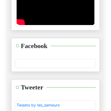
La reconstruction de Gaza ; Re
03/02/2026
Le Rubicon franchi – le paradi
13/01/2026
La nouvelle approche de Netany
Facebook
27/12/2025
Trump passe d’actif à passif p
23/12/2025
L’OTAN déclarée « pas pour tou
Tweeter
12/12/2025
Phase deux de l’appât et du ch
Tweets by les_semeurs
09/12/2025