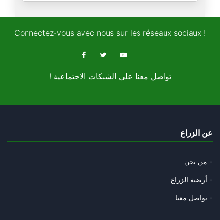
من دروس الإبادة
14/03/2024
Connectez-vous avec nous sur les réseaux sociaux !
ماذا يعني ان نتكلم "الان"؟
14/03/2024
! تواصل معنا على الشبكات الاجتماعية
غزّة والرّبيع العربي
09/12/2023
من هو ابوعبيدة؟
عن الزراع
06/12/2023
هل يُحوّلُ السيسي 7 اكتوبر الي
من نحن -
02/12/2023
أرضية الزراع -
هل يُلاقي عباس مصير انطوان لحد
تواصل معنا -
11/11/2023