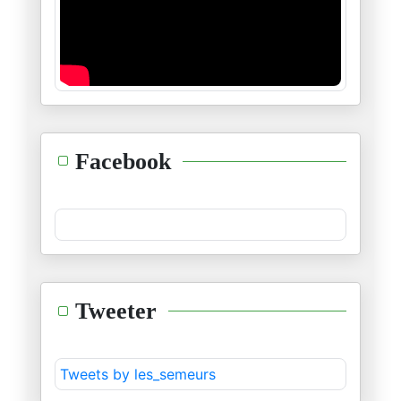
وامري لله.. واجري على الله
23/05/2024
الطوفان والعار
02/05/2024
مسرحية…موش مسرحية
Facebook
18/04/2024
" جاهِد بالسُّنن"
06/04/2024
عبد الاله بلقزيز : دراسة حالة
Tweeter
02/04/2024
من دروس الابادة: الديمقراطية ا
Tweets by les_semeurs
19/03/2024