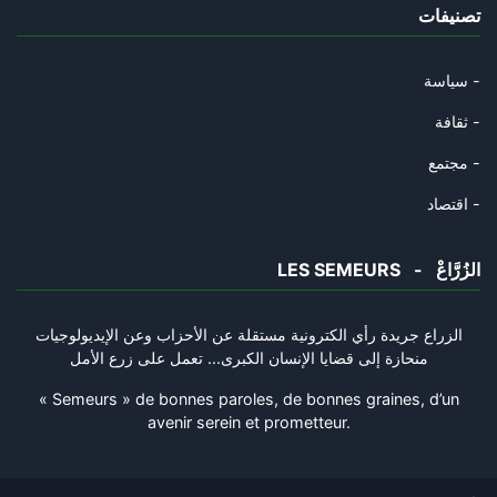
تصنيفات
من تآمر على الدولة التونسية؟
29/08/2023
سياسة -
في شهر الانقلاب: لماذا حدث الا
ثقافة -
14/07/2023
مجتمع -
في شهر الانقلاب: لماذا حدث الا
اقتصاد -
14/07/2023
LES SEMEURS - الزُرَّاعْ
في العشرية السوداء: شهادة اكبر
19/05/2023
الزراع جريدة رأي الكترونية مستقلة عن الأحزاب وعن الإيديولوجيات
منحازة إلى قضايا الإنسان الكبرى... تعمل على زرع الأمل
هل تحتلُ اوروبا شمال افريقيا؟
30/03/2023
« Semeurs » de bonnes paroles, de bonnes graines, d’un
avenir serein et prometteur.
متى يظهر عندنا اميل زولا للدفا
21/02/2023