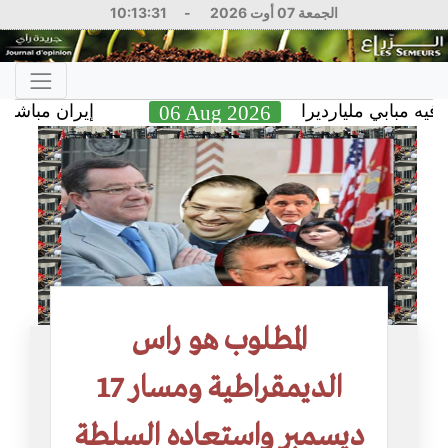
الجمعة 07 أوت 2026
-
10:13:32
بابي مليارديرا
06 Aug 2026
إيران مباشر.. تر
المطلوب هو راس
الديمقراطية ومسار 17
ديسمبر واستعاده السلطة