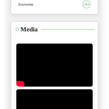
Economie
454
الامريكان يفضحون الاعاريب
22/10/2024
هذا السفيه
Media
16/10/2024
لاشيئ.. لاشيئ مالذي حدث؟
12/10/2024
الفرق بين " يسقط النظام " ويسق
23/09/2024
...وللطوفان علاقة بالأنوار
23/06/2024
"نظرية الضّاحية"
09/06/2024