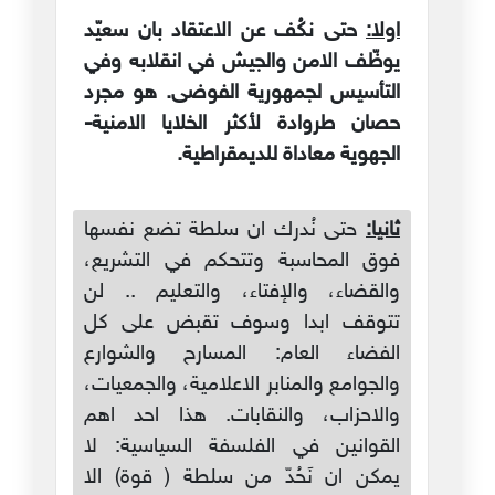
اولا:
حتى نكُف عن الاعتقاد بان سعيّد
يوظّف الامن والجيش في انقلابه وفي
التأسيس لجمهورية الفوضى. هو مجرد
حصان طروادة لأكثر الخلايا الامنية-
الجهوية معاداة للديمقراطية.
ثانيا:
حتى نُدرك ان سلطة تضع نفسها
فوق المحاسبة وتتحكم في التشريع،
والقضاء، والإفتاء، والتعليم .. لن
تتوقف ابدا وسوف تقبض على كل
الفضاء العام: المسارح والشوارع
والجوامع والمنابر الاعلامية، والجمعيات،
والاحزاب، والنقابات. هذا احد اهم
القوانين في الفلسفة السياسية: لا
يمكن ان نَحُدّ من سلطة ( قوة) الا