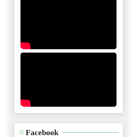
الفرق بين " يسقط النظام " ويسق
23/09/2024
...وللطوفان علاقة بالأنوار
23/06/2024
"نظرية الضّاحية"
09/06/2024
وامري لله.. واجري على الله
23/05/2024
الطوفان والعار
02/05/2024
مسرحية…موش مسرحية
Facebook