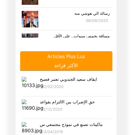
رسالة الي هوشي منه
08/09/2025
مِسافة بخمس سنوات.. على الأقل
25/08/2025
Articles Plus Lus
هل الاتحاد هو اتحاد التوانسة ا
الأكثر قراءة
21/08/2025
ايقاف سعيد الجندوبي تعتبر فضيح
سيناريو لو أن احمد السعيداني ن
02/02/2020
19/08/2025
حق الإضراب بين الالتزام بقواعد
ما هو الاتحاد ؟
12/12/2020
18/08/2025
ماكينات تصنع في نموذج مجتمعي س
احمد السعيداني بول بوت
23/04/2019
26/07/2025