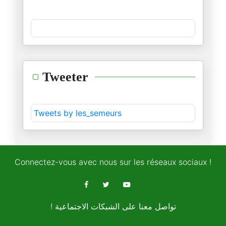
18/04/2024
" جاهِد بالسُّنن"
06/04/2024
عبد الاله بلقزيز : دراسة حالة
Tweeter
02/04/2024
من دروس الابادة: الديمقراطية ا
Tweets by les_semeurs
19/03/2024
من دروس الإبادة
14/03/2024
Connectez-vous avec nous sur les réseaux sociaux !
ماذا يعني ان نتكلم "الان"؟
14/03/2024
! تواصل معنا على الشبكات الاجتماعية
غزّة والرّبيع العربي