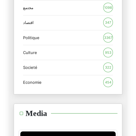
مجتمع
1098
دماء و مُخاط فايسبوكي
19/11/2024
اقتصاد
347
Politique
اعاد التاريخ نفسه
3367
04/11/2024
Culture
953
هل تريد ان تأكل مع الانقلاب وت
Societé
01/11/2024
322
Economie
454
الامريكان يفضحون الاعاريب
22/10/2024
هذا السفيه
Media
16/10/2024
لاشيئ.. لاشيئ مالذي حدث؟
12/10/2024