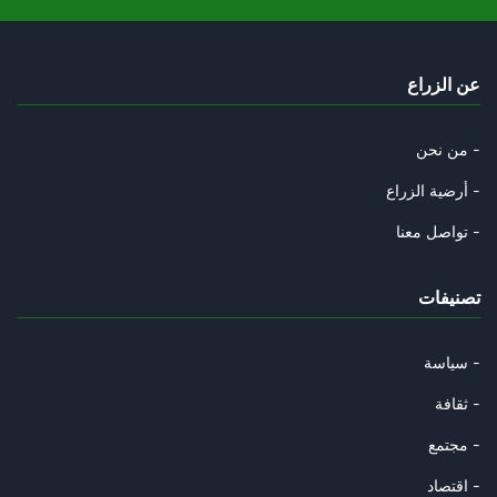
09/12/2023
من هو ابوعبيدة؟
عن الزراع
06/12/2023
هل يُحوّلُ السيسي 7 اكتوبر الي
من نحن -
02/12/2023
أرضية الزراع -
هل يُلاقي عباس مصير انطوان لحد
تواصل معنا -
11/11/2023
تصنيفات
من تآمر على الدولة التونسية؟
29/08/2023
سياسة -
في شهر الانقلاب: لماذا حدث الا
ثقافة -
14/07/2023
مجتمع -
في شهر الانقلاب: لماذا حدث الا
اقتصاد -