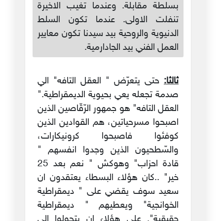
بسلطة مقابلة. وعندما تغيب الاخيرة
تنفلت الاولى. عندما تكون السلط
الدنيوية والروحية بيد سيدنا تكون معايير
العمل الفني بيد الجادارمية.
ثالثا:
حتى يتعرّض " العقل التافه" الي
صدمة تجعله يعي بحيوية الديمقراطية."
العقل التافه" هو جمهور الرّقّاصين الذين
اصبحوا مسرحياتين، هم القوادين الذين
كوفئوا فاصبحوا كرونيكارات،
والسّطحيون الذين وجدوا انفسهم "
قادة احزاب" وهوكش " نعم بعد 25
خير" ..كان هؤلاء البسطاء يعتقدون ان
سعيد سوف يقضي على " ديمقراطية
الخوانجية" ويعطيهم " ديمقراطية
حقيقية". على هؤلاء ان يتحولوا الي