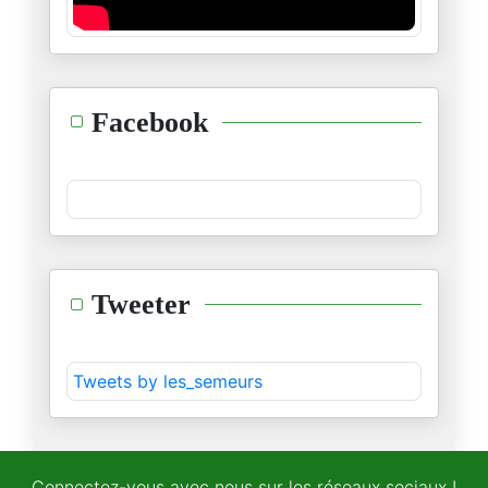
الطوفان والعار
02/05/2024
مسرحية…موش مسرحية
Facebook
18/04/2024
" جاهِد بالسُّنن"
06/04/2024
عبد الاله بلقزيز : دراسة حالة
Tweeter
02/04/2024
من دروس الابادة: الديمقراطية ا
Tweets by les_semeurs
19/03/2024
من دروس الإبادة
14/03/2024
Connectez-vous avec nous sur les réseaux sociaux !