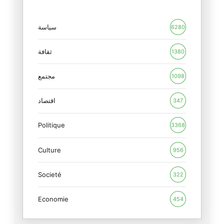
المظلومين متاعنا والمظلومين مت
22/02/2025
سياسة
6280
وصايا الي الاجيال القادمة
ثقافة
1380
20/12/2024
مجتمع
1098
دماء و مُخاط فايسبوكي
19/11/2024
اقتصاد
347
Politique
اعاد التاريخ نفسه
3368
04/11/2024
Culture
956
هل تريد ان تأكل مع الانقلاب وت
Societé
01/11/2024
322
Economie
454
الامريكان يفضحون الاعاريب
22/10/2024