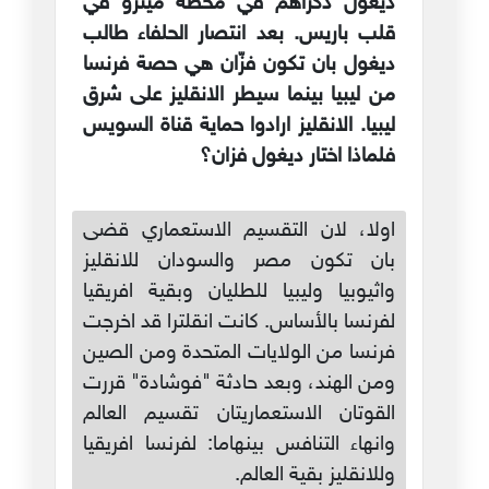
ديغول ذكراهم في محطة ميترو في
قلب باريس. بعد انتصار الحلفاء طالب
ديغول بان تكون فزّان هي حصة فرنسا
من ليبيا بينما سيطر الانقليز على شرق
ليبيا. الانقليز ارادوا حماية قناة السويس
فلماذا اختار ديغول فزان؟
اولا، لان التقسيم الاستعماري قضى
بان تكون مصر والسودان للانقليز
واثيوبيا وليبيا للطليان وبقية افريقيا
لفرنسا بالأساس. كانت انقلترا قد اخرجت
فرنسا من الولايات المتحدة ومن الصين
ومن الهند، وبعد حادثة "فوشادة" قررت
القوتان الاستعماريتان تقسيم العالم
وانهاء التنافس بينهاما: لفرنسا افريقيا
وللانقليز بقية العالم.