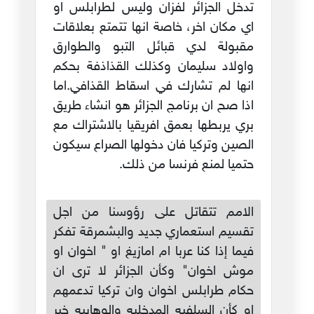
تدخل الجزائر لفزان وليس لطرابلس او
اي مكان اخر، خاصة انها تتمتع بعلاقات
مقبولة لدي قبائل التبو والطوارق
واولاد سليمان وكذلك القذاذفة بحكم
انها لم تشارك في اسقاط القذافي.اما
اذا صح ان برنامج الجزائر هو انشاء طريق
بري يربطها بعمق افريقيا بالاشتراك مع
الصين وتركيا فان دخولها الصراع سيكون
حتميا لمنع فرنسا من ذلك.
الامم تتقاتل على رؤوسنا من اجل
تقسيم استعماري جديد والبشمرقة تفكر
فيما إذا كنا عربا ام امازيغ او " اخوان او
موش اخوان" وكأن الجزائر لا ترى ان
حكام طرابلس اخوان وان تركيا تدعمهم
او كأن السلفيه المدخليه والوهابيه خير