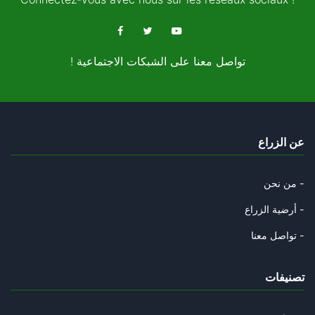
ماذا يعني ان نتكلم "الان"؟
14/03/2024
! تواصل معنا على الشبكات الاجتماعية
غزّة والرّبيع العربي
09/12/2023
من هو ابوعبيدة؟
عن الزراع
06/12/2023
هل يُحوّلُ السيسي 7 اكتوبر الي
من نحن -
02/12/2023
أرضية الزراع -
هل يُلاقي عباس مصير انطوان لحد
تواصل معنا -
11/11/2023
تصنيفات
من تآمر على الدولة التونسية؟
29/08/2023