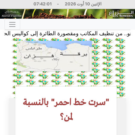
الإثنين 10 أوت 2026
-
07:42:02
 من تنظيف المكاتب ومقصورة الطائرة إلى كواليس الحكم
6
"سرت خط احمر" بالنسبة
لمن؟