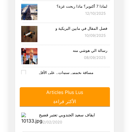
لماذا 7 أكتوبر؟ ماذا ربحت غزة؟
12/10/2025
فصل المقال في مابين البريكية و
10/09/2025
رسالة الي هوشي منه
08/09/2025
مِسافة بخمس سنوات.. على الأقل
25/08/2025
Articles Plus Lus
هل الاتحاد هو اتحاد التوانسة ا
الأكثر قراءة
21/08/2025
ايقاف سعيد الجندوبي تعتبر فضيح
سيناريو لو أن احمد السعيداني ن
02/02/2020
19/08/2025