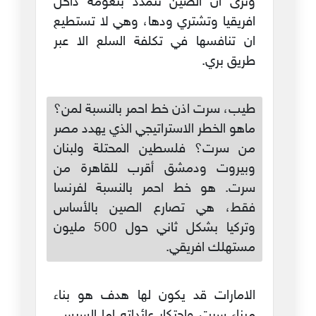
وترى ان الصين تتمدد بنعومة داخل
افريقيا وتشتري ودها، وهي لا تستطيع
ان تنافسها في تكلفة السلع الا عبر
طريق بري.
طيب، سرت اذن خط احمر بالنسبة لمن؟
ماهو الخطر الاستراتيجي الذي يهدد مصر
من سرت؟ فلسطين المحتلة ولبنان
وبيروت ودمشق أقرب للقاهرة من
سرت. هو خط احمر بالنسبة لفرنسا
فقط، هي تصارع الصين بالأساس
وتركيا بشكل ثاني حول 500 مليون
مستهلك افريقي.
الامارات قد يكون لها هدف هو بناء
ميناء سرت واحتكار عائداته اما السيسي