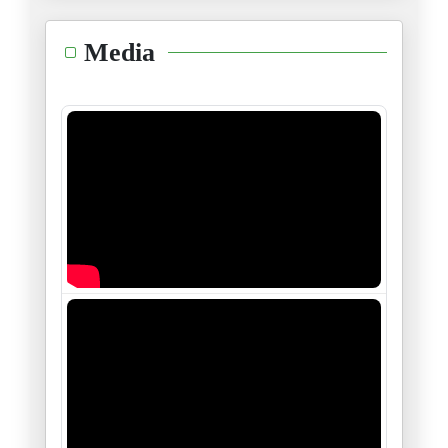
هذا السفيه
Media
16/10/2024
لاشيئ.. لاشيئ مالذي حدث؟
12/10/2024
الفرق بين " يسقط النظام " ويسق
23/09/2024
...وللطوفان علاقة بالأنوار
23/06/2024
"نظرية الضّاحية"
09/06/2024
وامري لله.. واجري على الله
23/05/2024