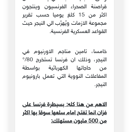
قراصنة الصحراء الفرنسيون وينتجون
اكثر من 15 كلغ يوميا حسب تقرير
مجموعة الازمات ويُهرّب الي النيجر حيث
القواعد العسكرية الفرنسية.
خامسا، تامين مناجم الاورنيوم في
النيجر، وذلك ان فرنسا تستخرج 80/°
من حاجاتها الكهربائية بواسطة
المفاعلات النووية التي تعمل بارونيوم
النيجر.
الاهم من هذا كله: بسيطرة فرنسا على
فزان انما تفتح امام سلعها سوقا بها اكثر
من 500 مليون مستهلك: