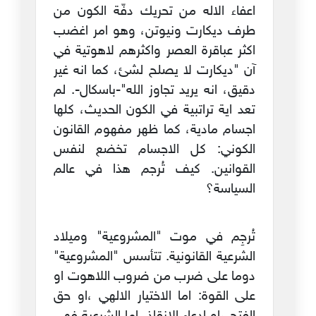
اعفاء الاله من تحريك دفّة الكون من
طرف ديكارت ونيوتن، وهو امر اغضب
اكثر عباقرة العصر واكثرهم لاهوتية في
آن "ديكارت لا يصلح لشئ، كما انه غير
دقيق، انه يريد تجاوز الله"-باسكال-. لم
تعد اية تراتبية في الكون الحديث، كلها
اجسام مادية، كما ظهر مفهوم القانون
الكوني: كل الاجسام تخضع لنفس
القوانين. كيف تُرجم هذا في عالم
السياسة؟
تُرجِم في موت "المشروعية" وميلاد
الشرعية القانونية. تتأسس "المشروعية"
دوما على ضرب من ضروب اللاهوت او
على القوة: اما الاختيار الالهي ،او حق