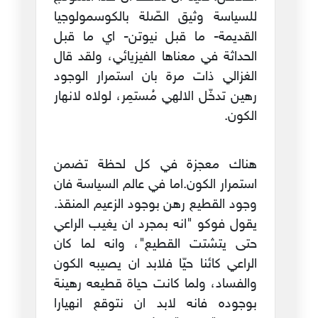
للسياسة وثيق الصّلة بالكوسمولوجيا
القديمة- ما قبل نيوتن- اي ما قبل
الحداثة في معناها الفيزيائي، ولقد قال
الغزالي ذات مرة بان استمرار الوجود
رهين تدخّل الالهي مُستمِر، لولاه لانهار
الكون.
هناك معجزة في كل لحظة تضمن
استمرار الكون.اما في عالم السياسة فان
وجود القطيع رهن بوجود الزعيم المنقذ.
يقول فوكو "انه بمجرد ان يغيب الراعي
حتى يتشتت القطيع"، وانه لما كان
الراعي كائنا حيّا فلابد ان يصيبه الكون
والفساد، ولما كانت حياة قطيعه رهينة
بوجوده فانه لابد ان نتوقع انهيارا