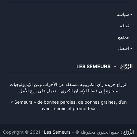
29/08/2023
سياسة -
في شهر الانقلاب: لماذا حدث الا
ثقافة -
14/07/2023
مجتمع -
في شهر الانقلاب: لماذا حدث الا
اقتصاد -
14/07/2023
LES SEMEURS - الزُرَّاعْ
في العشرية السوداء: شهادة اكبر
19/05/2023
الزراع جريدة رأي الكترونية مستقلة عن الأحزاب وعن الإيديولوجيات
منحازة إلى قضايا الإنسان الكبرى... تعمل على زرع الأمل
هل تحتلُ اوروبا شمال افريقيا؟
30/03/2023
« Semeurs » de bonnes paroles, de bonnes graines, d’un
avenir serein et prometteur.
متى يظهر عندنا اميل زولا للدفا
21/02/2023
Les Semeurs - الزُّرّاع
: جميع الحقوق محفوظة ©
Copyright © 2021 :