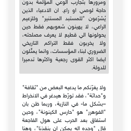
ومرورها بتجارب الوعي المؤلمة بدون
حاجة لوصي او راع. ان الادعياء الذين
يُشرّعون "للمستبد المستنير" وللزعيم
الراعي، لا يهينون شعوبهم فقط حين
يحولونها الي قطيع لا يعرف مصلحته،
ولا يخربون فقط التراكم التاريخي
الضروري لبناء المؤسسات، وانما يمثّلون
ايضا اكثر القوى رجعية واكثرها تدميرا
للدولة.
ولا يغرّنكم ما يدعيه البعض من "ثقافة"
و"حداثة"، فقد تورّط هيدغر في الانخراط
–بشكل ما- في النازية، وربما ظن بان
"الفوهرر" هو "حارس الكينونة"، وحين
استفاق بعد الحرب على هول الفاجعة
قال "وحده اله يمكن ان ينقذنا"، وهنا