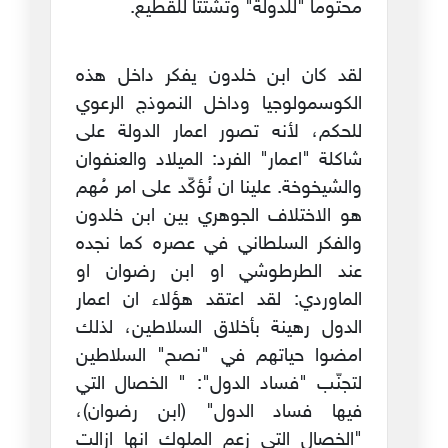
محتوما "للدولة" وتشتتا للقطيع.
لقد كان ابن خلدون يفكر داخل هذه
الكوسمولوجيا وداخل النموذج الرعوي
للحكم، لأنه تصور اعمار الدولة على
شاكلة "اعمار" الفرد: الميلاد والعنفوان
والشيخوخة. علينا ان نُؤكّد على امر مُهم
هو الاختلاف الجوهري بين ابن خلدون
والفكر السلطاني في عصره كما نجده
عند الطرطوشي او ابن رضوان او
الماوردي: لقد اعتقد هؤلاء ان اعمار
الدول رهينة بأخلاق السلاطين، لذلك
امضوا حياتهم في "نصح" السلاطين
لتجنّب "فساد الدول": " الخصال التي
فيها فساد الدول" (ابن رضوان)،
"الخصال التي زعم الملوك انها ازالت