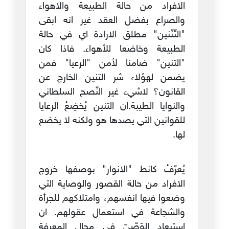
الافراد من حالة الطبيعة والاهواء
والصراع بفضل العقد غير انه ابقى
"التّنّنين" مطلق الارادة اي في حالة
الطبيعة وخاضعا للأهواء. فاذا كان
"التنين" ضامنا لأمن "الرعيا" فمن
يضمن لهؤلاء شر التنين الخارج عن
القانون؟ لاشيء غير النّصح السلطاني
والنوايا الطيبة.ان التنين يُخضِعُ الرعايا
للقوانين التي يصدها هو ولكنه لا يخضع
لها.
يُعرّفُ كانط "الانوار" بوصفها خروج
الافراد من حالة القصور والوصاية التي
وضعوا فيها انفسهم، وامتلاكهم للجرأة
والشجاعة في استعمال عقولهم. ان
استبعاد الوَصّيّ في مجال المعرفة