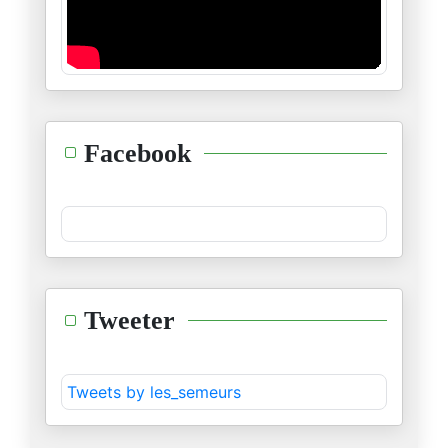
23/05/2024
الطوفان والعار
02/05/2024
مسرحية…موش مسرحية
Facebook
18/04/2024
" جاهِد بالسُّنن"
06/04/2024
عبد الاله بلقزيز : دراسة حالة
Tweeter
02/04/2024
من دروس الابادة: الديمقراطية ا
Tweets by les_semeurs
19/03/2024
من دروس الإبادة