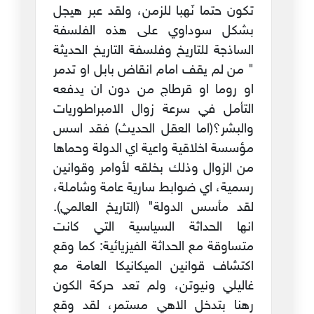
تكون حتما نَهبا للزمن، ولقد عبر هيجل
بشكل سوداوي على هذه الفلسفة
الساذجة للتاريخ وفلسفة التاريخ الحديثة
" من لم يقف امام انقاض بابل او تدمر
او روما او قرطاج من دون ان يدفعه
التأمل في سرعة زوال الامبراطوريات
والبشر؟(اما العقل الحديث) فقد اسس
مؤسسة اخلاقية واعية اي الدولة وحماها
من الزوال وذلك بخلقه لأوامر وقوانين
رسمية، اي ضوابط سارية عامة وشاملة،
لقد مأسس الدولة" (التاريخ العالمي).
انها الحداثة السياسية التي كانت
متساوقة مع الحداثة الفيزيائية: كما وقع
اكتشاف قوانين الميكانيكا العامة مع
غاليلي ونيوتن، ولم تعد حركة الكون
رهنا بتدخل الاهي مستمر، لقد وقع