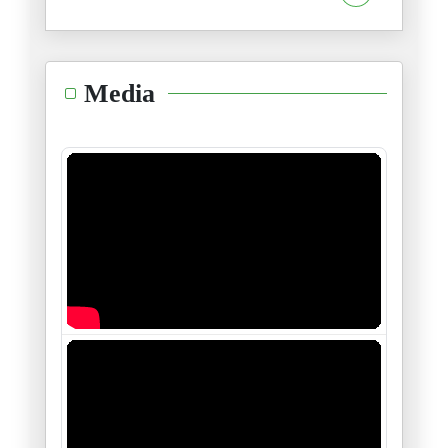
22/10/2024
هذا السفيه
Media
16/10/2024
لاشيئ.. لاشيئ مالذي حدث؟
12/10/2024
الفرق بين " يسقط النظام " ويسق
23/09/2024
...وللطوفان علاقة بالأنوار
23/06/2024
"نظرية الضّاحية"
09/06/2024
وامري لله.. واجري على الله