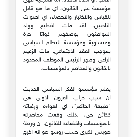
الفتح ،او ادعاء الانقاذ. اما الشرعية فهي
مؤسسة على القانون، اي ما هو قابل
للقياس والاختبار والاحصاء، اي اصوات
الناخبين. لقد مات القطيع وولد
المواطنون بوصفهم ذواتا حرة
ومتساوية ومؤسسة للنظام السياسي
بموجب العقد الاجتماعي. مات الزعيم
الراعي وظهر الرئيس الموظف المحدود
بالقانون والمحاصر بالمؤسسات.
يعلم مؤسسو الفكر السياسي الحديث
ان سبب خراب القرون الاولى هي
"طبيعة الحاكم"، اي اهواءه ورغباته
ككائن حي، لذلك وقعت محاصرته
بالمؤسسات واخضاعه للقانون. ان ورطة
هوبس الكبرى حسب روسو هو انه اخرج