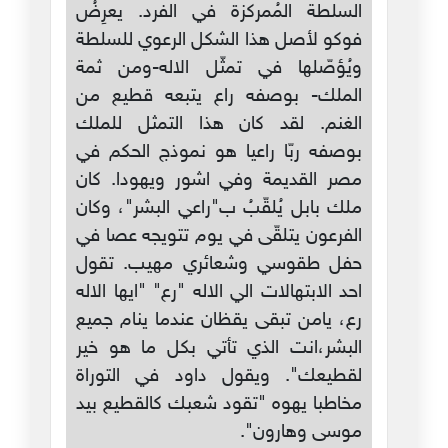
السلطة المُمركزة في الفرد. يعرِضُ
فوكو لأصل هذا الشكل الرعوي للسلطة
ويُؤصّلها في تمثّل الاله-ومن ثمة
الملك- بوصفه راع يتبعه قطيع من
الغنم. لقد كان هذا التمثل للملك
بوصفه ربّا راعيا هو نموذج الحكم في
مصر القديمة وفي اشور ويهودا. كان
ملك بابل يُلقّبُ ب"راعي البشر"، وكان
الفرعون يتلقّى في يوم تتويجه عصا في
حفل طقوسي وشعائري مهيب. تقول
احد الابتهالات الي الاله "رع" "ايها الاله
رع، يامن تبقى يقظان عندما ينام جميع
البشر،انت الذي تأتي بكل ما هو خير
لقطيعك". ويقول داود في التوراة
مخاطبا يهوه "تقود شعبك كالقطيع بيد
موسى وهارون".