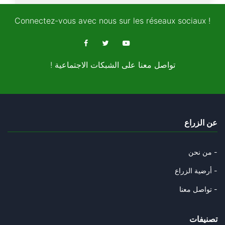
14/03/2024
Connectez-vous avec nous sur les réseaux sociaux !
ماذا يعني ان نتكلم "الان"؟
14/03/2024
! تواصل معنا على الشبكات الاجتماعية
غزّة والرّبيع العربي
09/12/2023
من هو ابوعبيدة؟
عن الزراع
06/12/2023
هل يُحوّلُ السيسي 7 اكتوبر الي
من نحن -
02/12/2023
أرضية الزراع -
هل يُلاقي عباس مصير انطوان لحد
تواصل معنا -
11/11/2023
تصنيفات
من تآمر على الدولة التونسية؟